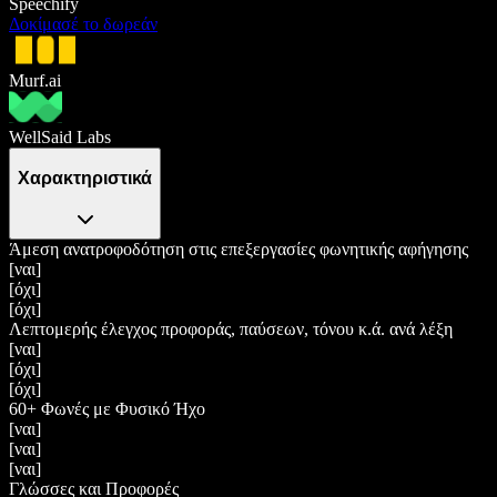
Speechify
Δοκίμασέ το δωρεάν
Murf.ai
WellSaid Labs
Χαρακτηριστικά
Άμεση ανατροφοδότηση στις επεξεργασίες φωνητικής αφήγησης
[ναι]
[όχι]
[όχι]
Λεπτομερής έλεγχος προφοράς, παύσεων, τόνου κ.ά. ανά λέξη
[ναι]
[όχι]
[όχι]
60+ Φωνές με Φυσικό Ήχο
[ναι]
[ναι]
[ναι]
Γλώσσες και Προφορές