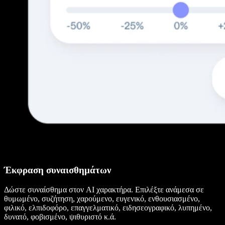
Έκφραση συναισθημάτων
Δώστε συναίσθημα στον AI χαρακτήρα. Επιλέξτε ανάμεσα σε
θυμωμένο, συζήτηση, χαρούμενο, ευγενικό, ενθουσιασμένο,
φιλικό, ελπιδοφόρο, επαγγελματικό, ειδησεογραφικό, λυπημένο,
δυνατό, φοβισμένο, ψιθυριστό κ.ά.