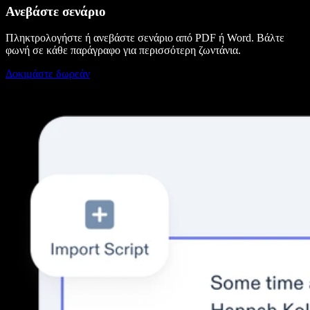
Ανεβάστε σενάριο
Πληκτρολογήστε ή ανεβάστε σενάριο από PDF ή Word. Βάλτε
φωνή σε κάθε παράγραφο για περισσότερη ζωντάνια.
Δοκιμάστε δωρεάν