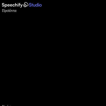
Γράψτε 5× πιο γρήγορα με φωνητική πληκτρολόγηση
Προϊόντα
Μάθετε περισσότερα