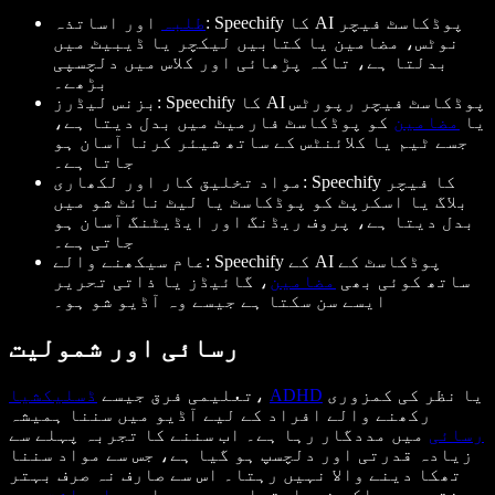
طلبہ
اور اساتذہ: Speechify کا AI پوڈکاسٹ فیچر
نوٹس، مضامین یا کتابیں لیکچر یا ڈیبیٹ میں
بدلتا ہے، تاکہ پڑھائی اور کلاس میں دلچسپی
بڑھے۔
بزنس لیڈرز: Speechify کا AI پوڈکاسٹ فیچر رپورٹس
یا
مضامین
کو پوڈکاسٹ فارمیٹ میں بدل دیتا ہے،
جسے ٹیم یا کلائنٹس کے ساتھ شیئر کرنا آسان ہو
جاتا ہے۔
مواد تخلیق کار اور لکھاری: Speechify کا فیچر
بلاگ یا اسکرپٹ کو پوڈکاسٹ یا لیٹ نائٹ شو میں
بدل دیتا ہے، پروف ریڈنگ اور ایڈیٹنگ آسان ہو
جاتی ہے۔
عام سیکھنے والے: Speechify کے AI پوڈکاسٹ کے
ساتھ کوئی بھی
مضامین
، گائیڈز یا ذاتی تحریر
ایسے سن سکتا ہے جیسے وہ آڈیو شو ہو۔
رسائی اور شمولیت
یا نظر کی کمزوری
ADHD
،
تعلیمی فرق جیسے
ڈسلیکشیا
رکھنے والے افراد کے لیے آڈیو میں سننا ہمیشہ
رسائی
میں مددگار رہا ہے۔ اب سننے کا تجربہ پہلے سے
زیادہ قدرتی اور دلچسپ ہو گیا ہے، جس سے مواد سننا
تھکا دینے والا نہیں رہتا۔ اس سے صارف نہ صرف بہتر
سنتے ہیں بلکہ خوداعتمادی، سمجھ اور
یادداشت
بھی