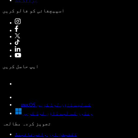
برانڈ کٹ
اسپیچفائی کو فالو کریں
ایپ حاصل کریں
macOS کے لیے ڈاؤن لوڈ کریں
ونڈوز کے لیے ڈاؤن لوڈ کریں
تجویز کردہ مطالعہ
ڈکٹیشن اور وائس ٹائپنگ