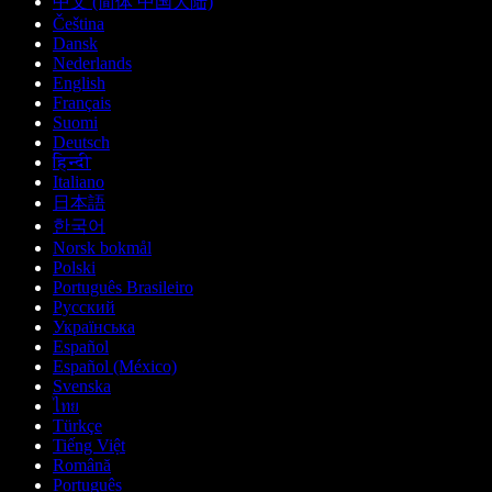
中文 (简体 中国大陆)
Čeština
Dansk
Nederlands
English
Français
Suomi
Deutsch
हिन्दी
Italiano
日本語
한국어
Norsk bokmål
Polski
Português Brasileiro
Русский
Українська
Español
Español (México)
Svenska
ไทย
Türkçe
Tiếng Việt
Română
Português