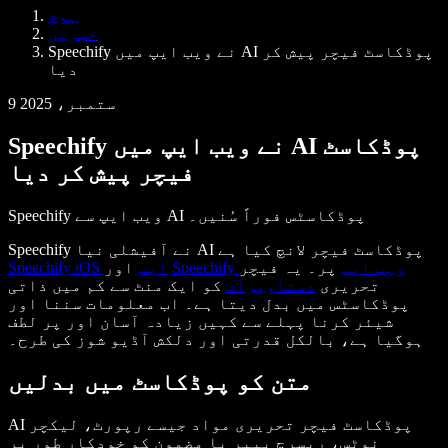
Samba وائس ایجنٹس
ہوم
ڈویلپرز کے لیے Speechify
خبریں
Speechify نے ویب ایپ میں AI پوڈکاسٹ فیچر پیش کر
دیا
9 ستمبر، 2025
Speechify نے ویب ایپ میں AI پوڈکاسٹ
فیچر پیش کر دیا
Speechify ویب ایپ سے AI پوڈکاسٹس فوراً سُنیں۔
Speechify نے آفیشلی نیا AI پوڈکاسٹ فیچر لانچ کیا ہے
Speechify ویب ایپ
پر۔ یہ فیچر
اور
Speechify iOS ایپ
تحریری
دستاویزات
کو ایک منٹ سے کم میں ذاتی
پوڈکاسٹس میں بدل دیتا ہے۔ اب معلومات سننا اور
شیئر کرنا پہلے سے کہیں زیادہ آسان اور پر لطف
ہوگیا ہے، بالکل قدرتی اور دلکش آڈیو شوز کی طرح۔
متن کو پوڈکاسٹ میں بدلیں
AI پوڈکاسٹ فیچر تحریری مواد جیسے رپورٹ، لیکچر
نوٹس، ریسرچ پیپر یا مضمون کو خودکار طور پر