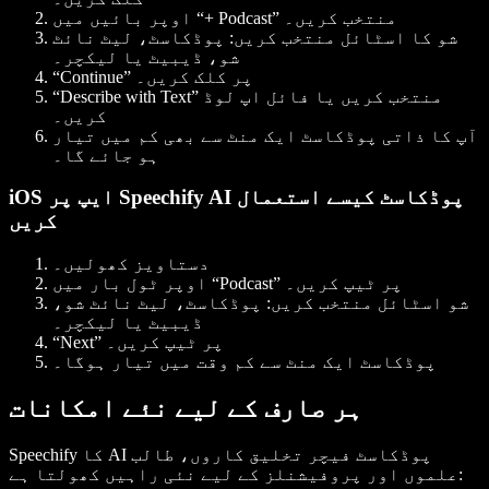
اوپر بائیں میں “+ Podcast” منتخب کریں۔
شو کا اسٹائل منتخب کریں: پوڈکاسٹ، لیٹ نائٹ
شو، ڈیبیٹ یا لیکچر۔
“Continue” پر کلک کریں۔
“Describe with Text” منتخب کریں یا فائل اپ لوڈ
کریں۔
آپ کا ذاتی پوڈکاسٹ ایک منٹ سے بھی کم میں تیار
ہو جائے گا۔
iOS ایپ پر Speechify AI پوڈکاسٹ کیسے استعمال
کریں
دستاویز کھولیں۔
اوپر ٹول بار میں “Podcast” پر ٹیپ کریں۔
شو اسٹائل منتخب کریں: پوڈکاسٹ، لیٹ نائٹ شو،
ڈیبیٹ یا لیکچر۔
“Next” پر ٹیپ کریں۔
پوڈکاسٹ ایک منٹ سے کم وقت میں تیار ہوگا۔
ہر صارف کے لیے نئے امکانات
Speechify کا AI پوڈکاسٹ فیچر تخلیق کاروں، طالب
علموں اور پروفیشنلز کے لیے نئی راہیں کھولتا ہے: