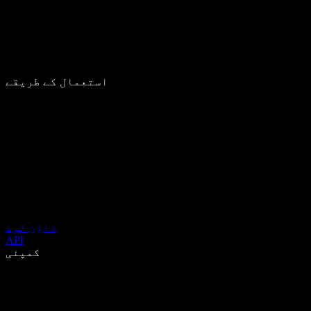
استعمال کے طریقے
ڈاؤن لوڈ
API
کمپنی