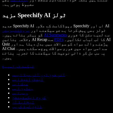
مضبوط ہوتی ہے۔
مزید Speechify AI ٹولز
جدید Speechify AI پوڈکاسٹ کے علاوہ، Speechify اب اور AI
ٹولز بھی پیش کرتا ہے جو سیکھنے اور
پروڈکٹیویٹی
سے لمبے متن کا فوری
AI Summaries
کو بہتر بناتے ہیں۔
کا لب لباب نکالیں۔ AI
PDFs
خلاصہ بنائیں، AI Recap سے
Quiz پڑھنے والے مواد کو سوالات میں بدل دیتا ہے اور
AI Chat سے اسی مواد میں فوری سوالات پوچھ سکتے ہیں۔
یہ سب مل کر ذاتی نوعیت کا سیکھنے کا تجربہ بناتے
ہیں۔
ٹیکسٹ ٹو اسپیچ
آئی فون اور آئی پیڈ ایپس
اینڈرائیڈ ایپ
میک ایپ
ونڈوز ایپ
ویب ایپ
کروم ایکسٹینشن
ایج ایڈ آن
ڈاؤن لوڈ کریں