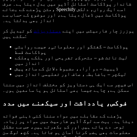
شاندار پوڈکاسٹ اسٹائل آڈیو میں بدل دیتا ہے۔ صرف
متن پڑھنے کے بجائے، Speechify اسے ایک رواں، دلکش
پوڈکاسٹ میں ڈھال دیتا ہے، اور موضوع کے حساب سے
انداز بھی بدلتا ہے۔
یوزرز چار فارمیٹس میں اپنے
دستاویزات
کو تبدیل کر
سکتے ہیں:
پوڈکاسٹ – گفتگو اور معلوماتی، جیسے روایتی
پوڈکاسٹ قسط
لیٹ نائٹ شو – متحرک، تفریحی اور ہلکے پھلکے
انداز میں
ڈیبیٹ – دو آراء، مضبوط دلائل کے ساتھ پیش
لیکچر – باضابطہ، صاف اور تعلیمی انداز میں
اس فیچر سے ایک ہی دستاویز کو مختلف انداز میں سننا
ممکن ہے، چاہے جیسا بھی اسٹائل ہو یا سامعین ہوں۔
فوکس، یادداشت اور سیکھنے میں مدد
پڑھنے کے مقابلے میں مواد سننا کئی ذہنی فوائد
دیتا ہے۔ بہت سے لوگ آڈیو فارمیٹ میں مواد پر زیادہ
توجہ دے پاتے ہیں اور کم بکھرتے ہیں، جس سے مشکل
معلومات بھی ہضم کرنا آسان ہو جاتا ہے۔ کچھ لوگ سن