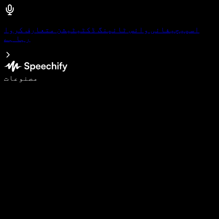
اسپیچیفائی وائس ٹائپنگ ڈکٹیٹیشن متعارف کروا
رہا ہے
وائس ٹائپنگ کے ساتھ 5 گنا تیزی سے لکھیں
مصنوعات
مزید جانیں