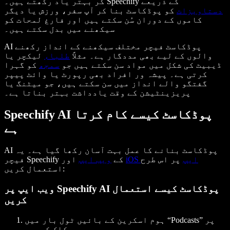
کر بہتر یاد رکھتے ہیں۔ Speechify کے ذریعے
دستاویزات
کو پوڈکاسٹ بنا کر آپ سفر، ورزش یا دیگر
کاموں کے دوران سُن سکتے ہیں اور فارغ لمحات کو
سیکھنے میں بدل سکتے ہیں۔
AI پوڈکاسٹ فیچر مختلف سیکھنے کے انداز رکھنے
والوں کے لیے بھی مددگار ہے۔ مثلاً
طلباء
لیکچر یا
ڈیبیٹ کی شکل میں مواد سن سکتے ہیں جو
سمجھ
کو گہرا
کرتی ہے۔ پیشہ ور افراد بھی رپورٹ یا وائٹ پیپر
گفتگو والے انداز میں سن سکتے ہیں، جو میٹنگ یا
پریزینٹیشن کے وقت یادداشت بہتر بناتا ہے۔
Speechify AI پوڈکاسٹ کیسے کام کرتا
ہے
AI پوڈکاسٹ بنانے کا عمل بہت آسان رکھا گیا ہے۔ یہ
iOS ایپ
پر اس طرح
اور
فیچر Speechify کے
ویب ایپ
استعمال کریں:
ویب ایپ پر Speechify AI پوڈکاسٹ کیسے استعمال
کریں
ہوم اسکرین کے بائیں ٹول بار میں “Podcasts” پر
کلک کریں۔