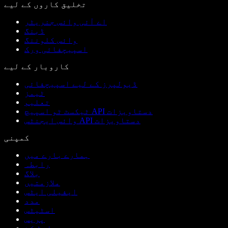
تخلیق کاروں کے لیے
اے آئی وائس جنریٹر
ڈبنگ
وائس کلوننگ
اسپیچفائی ورک
کاروبار کے لیے
ڈیولپرز کے لیے اسپیچفائی
ٹیمز
تعلیم
ٹیکسٹ ٹو اسپیچ API دستاویزات
وائس ایجنٹس API دستاویزات
کمپنی
ہمارے بارے میں
رابطہ
بلاگ
ملازمتیں
ایفیلی ایٹس
مدد
اسٹیٹس
پریس