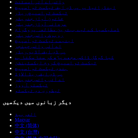
وائس اے آئی اسسٹنٹ
اینڈرائیڈ پر پی ڈی ایف ٹیکسٹ ٹو اسپیچ
ٹیکسٹ ٹو اسپیچ ریڈر
خاتون آواز جنریٹر
مردانہ آواز جنریٹر
ڈسلیکسیا کے لیے بہترین مطالعہ پروگرام
روبوٹ وائس جنریٹر
اینیمے ٹیکسٹ ٹو اسپیچ
اے آئی وائس چینجر
پی ڈی ایف آڈیو ریڈر
کیا گوگل ڈاکس مجھے پڑھ کر سنا سکتا ہے
ٹیکسٹ ٹو اسپیچ کروم ایکسٹینشن
ہندی ٹیکسٹ ٹو اسپیچ
پی ڈی ایف ریڈ الاؤڈ
اے آئی وائس جنریٹر
ٹیکستو آ ووز
لیطوری دی ٹیکسٹو
دیگر زبانوں میں دیکھیں
العربية
Magyar
中文 (简体)
中文 (台灣)