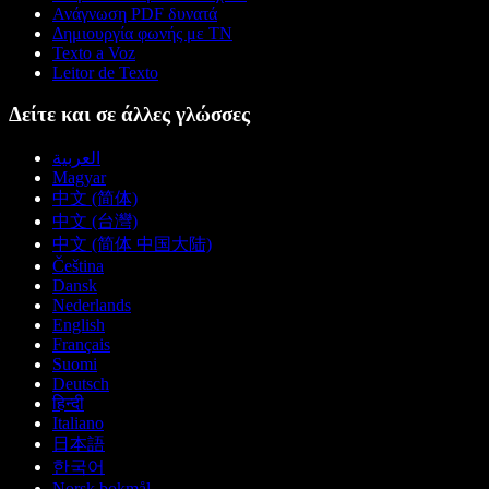
Ανάγνωση PDF δυνατά
Δημιουργία φωνής με ΤΝ
Texto a Voz
Leitor de Texto
Δείτε και σε άλλες γλώσσες
العربية
Magyar
中文 (简体)
中文 (台灣)
中文 (简体 中国大陆)
Čeština
Dansk
Nederlands
English
Français
Suomi
Deutsch
हिन्दी
Italiano
日本語
한국어
Norsk bokmål