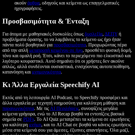
ακούν
άρθρα
, οδηγούς και κείμενα ως επαγγελματικές
ηχογραφήσεις.
Προσβασιμότητα & Ένταξη
Για άτομα με μαθησιακές δυσκολίες όπως
δυσλεξία
,
ΔΕΠΥ
ή
προβλήματα όρασης, το να λαμβάνεις το κείμενο ως ήχο ήταν
πάντα πολύ βοηθητικό για
προσβασιμότητα
. Προχωρώντας πέρα
από την απλή
μετατροπή κειμένου σε ήχο
, προσθέτει φυσική δομή,
τόνο και ομαλή ροή. Έτσι, κάνει το περιεχόμενο πιο ελκυστικό και
λιγότερο κουραστικό. Αυτό σημαίνει ότι οι χρήστες δεν ακούνε
απλώς, αλλά συνδέονται ουσιαστικά, ενισχύοντας αυτοπεποίθηση,
κατανόηση και
μνημονικότητα
.
Κι Άλλα Εργαλεία Speechify AI
Εκτός από τη λειτουργία AI Podcast, το Speechify προσφέρει και
άλλα εργαλεία με τεχνητή νοημοσύνη για καλύτερη μάθηση και
παραγωγικότητα
. Με τις
AI Περιλήψεις
, συνοψίζεις μεγάλα
κείμενα γρήγορα, ενώ το AI Recap βοηθά να εντοπίζεις βασικά
σημεία σε
PDFs
. Το AI Quiz μετατρέπει τα κείμενα σε ερωτήσεις
για καλύτερη
μνήμη
, και το AI Chat σε βοηθά να κάνεις ερωτήσεις
μέσα στα κείμενά σου για άμεσες, έξυπνες απαντήσεις. Όλα μαζί,