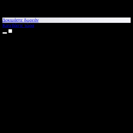
Δοκιμάστε δωρεάν
Κατεβάστε τώρα
Προϊόντα
Κείμενο σε Ομιλία
Εφαρμογές για iPhone & iPad
Εφαρμογή για Android
Επέκταση για Chrome
Επέκταση για Edge
Web εφαρμογή
Εφαρμογή για Mac
Εφαρμογή για Windows