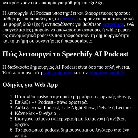
«νεκρό» χρόνο σε ευκαιρία για μάθηση και εξέλιξη.
Η λειτουργία AI Podcast υποστηρίζει και διαφορετικούς τρόπους
μάθησης. Για παράδειγμα, οι
μαθητές
μπορούν να ακούσουν υλικό
με μορφή διάλεξης ή αντιπαράθεσης για βαθύτερη
κατανόηση
, ενώ
επαγγελματίες μπορούν να απολαύσουν αναφορές ή white papers
ως συνομιλητικά podcasts που τροφοδοτούν τη δημιουργικότητα
και τη μνήμη σε συναντήσεις ή παρουσιάσεις.
Πώς λειτουργεί το Speechify AI Podcast
Η διαδικασία δημιουργίας AI Podcast είναι όσο πιο απλή γίνεται.
Έτσι λειτουργεί στη
web εφαρμογή
και την
εφαρμογή για iOS
:
Οδηγίες για Web App
Πάτα «Podcasts» στην αριστερή μπάρα της αρχικής οθόνης.
Επίλεξε «+ Podcast» πάνω αριστερά.
Διάλεξε στυλ: Podcast, Late Night Show, Debate ή Lecture.
Κάνε κλικ «Συνέχεια».
Εισήγαγε κείμενο («Περιγραφή με Κείμενο») ή ανέβασε
αρχείο.
Το προσωπικό podcast δημιουργείται σε λιγότερο από ένα
λεπτό.