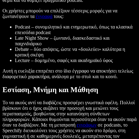
θέμα και να θυμίζει πραγματικό podcast.
Οι χρήστες μπορούν να επιλέξουν τέσσερις μορφές για να
ζωντανέψουν τα
έγγραφά
τους:
Podcast – συνομιλητικό και ενημερωτικό, όπως τα κλασικά
επεισόδια podcast
Late Night Show – ζωντανό, διασκεδαστικό και
παιχνιδιάρικο
Debate – δύο απόψεις, ώστε να «δουλεύει» καλύτερα η
κριτική σκέψη
Lecture – δομημένο, σαφές και ακαδημαϊκό ύφος
Αυτή η ευελιξία επιτρέπει στο ίδιο έγγραφο να αποκτήσει τελείως
διαφορετικό χαρακτήρα, ανάλογα με το στυλ και το κοινό.
Εστίαση, Μνήμη και Μάθηση
Το να ακούς αντί να διαβάζεις προσφέρει γνωστικά οφέλη. Πολλοί
βρίσκουν ότι ο ήχος αυξάνει την προσοχή και μειώνει τους
περισπασμούς, βοηθώντας στην κατανόηση σύνθετων
πληροφοριών. Κάποιοι θυμούνται περισσότερα όταν τα ακούν παρά
όταν τα διαβάζουν. Με τη μετατροπή
εγγράφων
σε podcasts, το
Speechify διευκολύνει τους χρήστες να ακούν στο δρόμο, στη
γυμναστική ή σε καθημερινές δουλειές, μετατρέποντας τον