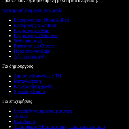
προσφέρουν εξατομικευμένη μελέτη και ανάγνωση.
Μετατροπή Κειμένου σε Ομιλία
Εφαρμογές για iPhone & iPad
Εφαρμογή για Android
Εφαρμογή για Mac
Εφαρμογή για Windows
Web εφαρμογή
Επέκταση για Chrome
Πρόσθετο για Edge
Λήψη εφαρμογής
Για δημιουργούς
Δημιουργία φωνής με ΤΝ
Μεταγλώττιση
Κλωνοποίηση φωνής
Speechify Studio
Για επιχειρήσεις
Speechify για προγραμματιστές
Ομάδες
Εκπαίδευση
Τεκμηρίωση API μετατροπής κειμένου σε ομιλία