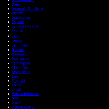
Polski
Português Brasileiro
Русский
Українська
Español
Español (México)
Svenska
ไทย
Türkçe
Tiếng Việt
Română
Português
Български
ქართული
Slovenčina
Slovenščina
Eesti
Hrvatski
Lietuvių
עברית
Bahasa Indonesia
বাংলা
Català
Bahasa Melayu