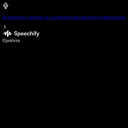
Το Speechify λανσάρει τη φωνητική πληκτρολόγηση (υπαγόρευση)
Γράψτε 5× πιο γρήγορα με φωνητική πληκτρολόγηση
Προϊόντα
Μάθετε περισσότερα