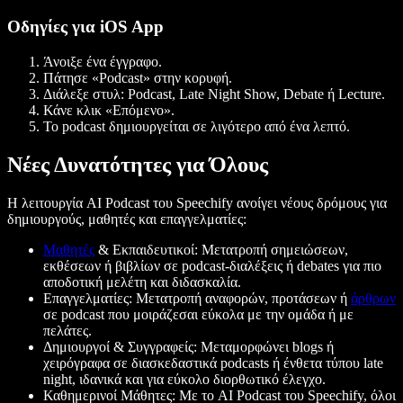
Οδηγίες για iOS App
Άνοιξε ένα έγγραφο.
Πάτησε «Podcast» στην κορυφή.
Διάλεξε στυλ: Podcast, Late Night Show, Debate ή Lecture.
Κάνε κλικ «Επόμενο».
Το podcast δημιουργείται σε λιγότερο από ένα λεπτό.
Νέες Δυνατότητες για Όλους
Η λειτουργία AI Podcast του Speechify ανοίγει νέους δρόμους για
δημιουργούς, μαθητές και επαγγελματίες:
Μαθητές
& Εκπαιδευτικοί: Μετατροπή σημειώσεων,
εκθέσεων ή βιβλίων σε podcast-διαλέξεις ή debates για πιο
αποδοτική μελέτη και διδασκαλία.
Επαγγελματίες: Μετατροπή αναφορών, προτάσεων ή
άρθρων
σε podcast που μοιράζεσαι εύκολα με την ομάδα ή με
πελάτες.
Δημιουργοί & Συγγραφείς: Μεταμορφώνει blogs ή
χειρόγραφα σε διασκεδαστικά podcasts ή ένθετα τύπου late
night, ιδανικά και για εύκολο διορθωτικό έλεγχο.
Καθημερινοί Μάθητες: Με το AI Podcast του Speechify, όλοι