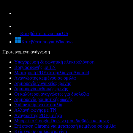
Κατεβάστε το για macOS
Κατεβάστε το για Windows
Προτεινόμενη ανάγνωση
Υπαγόρευση & φωνητική πληκτρολόγηση
Βοηθός φωνής με ΤΝ
Μετατροπή PDF σε ομιλία για Android
Αναγνώστης κειμένου σε ομιλία
Δημιουργία γυναικείας φωνής
Δημιουργία ανδρικής φωνής
Οι καλύτεροι αναγνώστες για δυσλεξία
Δημιουργία ρομποτικής φωνής
Anime κείμενο σε ομιλία
Αλλαγή φωνής με ΤΝ
Αναγνώστης PDF με ήχο
Μπορεί το Google Docs να μου διαβάζει κείμενο;
Επέκταση Chrome για μετατροπή κειμένου σε ομιλία
Κείμενο σε ομιλία στα χίντι