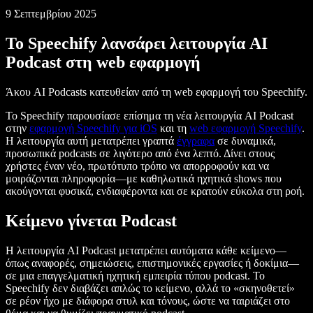
9 Σεπτεμβρίου 2025
Το Speechify λανσάρει λειτουργία AI
Podcast στη web εφαρμογή
Άκου AI Podcasts κατευθείαν από τη web εφαρμογή του Speechify.
Το Speechify παρουσίασε επίσημα τη νέα λειτουργία AI Podcast
στην
εφαρμογή Speechify για iOS
και τη
web εφαρμογή Speechify
.
Η λειτουργία αυτή μετατρέπει γραπτά
έγγραφα
σε δυναμικά,
προσωπικά podcasts σε λιγότερο από ένα λεπτό. Δίνει στους
χρήστες έναν νέο, πρωτότυπο τρόπο να απορροφούν και να
μοιράζονται πληροφορία—με καθηλωτικά ηχητικά shows που
ακούγονται φυσικά, ενδιαφέροντα και σε κρατούν εύκολα στη ροή.
Κείμενο γίνεται Podcast
Η λειτουργία AI Podcast μετατρέπει αυτόματα κάθε κείμενο—
όπως αναφορές, σημειώσεις, επιστημονικές εργασίες ή δοκίμια—
σε μια επαγγελματική ηχητική εμπειρία τύπου podcast. Το
Speechify δεν διαβάζει απλώς το κείμενο, αλλά το «σκηνοθετεί»
σε ρέον ήχο με διάφορα στυλ και τόνους, ώστε να ταιριάζει στο