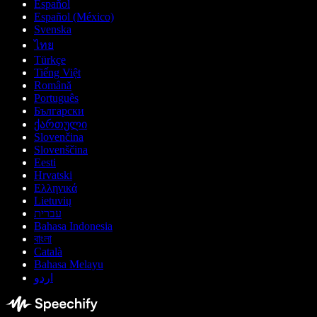
Español
Español (México)
Svenska
ไทย
Türkçe
Tiếng Việt
Română
Português
Български
ქართული
Slovenčina
Slovenščina
Eesti
Hrvatski
Ελληνικά
Lietuvių
עברית
Bahasa Indonesia
বাংলা
Català
Bahasa Melayu
اردو