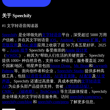
关于 Speechify
#1 文字转语音阅读器
Speechify
是全球领先的
文字转语音
平台，深受超过 5000 万用
户信赖，并在其文字转语音
iOS
、
Android
、
Chrome 扩展
、
网
页版应用
及
Mac 桌面
应用上收获了超 50 万条五星好评。2025
年，
Apple 授予
Speechify 备受推崇的
Apple 设计奖
（
WWDC
），称其为“帮助人们生活的关键资源”。Speechify
提供 1000+ 种自然音色，支持 60+ 种语言，服务覆盖近 200
个国家/地区。明星声音包括
Snoop Dogg
、
Mr. Beast
和
Gwyneth
Paltrow
等。面向创作者和企业，
Speechify Studio
提供多种高
级工具，包括
AI 语音生成器
、
AI 语音克隆
、
AI 配音
及
AI 变
声器
。Speechify 还通过高质量、具成本优势的
文字转语音
API
为众多头部产品提供支持。曾被
《华尔街日报》
、
CNBC
、
《福布斯》
、
TechCrunch
等主流媒体报道，Speechify
是全球最大的文字转语音服务商。访问
speechify.com/news
、
speechify.com/blog
和
speechify.com/press
了解更多信息。