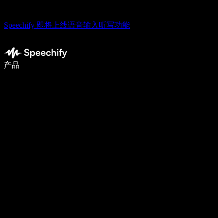
Speechify 即将上线语音输入听写功能
语音输入，让你写作速度快 5 倍
产品
了解更多