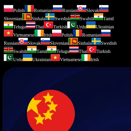
Polish
Romanian
Russian
Slovak
Slovenian
Sinhala
Swedish
Swahili
Tamil
Telugu
Thai
Turkish
Urdu
Ukrainian
Vietnamese
Irish
Polish
Romanian
Russian
Slovak
Slovenian
Sinhala
Swedish
Swahili
Tamil
Telugu
Thai
Turkish
Urdu
Ukrainian
Vietnamese
Irish