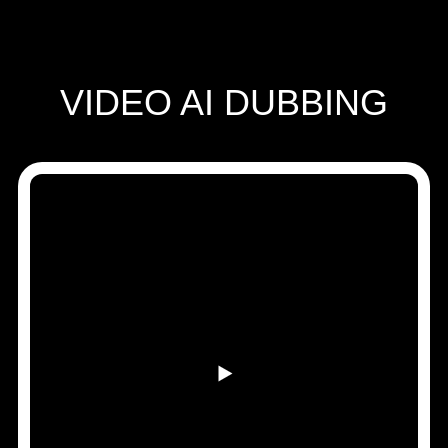
Speechify for Work
Speechify DSA 方案
SIMBA 语音助手
Speechify 开发者平台
VIDEO AI DUBBING