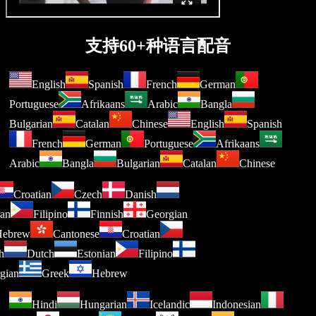
支持60+种语言配音
English
Spanish
French
German
Portuguese
Afrikaans
Arabic
Bangla
Bulgarian
Catalan
Chinese
English
Spanish
French
German
Portuguese
Afrikaans
Arabic
Bangla
Bulgarian
Catalan
Chinese
Croatian
Czech
Danish
nian
Filipino
Finnish
Georgian
Hebrew
Cantonese
Croatian
sh
Dutch
Estonian
Filipino
rgian
Greek
Hebrew
Hindi
Hungarian
Icelandic
Indonesian