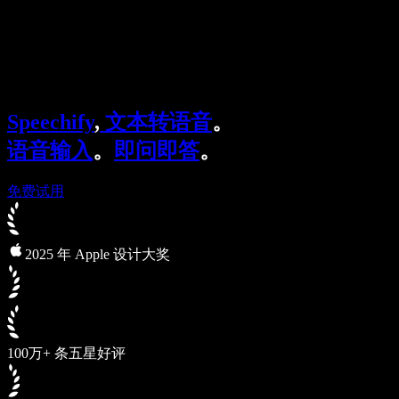
Speechify 企业及教育版
Speechify for Work
Speechify DSA 方案
SIMBA 语音助手
Speechify
,
文本转语音
。
Speechify 开发者平台
语音输入
。
即问即答
。
免费试用
2025 年 Apple 设计大奖
100万+ 条五星好评