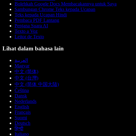
Bolehkah Google Docs Membacakannya untuk Saya
Sambungan Chrome Teks kepada Ucapan
Teks kepada Ucapan Hindi
Pembaca PDF Lantang
Penjana Suara AI
Texto a Voz
Leitor de Texto
Lihat dalam bahasa lain
العربية
Magyar
中文 (简体)
中文 (台灣)
中文 (简体 中国大陆)
Čeština
Dansk
Nederlands
English
Français
Suomi
Deutsch
हिन्दी
Italiano