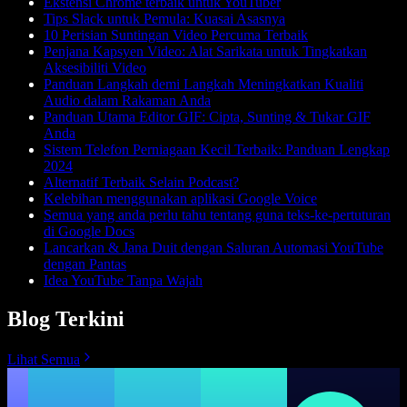
Ekstensi Chrome terbaik untuk YouTuber
Tips Slack untuk Pemula: Kuasai Asasnya
10 Perisian Suntingan Video Percuma Terbaik
Penjana Kapsyen Video: Alat Sarikata untuk Tingkatkan
Aksesibiliti Video
Panduan Langkah demi Langkah Meningkatkan Kualiti
Audio dalam Rakaman Anda
Panduan Utama Editor GIF: Cipta, Sunting & Tukar GIF
Anda
Sistem Telefon Perniagaan Kecil Terbaik: Panduan Lengkap
2024
Alternatif Terbaik Selain Podcast?
Kelebihan menggunakan aplikasi Google Voice
Semua yang anda perlu tahu tentang guna teks-ke-pertuturan
di Google Docs
Lancarkan & Jana Duit dengan Saluran Automasi YouTube
dengan Pantas
Idea YouTube Tanpa Wajah
Blog Terkini
Lihat Semua