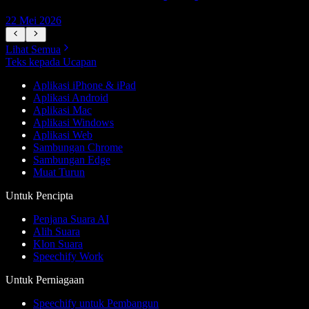
22 Mei 2026
1
Lihat Semua
Teks kepada Ucapan
Aplikasi iPhone & iPad
Aplikasi Android
Aplikasi Mac
Aplikasi Windows
Aplikasi Web
Sambungan Chrome
Sambungan Edge
Muat Turun
Untuk Pencipta
Penjana Suara AI
Alih Suara
Klon Suara
Speechify Work
Untuk Perniagaan
Speechify untuk Pembangun