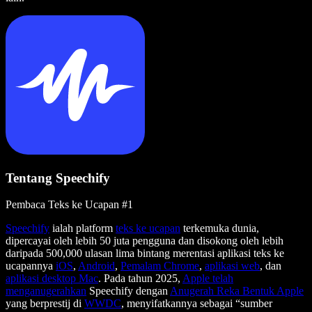
Tentang Speechify
Pembaca Teks ke Ucapan #1
Speechify
ialah platform
teks ke ucapan
terkemuka dunia,
dipercayai oleh lebih 50 juta pengguna dan disokong oleh lebih
daripada 500,000 ulasan lima bintang merentasi aplikasi teks ke
ucapannya
iOS
,
Android
,
Pemalam Chrome
,
aplikasi web
, dan
aplikasi desktop Mac
. Pada tahun 2025,
Apple telah
menganugerahkan
Speechify dengan
Anugerah Reka Bentuk Apple
yang berprestij di
WWDC
, menyifatkannya sebagai “sumber