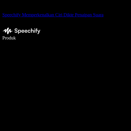
Speechify Memperkenalkan Ciri Dikte Penaipan Suara
Tulis 5× lebih pantas dengan menaip menggunakan suara
Produk
Ketahui Lebih Lanjut