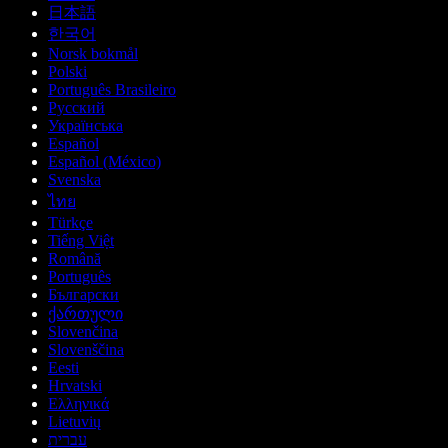
日本語
한국어
Norsk bokmål
Polski
Português Brasileiro
Русский
Українська
Español
Español (México)
Svenska
ไทย
Türkçe
Tiếng Việt
Română
Português
Български
ქართული
Slovenčina
Slovenščina
Eesti
Hrvatski
Ελληνικά
Lietuvių
עברית