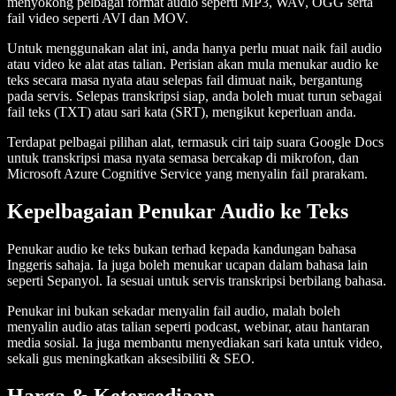
menyokong pelbagai format audio seperti MP3, WAV, OGG serta
fail video seperti AVI dan MOV.
Untuk menggunakan alat ini, anda hanya perlu muat naik fail audio
atau video ke alat atas talian. Perisian akan mula menukar audio ke
teks secara masa nyata atau selepas fail dimuat naik, bergantung
pada servis. Selepas transkripsi siap, anda boleh muat turun sebagai
fail teks (TXT) atau sari kata (SRT), mengikut keperluan anda.
Terdapat pelbagai pilihan alat, termasuk ciri taip suara Google Docs
untuk transkripsi masa nyata semasa bercakap di mikrofon, dan
Microsoft Azure Cognitive Service yang menyalin fail prarakam.
Kepelbagaian Penukar Audio ke Teks
Penukar audio ke teks bukan terhad kepada kandungan bahasa
Inggeris sahaja. Ia juga boleh menukar ucapan dalam bahasa lain
seperti Sepanyol. Ia sesuai untuk servis transkripsi berbilang bahasa.
Penukar ini bukan sekadar menyalin fail audio, malah boleh
menyalin audio atas talian seperti podcast, webinar, atau hantaran
media sosial. Ia juga membantu menyediakan sari kata untuk video,
sekali gus meningkatkan aksesibiliti & SEO.