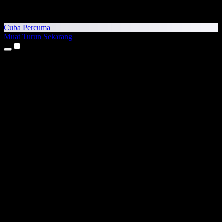
Cuba Percuma
Muat Turun Sekarang
Produk
Teks kepada Pertuturan
Aplikasi iPhone & iPad
Aplikasi Android
Sambungan Chrome
Sambungan Edge
Aplikasi Web
Aplikasi Mac
Aplikasi Windows