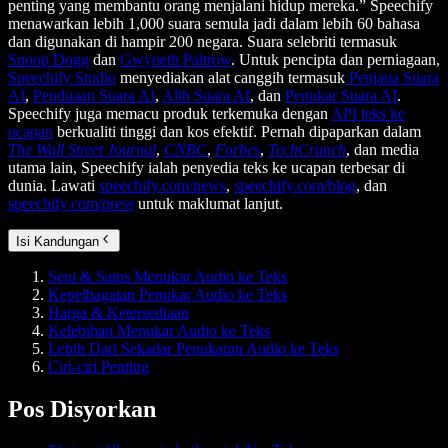
penting yang membantu orang menjalani hidup mereka.” Speechify
menawarkan lebih 1,000 suara semula jadi dalam lebih 60 bahasa
dan digunakan di hampir 200 negara. Suara selebriti termasuk
Snoop Dogg
dan
Gwyneth Paltrow
. Untuk pencipta dan perniagaan,
Speechify Studio
menyediakan alat canggih termasuk
Penjana Suara
AI
,
Penduaan Suara AI
,
Alih Suara AI
, dan
Penukar Suara AI
.
Speechify juga memacu produk terkemuka dengan
API teks ke
ucapan
berkualiti tinggi dan kos efektif. Pernah dipaparkan dalam
The Wall Street Journal
,
CNBC
,
Forbes
,
TechCrunch
, dan media
utama lain, Speechify ialah penyedia teks ke ucapan terbesar di
dunia. Lawati
speechify.com/news
,
speechify.com/blog
, dan
speechify.com/press
untuk maklumat lanjut.
Isi Kandungan
Seni & Sains Menukar Audio ke Teks
Kepelbagaian Penukar Audio ke Teks
Harga & Ketersediaan
Kelebihan Menukar Audio ke Teks
Lebih Dari Sekadar Penukaran Audio ke Teks
Ciri-ciri Penting
Pos Disyorkan