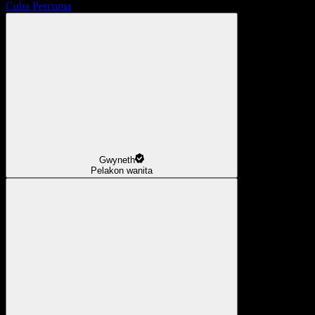
Cuba Percuma
Gwyneth
Pelakon wanita