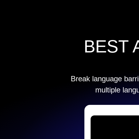
Speechify for Work
Speechify DSA 方案
SIMBA 语音助手
Speechify 开发者平台
BEST 
Break language barrie
multiple lang