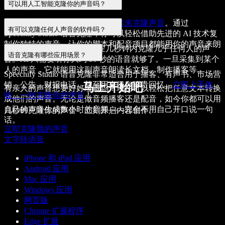
可以用人工智能克隆你的声音吗？
可以的，
现在可以用人工智能技术来克隆声音
。通过
有可以克隆任何人声音的软件吗？
Speechify Studio 语音克隆，你可以轻松借助先进的 AI 技术复
制你独特的声音，让你的脚本和配音项目都能
用你的声音来朗
Speechify AI 语音克隆
可以在几秒钟内克隆几乎任何人的声
读
。
语音克隆有哪些应用场景？
音。AI 只需要听你大约 30 秒的语音就够了。一旦采集到某个
人的声音，它就能
用这副声音朗读
长文档、制作播客等。
Speechify Studio 语音克隆非常适合用于播客、有声书、市场营
销、公告、财报电话，甚至用来保存珍贵回忆。
立即上手体
马上开始吧
有亲人的声音想要好好珍藏吗？现在可以轻松把任意文本转换
验，一秒克隆你的声音
！
成他们的声音。无论是做音频播客还是配音，如今你都可以用
自己的声音生成数小时的音频——完全不用自己开口说一句
几秒钟克隆你的声音，立刻开启内容创作。
话。
立即克隆我的声音
文字转语音
iPhone 和 iPad 应用
Android 应用
Mac 应用
Windows 应用
网页版
Chrome 扩展程序
Edge 扩展