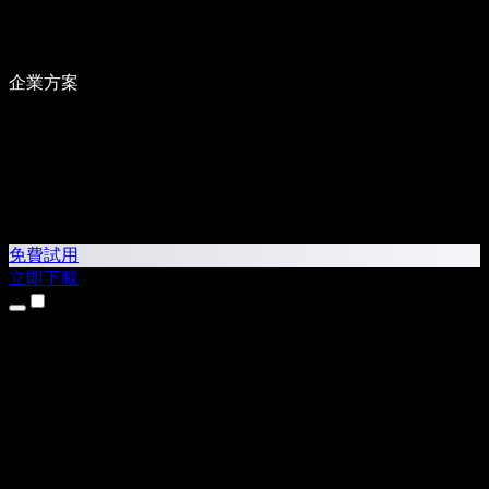
企業方案
免費試用
立即下載
產品
文字轉語音
iPhone 和 iPad App