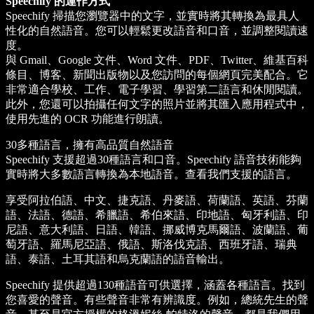
Speechify 的運作方式
Speechify 掃描您瀏覽器中的文字，並實時將其轉換為最具人
性化的自然語音。您可以輕鬆更改語音和口音，並調整閱讀速
度。
與 Gmail、Google 文件、Word 文件、PDF、Twitter、維基百科
條目、博客、新聞出版物以及您訪問的每個網頁完美配合。它
非常適合學校、工作、電子學習、學習第二語言和休閒閱讀。
此外，您還可以拍攝任何文字的照片並將其匯入應用程式中，
使用先進的 OCR 功能進行朗讀。
30多種語言，擁有高品質自然語音
Speechify 支援超過30種語言和口音。Speechify 語音技術能夠
實時將大多數語言轉換為本地語音。查看我們支援的語言。
享受阿拉伯語、中文、捷克語、丹麥語、荷蘭語、英語、芬蘭
語、法語、德語、希臘語、希伯來語、印地語、匈牙利語、印
尼語、意大利語、日語、韓語、挪威博克馬爾語、波蘭語、葡
萄牙語、羅馬尼亞語、俄語、斯洛伐克語、西班牙語、瑞典
語、泰語、土耳其語和烏克蘭語的語音輸出。
Speechify 提供超過130種語音可供選擇，涵蓋各種語言。找到
您喜愛的聲音。有些聲音非常有辨識度。例如，總統先生的聲