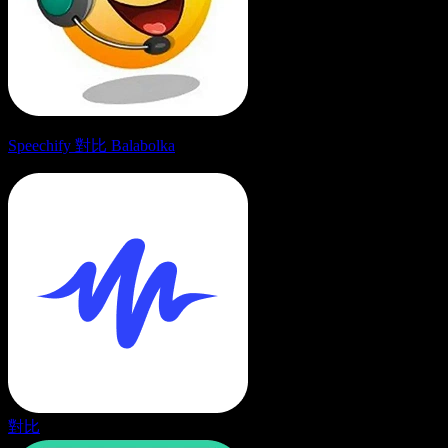
Speechify 對比 Balabolka
對比