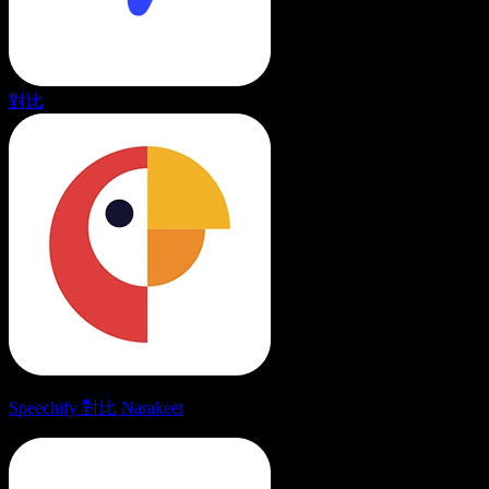
對比
Speechify 對比 Narakeet