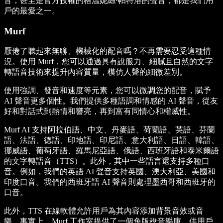
音，甚至是官方授權的格溫妮絲·帕特洛的聲音，都是我們用
戶的最愛之一。
Murf
厭倦了聽起來無聊、機械化的配音嗎？不再需要忍受這種情
況。使用 Murf，您可以通過具有說服力、細膩且自然的文字
轉語音技術來提升內容質量，模仿人聲的細微差別。
使用強調、發音和速度等元素，您可以微調您的配音，賦予
AI 聲音更多個性。我們提供多種語調和情感的 AI 聲音，從友
好和對話式到熱情和響亮，再到富有同情心和權威性。
Murf AI 支持阿拉伯語、中文、丹麥語、荷蘭語、英語、芬蘭
語、法語、德語、印地語、印尼語、意大利語、日語、韓語、
挪威語、葡萄牙語、羅馬尼亞語、俄語、西班牙語和泰米爾語
的文字轉語音（TTS）。此外，其中一些語言還支持多種口
音。例如，我們的英語 AI 聲音支持英國、澳大利亞、美國和
印度口音。我們的西班牙語 AI 聲音則處理墨西哥和西班牙的
口音。
此外，TTS 在線軟體允許用戶為其內容添加背景音效或音
樂。事實上，Murf 工作室提供了一個免版稅音樂庫，供用戶