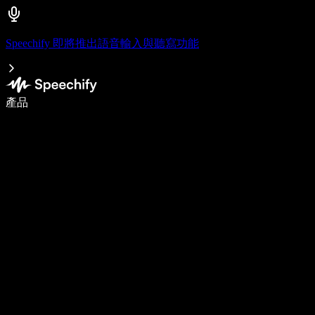
Speechify 即將推出語音輸入與聽寫功能
使用語音輸入，寫作速度提升 5 倍
產品
了解更多