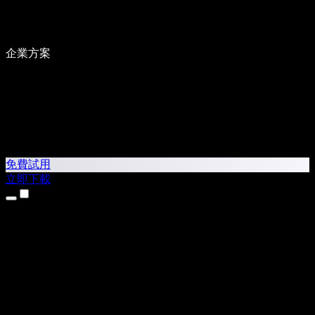
企業方案
免費試用
立即下載
產品
文字轉語音
iPhone 和 iPad App