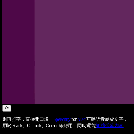
別再打字，直接開口說—
Speechify
for
Mac
可將語音轉成文字，
用於 Slack、Outlook、Cursor 等應用，同時還能
朗讀螢幕內容