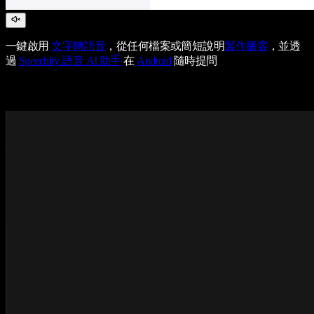
一鍵啟用
文字轉語音
，從任何檔案或簡短說明
製作播客
，並透
過
Speechify 語音 AI 助手
在
Android
隨時提問