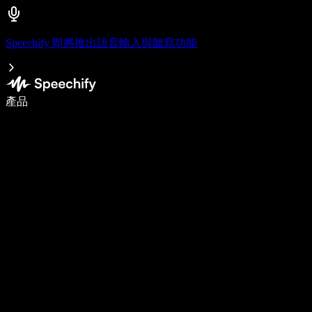
Speechify 即將推出語音輸入與聽寫功能
使用語音輸入，寫作速度提升 5 倍
產品
了解更多