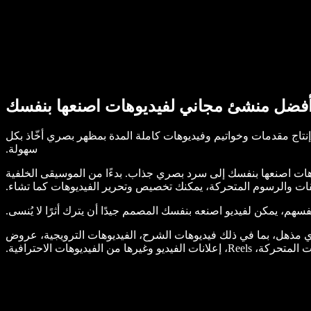
فضل منشئ مجاني لفيديوهات اصنعها بنفسك
لخبرة إنتاج مقدمات وخواتيم وفيديوهات كاملة المدة بمظهر بصري أخّاذ بكل
سهولة.
يديو في متناول يدك، يمكّنك محرر الفيديو عبر الإنترنت في Speechify Studio من تحويل فيديوهات اصنعها بنفسك إلى سرد بصري جذاب. بدءًا من الموسيقى الخلفية
لصقات والرسوم المتحركة، يمكنك تخصيص وتحرير الفيديوهات كما تشاء.
سهم، يمكن لفيديو اصنعه بنفسك المصمم جيدًا أن يترك أثرًا لا يُنسى.
داد أي محتوى بصري مذهل، بما في ذلك فيديوهات الشرح، الفيديوهات الترويجية، عروض