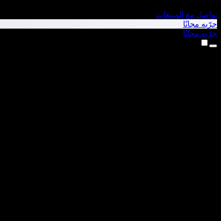
تواصل مع المبيعات
جرّبه مجانًا
جرّبه مجانًا
المنتجات
تحويل النص إلى كلام
تطبيق iPhone وiPad
تطبيق Android
إضافة Chrome
إضافة Edge
تطبيق الويب
تطبيق Mac
تطبيق Windows