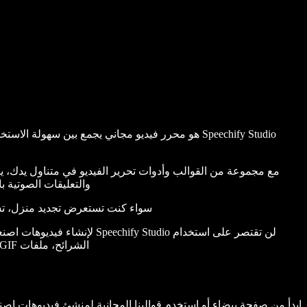
Speechify Studio هو محرر فيديو مجاني يجمع بين س
والتعليقات الصوتية ب
سواء كنت تستعرض تجديد منزل، تشرح 
لن تقتصر على استخدام udio
الشرائح، ملفات GIF، فيديوهات تيك توك، الفيديوهات التعليمية، فيديوهات يوتيوب، الفيديوهات المتحركة، Reels، إعلانات الفيديو وغيرها من الفيديوهات الاحترافية.
ابدأ من صفحة بيضاء أو استخدم قوالبنا المجانية لمنشئ فيديوهات اص