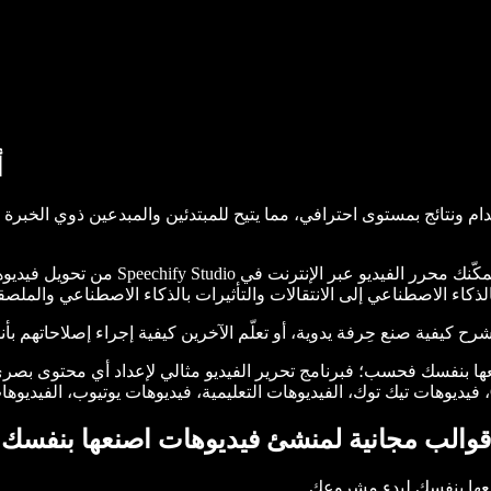
أ
هولة الاستخدام ونتائج بمستوى احترافي، مما يتيح للمبتدئين والمبدعين ذوي ا
مع مجموعة من القوالب وأدوات تحرير الف
الذكاء الاصطناعي إلى الانتقالات والتأثيرات بالذكاء الاصطناعي والم
كيفية صنع حِرفة يدوية، أو تعلّم الآخرين كيفية إجراء إصلاحاتهم بأنف
Speechify St لإنشاء فيديوهات اصنعها بنفسك فحسب؛ فبرنامج تحرير الفيديو مثالي لإع
قوالب مجانية لمنشئ فيديوهات اصنعها بنفسك
نعها بنفسك لبدء مشروعك.