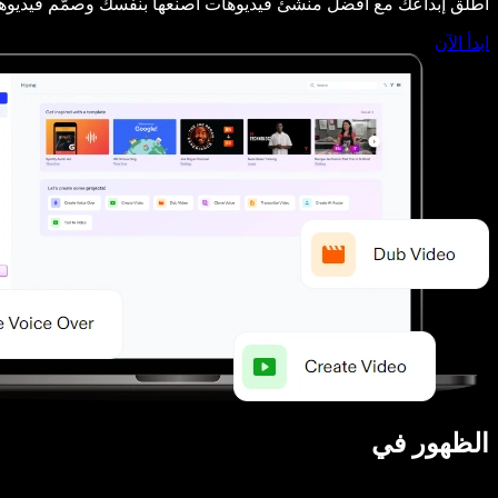
أطلق إبداعك مع أفضل منشئ فيديوهات اصنعها بنفسك وصمّم فيديوها
ابدأ الآن
الظهور في