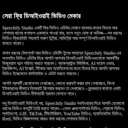
সেরা ফ্রি ডিআইওয়াই ভিডিও মেকার
Speechify Studio একটি ফ্রি ভিডিও এডিটর যেখানে ব্যবহার-বান্ধব ফিচার আর
পেশাদার মানের ফলাফল একসাথে পাওয়া যায়, ফলে নতুন হোক বা অভিজ্ঞ—সব ধরনের
ভিডিও ক্রিয়েটরই সহজেই দারুণ ইন্ট্রো, আউট্রো আর সম্পূর্ণ ডিআইওয়াই ভিডিও
বানাতে পারেন।
নানান ধরনের টেমপ্লেট আর ভিডিও এডিটিং টুলের সাহায্যে Speechify Studio-এর
অনলাইন ভিডিও এডিটর দিয়ে আপনি আপনার ডিআইওয়াই ভিডিওগুলোকে আকর্ষণীয়
ভিজ্যুয়াল গল্পে পরিণত করতে পারবেন। ব্যাকগ্রাউন্ড মিউজিক, AI ভয়েস ওভার,
ট্রানজিশন, AI ইফেক্ট, স্টিকার আর অ্যানিমেশনের মতো ফিচার দিয়ে আপনি আপনার
ভিডিও ইচ্ছেমতো কাস্টমাইজ ও এডিট করতে পারবেন।
আপনি প্রপার্টি রেনোভেশন দেখাচ্ছেন, কোনো ক্রাফট করার ধাপ শেখাচ্ছেন, কিংবা
ইউজারদের কীভাবে নিজেরাই রিপেয়ার করবেন তা দেখাচ্ছেন—সুন্দরভাবে বানানো একটা
ডিআইওয়াই ভিডিও দীর্ঘস্থায়ী প্রভাব ফেলতে পারে।
শুধু ডিআইওয়াই ভিডিওই নয়, Speechify Studio সফটওয়্যার দিয়ে আপনি যেকোনো
ধরনের ভিডিও কনটেন্ট তৈরি করতে পারেন—যেমন এক্সপ্লেইনার ভিডিও, প্রোমো ভিডিও,
স্লাইডশো, GIF, TikTok, টিউটোরিয়াল, YouTube ভিডিও, অ্যানিমেটেড ভিডিও,
Reel, ভিডিও বিজ্ঞাপনসহ আরও নানা ধরনের পেশাদার ভিডিও।