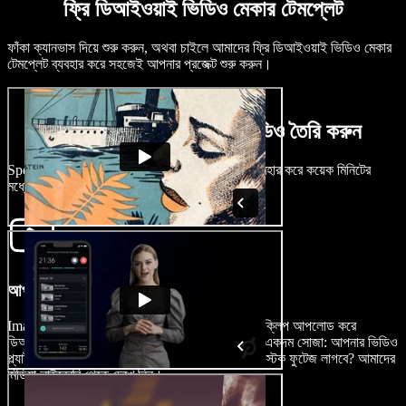
ফ্রি ডিআইওয়াই ভিডিও মেকার টেমপ্লেট
ফাঁকা ক্যানভাস দিয়ে শুরু করুন, অথবা চাইলে আমাদের ফ্রি ডিআইওয়াই ভিডিও মেকার
টেমপ্লেট ব্যবহার করে সহজেই আপনার প্রজেক্ট শুরু করুন।
কয়েক মিনিটেই ডিআইওয়াই ভিডিও তৈরি করুন
Speechify Studio-এর ডিআইওয়াই ভিডিও মেকার ব্যবহার করে কয়েক মিনিটের
মধ্যেই আপনার আইডিয়াগুলোকে বাস্তবে রূপ দিন।
আপনার ভিডিও আমদানি করুন
Images/Videos-এ ট্যাপ করে সহজেই আপনার ভিডিও ক্লিপ আপলোড করে
ডিআইওয়াই ভিডিও বানানোর যাত্রা শুরু করুন। প্রক্রিয়া একদম সোজা: আপনার ভিডিও
প্ল্যাটফর্মে তুলে দিন আর দারুণ কনটেন্ট বানানো শুরু করুন। স্টক ফুটেজ লাগবে? আমাদের
মিডিয়া লাইব্রেরি থেকে দেখে নিন।