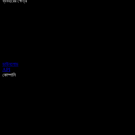
ব্যবহারের ক্ষেত্র
ডাউনলোড
API
কোম্পানি