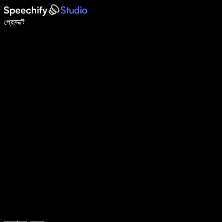
ভয়েস টাইপিং দিয়ে ৫ গুণ দ্রুত লিখুন
প্রোডাক্ট
আরও জানুন