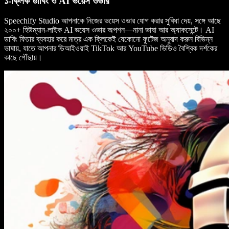
১-ক্লিক ডাবিং ও AI ভয়েস ওভার
Speechify Studio আপনাকে নিজের ভয়েস ওভার যোগ করার সুবিধা দেয়, সঙ্গে আছে
২০০+ হিউম্যান-লাইক AI ভয়েস ওভার অপশন—নানা ভাষা আর অ্যাকসেন্টে। AI
ডাবিং ফিচার ব্যবহার করে মাত্র এক ক্লিকেই যেকোনো ফুটেজ অনুবাদ করুন বিভিন্ন
ভাষায়, যাতে আপনার ডিআইওয়াই TikTok আর YouTube ভিডিও বৈশ্বিক দর্শকের
কাছে পৌঁছায়।