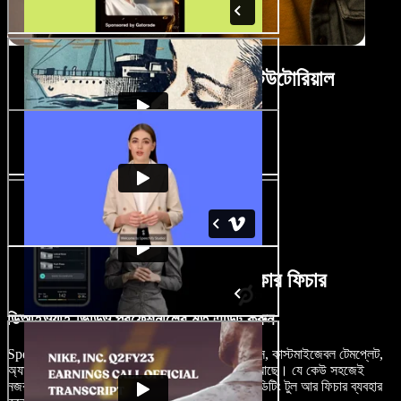
ডিআইওয়াই ভিডিও মেকার টিউটোরিয়াল
AI ডিআইওয়াই ভিডিও মেকার ফিচার
ডিআইওয়াই ভিডিও প্রফেশনালের মত এডিট করুন
Speechify Studio প্ল্যাটফর্মে ড্র্যাগ-এন্ড-ড্রপ ইন্টারফেস, কাস্টমাইজেবল টেমপ্লেট,
অ্যাডভান্সড এডিটিং টুল, ইফেক্ট আর ট্রানজিশনের সুবিধা আছে। যে কেউ সহজেই
নজরকাড়া ভিডিও ক্রিয়েট করতে পারেন; নিজের পছন্দের এডিটিং টুল আর ফিচার ব্যবহার