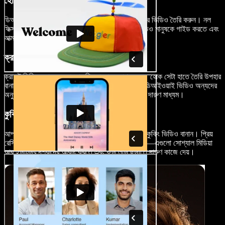
হোম ইমপ্রুভমেন্ট ভিডিও
ডিআইওয়াই দক্ষতা শেয়ার করতে ঘর মেরামত আর সাজানোর ভিডিও তৈরি করুন। নল
ফিক্স করা থেকে শুরু করে পুরো ঘর রং করা—এ ধরনের ভিডিও মানুষকে গাইড করতে এবং
আত্মবিশ্বাসী করে তুলতে সাহায্য করবে।
ক্রাফট ভিডিও
ক্রাফট ভিডিওর মাধ্যমে আপনার শিল্পভাবনা প্রকাশ করুন। হোক সেটা হাতে তৈরি উপহার
বানানোর স্টেপ-বাই-স্টেপ গাইড বা নতুন কোনো টেকনিক, ডিআইওয়াই ভিডিও অন্যদের
অনুপ্রাণিত করার পাশাপাশি আপনার ক্রিয়েটিভিটি শো করার দারুণ মাধ্যম।
কুকিং ও বেকিং ভিডিও
আপনার রান্নার জার্নি ধরে রাখতে ডিআইওয়াই রেসিপি আর কুকিং ভিডিও বানান। প্রিয়
রেসিপি শেয়ার করা থেকে শুরু করে রান্নার টেকনিক দেখানো—এগুলো সোশ্যাল মিডিয়া
আর ইউটিউব দর্শকদের আকৃষ্ট করতে এবং ফুড লাভ ছড়াতে দারুণ কাজে দেয়।