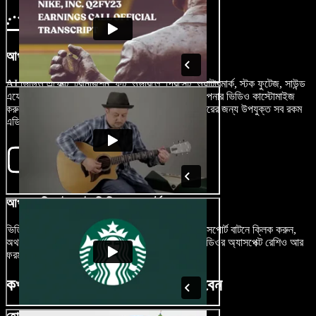
আপনার ডিআইওয়াই ভিডিও বানান
AI ভিডিও এফেক্ট, ট্রানজিশন, ফন্ট, ওভারলে, প্রিসেট, ওয়াটারমার্ক, স্টক ফুটেজ, সাউন্ড
এফেক্ট, স্টিকার, সাবটাইটেল, ভয়েস ওভার ইত্যাদি দিয়ে আপনার ভিডিও কাস্টোমাইজ
করুন। প্রফেশনাল থেকে একদম নতুন—সব ধরনের এডিটরের জন্য উপযুক্ত সব রকম
এডিটিং টুল এখানেই আছে।
আপনার ডিআইওয়াই ভিডিও এক্সপোর্ট করুন
ভিডিওটা তৈরি হয়ে গেলে এক্সপোর্ট করা খুবই সহজ। শুধু এক্সপোর্ট বাটনে ক্লিক করুন,
অথবা চাইলে বিভিন্ন সোশ্যাল মিডিয়া প্ল্যাটফর্মের জন্য ভিডিওর অ্যাসপেক্ট রেশিও আর
ফরম্যাট বদলে উপযুক্ত আকারে ভিডিও সংরক্ষণ করুন।
কখন ডিআইওয়াই ভিডিও ব্যবহার করবেন