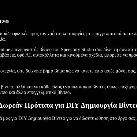
τεο
νδυάζει φιλικές προς τον χρήστη λειτουργίες με επαγγελματικά αποτε
ία.
nline επεξεργαστής βίντεο του Speechify Studio σας δίνει τη δυνατό
αβάσεις, εφέ AI, αυτοκόλλητα και κινούμενα σχέδια, μπορείτε να προ
ιροτεχνία, είτε δείχνετε βήμα βήμα πώς να κάνετε επισκευές μόνοι σα
βίντεο, αλλά και για κάθε είδος εντυπωσιακού βίντεο, όπως επεξηγημα
ντεο και άλλα επαγγελματικά βίντεο.
Δωρεάν Πρότυπα για DIY Δημιουργία Βίντε
ά μας για DIY Δημιουργία Βίντεο για να δώσετε ώθηση στο έργο σας.