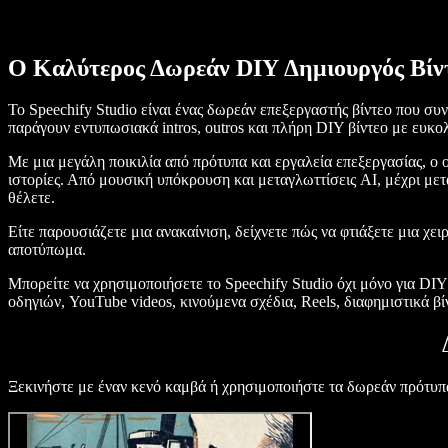
Ο Καλύτερος Δωρεάν DIY Δημιουργός Βίν
Το Speechify Studio είναι ένας δωρεάν επεξεργαστής βίντεο που συ
παράγουν εντυπωσιακά intros, outros και πλήρη DIY βίντεο με ευκολ
Με μια μεγάλη ποικιλία από πρότυπα και εργαλεία επεξεργασίας, ο o
ιστορίες. Από μουσική υπόκρουση και μεταγλωττίσεις AI, μέχρι μετ
θέλετε.
Είτε παρουσιάζετε μια ανακαίνιση, δείχνετε πώς να φτιάξετε μια χε
αποτύπωμα.
Μπορείτε να χρησιμοποιήσετε το Speechify Studio όχι μόνο για DIY 
οδηγιών, YouTube videos, κινούμενα σχέδια, Reels, διαφημιστικά βί
Ξεκινήστε με έναν κενό καμβά ή χρησιμοποιήστε τα δωρεάν πρότυπ