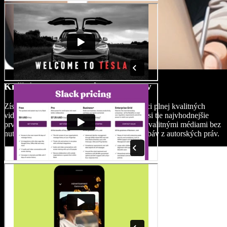
Knižnica bez autorských poplatkov
Získajte prístup k rozsiahlej mediálnej knižnici plnej kvalitných
videí, obrázkov a hudby na pozadí a vyberte si tie najvhodnejšie
prvky pre svoje videá. Vylepšite svoj obsah kvalitnými médiami bez
nutnosti ich zdĺhavého vyhľadávania alebo obáv z autorských práv.