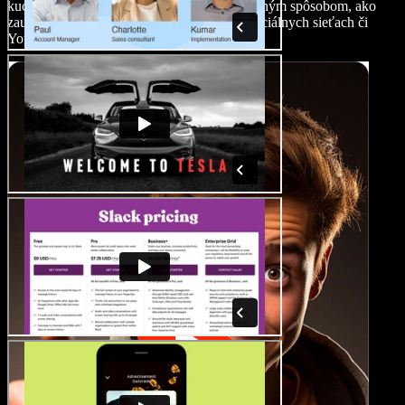
kuchárskych techník – takéto videá sú výborným spôsobom, ako
zaujať publikum a šíriť vášeň pre jedlo na sociálnych sieťach či
YouTube kanáli.