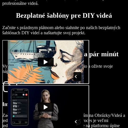
profesionálne videá.
Bezplatné šablóny pre DIY videá
Začnite s prázdnym plátnom alebo siahnite po našich bezplatných
šablónach DIY videí a naštartujte svoj projekt.
Ako vytvoriť DIY video za pár minút
Využite silu DIY tvorcu videí Speechify Studio a oživte svoje
nápady už za pár minút.
Importujte svoje video
Začnite svoju cestu tvorby DIY videa kliknutím na Obrázky/Videá a
jednoducho naimportujte svoje videoklipy. Proces je veľmi
jednoduchý, takže svoje vlastné videá nahráte na platformu úplne