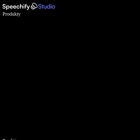
Píšte 5× rýchlejšie pomocou hlasového diktovania
Produkty
Zistiť viac