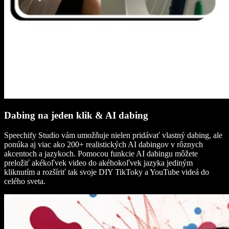
Dabing na jeden klik & AI dabing
Speechify Studio vám umožňuje nielen pridávať vlastný dabing, ale
ponúka aj viac ako 200+ realistických AI dabingov v rôznych
akcentoch a jazykoch. Pomocou funkcie AI dabingu môžete
preložiť akékoľvek video do akéhokoľvek jazyka jediným
kliknutím a rozšíriť tak svoje DIY TikToky a YouTube videá do
celého sveta.