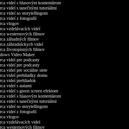
ca videí s hlasovým komentárom
ca videí s tanečnými tutoriálmi
ca videí so storytellingom
a videí z fotografií
ca vlogov
ca vzdelávacích videí
ca westernových filmov
ca záhadných filmov
ca záhradníckych videí
ca životopisných filmov
ows Video Maker
ca videí pre podcasty
ca videí pre podcasty
a videí pre sociálne siete
ca videí prehliadky domu
ca videí prehliadok
ca videí s autami
ca videí s green screen efektom
ca videí s hlasovým komentárom
ca videí s tanečnými tutoriálmi
ca videí so storytellingom
a videí z fotografií
ca vlogov
ca vzdelávacích videí
ca westernových filmov