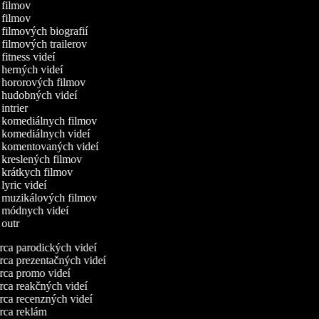
a filmov
a filmov
a filmových biografií
 filmových trailerov
 fitness videí
a herných videí
a hororových filmov
a hudobných videí
 intrier
a komediálnych filmov
a komediálnych videí
a komentovaných videí
a kreslených filmov
a krátkych filmov
 lyric videí
a muzikálových filmov
a módnych videí
a outr
ca parodických videí
ca prezentačných videí
ca promo videí
ca reakčných videí
ca recenzných videí
ca reklám