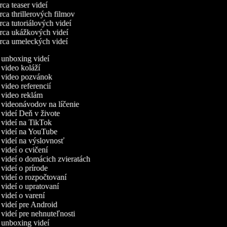
ca teaser videí
ca thrillerových filmov
ca tutoriálových videí
ca ukážkových videí
ca umeleckých videí
a unboxing videí
a video koláží
a video pozvánok
 video referencií
a video reklám
a videonávodov na líčenie
a videí Deň v živote
a videí na TikTok
a videí na YouTube
a videí na výslovnosť
 videí o cvičení
a videí o domácich zvieratách
 videí o prírode
a videí o rozpočtovaní
a videí o upratovaní
 videí o varení
a videí pre Android
 videí pre nehnuteľnosti
a unboxing videí