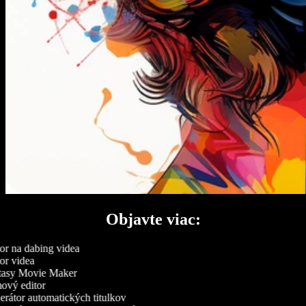
Objavte viac:
or na dabing videa
or videa
asy Movie Maker
ový editor
rátor automatických titulkov