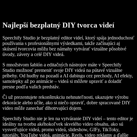
Najlepší bezplatný DIY tvorca videí
Speechify Studio je bezplatný editor videí, ktorý spája jednoduchosť
používania s profesionálnymi výsledkami, takže začínajúci aj
skúsení tvorcovia môžu bez námahy vytvárať vizuálne pôsobivé
úvody, závery a celé DIY videá.
S množstvom šablón a editačných nástrojov máte v Speechify
Studio možnosť premeniť svoje DIY videá na pútavé vizuálne
príbehy. Od hudby na pozadí a AI dabingu cez prechody, AI efekty,
samolepky až po animácie – videá si môžete upraviť a doladiť
presne podľa vašich predstáv.
Či už prezentujete rekonštrukciu nehnuteľnosti, ukazujete výrobu
dekorácie alebo učíte, ako si niečo opraviť, dobre spracované DIY
video môže zanechať dlhotrvajúci dojem.
Speechify Studio nie je len na vytváranie DIY videí – tento editor je
ideálny na tvorbu akéhokoľvek skvelého video obsahu, ako sú
vysvetľujúce videá, promo videá, slideshow, GIFy, TikToky,
tutoriály, YouTube videá, animácie, Reels, video reklamy a ďalšie