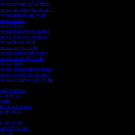
vorca dramatických filmov
vorca fanúšikovských videí
vorca fashion haul videí
vorca filmov
vorca filmov
vorca filmových biografií
vorca filmových trailerov
vorca fitness videí
vorca herných videí
vorca hororových filmov
vorca hudobných videí
vorca intrier
vorca komediálnych filmov
vorca komediálnych videí
vorca komentovaných videí
slených filmov
tkych filmov
c videí
ikálových filmov
dnych videí
r
odických videí
zentačných videí
mo videí