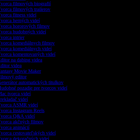
vorca filmových biografií
vorca filmových trailerov
vorca fitness videí
vorca herných videí
vorca hororových filmov
vorca hudobných videí
vorca intrier
vorca komediálnych filmov
vorca komediálnych videí
vorca komentovaných videí
ditor na dabing videa
ditor videa
antasy Movie Maker
ilmový editor
enerátor automatických titulkov
udobné pozadie pre tvorcov videí
ac tvorca videí
rekladač videí
vorca ASMR videí
vorca Instagram Reels
vorca Q&A videí
vorca akčných filmov
vorca animácií
vorca cestovateľských videí
vorca dekoračných videí