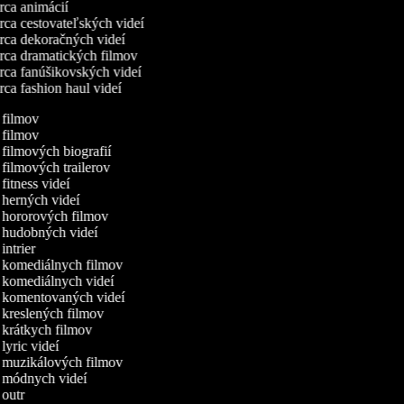
ca animácií
ca cestovateľských videí
ca dekoračných videí
ca dramatických filmov
ca fanúšikovských videí
ca fashion haul videí
a filmov
a filmov
a filmových biografií
 filmových trailerov
 fitness videí
a herných videí
a hororových filmov
a hudobných videí
 intrier
a komediálnych filmov
a komediálnych videí
a komentovaných videí
a kreslených filmov
a krátkych filmov
 lyric videí
a muzikálových filmov
a módnych videí
a outr