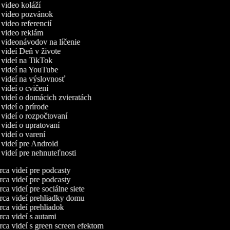
a video koláží
a video pozvánok
 video referencií
a video reklám
a videonávodov na líčenie
a videí Deň v živote
a videí na TikTok
a videí na YouTube
a videí na výslovnosť
 videí o cvičení
a videí o domácich zvieratách
 videí o prírode
a videí o rozpočtovaní
a videí o upratovaní
 videí o varení
a videí pre Android
 videí pre nehnuteľnosti
ca videí pre podcasty
ca videí pre podcasty
a videí pre sociálne siete
ca videí prehliadky domu
ca videí prehliadok
ca videí s autami
ca videí s green screen efektom