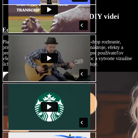
AI funkcie pre tvorcu DIY videí
Editujte DIY videá ako profesionál
Platforma Speechify Studio ponúka drag-and-drop rozhranie,
prispôsobiteľné šablóny a pokročilé editačné nástroje, efekty a
prechody, ktoré zaručujú jednoduché úpravy pre používateľov
všetkých úrovní. Dodajte svojim videám šmrnc a vytvorte vizuálne
úchvatný obsah, ktorý si vaše publikum zamiluje.