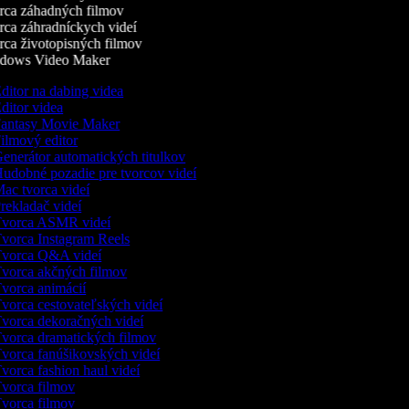
ca záhadných filmov
ca záhradníckych videí
ca životopisných filmov
ows Video Maker
ditor na dabing videa
ditor videa
antasy Movie Maker
ilmový editor
enerátor automatických titulkov
udobné pozadie pre tvorcov videí
ac tvorca videí
rekladač videí
vorca ASMR videí
vorca Instagram Reels
vorca Q&A videí
vorca akčných filmov
vorca animácií
vorca cestovateľských videí
vorca dekoračných videí
vorca dramatických filmov
vorca fanúšikovských videí
vorca fashion haul videí
vorca filmov
vorca filmov