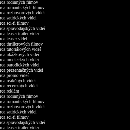
ca rodinných filmov
ca romantických filmov
ca rozhovorových videí
ca satirických videí
ca sci-fi filmov
ca spravodajských videí
a teaser trailer videí
ca teaser videí
ca thrillerových filmov
ca tutoriálových videí
ca ukážkových videí
ca umeleckých videí
ca parodických videí
ca prezentačných videí
ca promo videí
ca reakčných videí
ca recenzných videí
ca reklám
ca rodinných filmov
ca romantických filmov
ca rozhovorových videí
ca satirických videí
ca sci-fi filmov
ca spravodajských videí
a teaser trailer videí