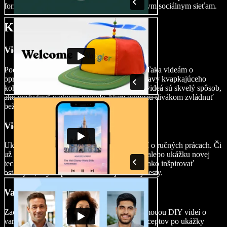
formát videa tak, aby presne vyhovoval rôznym sociálnym sieťam.
Kedy použiť DIY videá
Videá o vylepšení domova
Podeľte sa o svoje DIY znalosti so svetom vďaka videám o
opravách a vylepšeniach domácnosti. Od opravy kvapkajúceho
kohútika až po maľovanie miestnosti – DIY videá sú skvelý spôsob,
ako poskytnúť užitočné návody, ktoré pomôžu divákom zvládnuť
bežné domáce úlohy s istotou.
Videá o tvorení
Ukážte svoju tvorivosť prostredníctvom videí o ručných prácach. Či
už ide o podrobný návod na výrobu darčeka alebo ukážku novej
techniky, DIY videá sú ideálnym spôsobom, ako inšpirovať
ostatných, aby sa pustili do vlastnej tvorivej cesty.
Varenie a pečenie
Zachyťte podstatu kulinárskych zážitkov pomocou DIY videí o
varení a pečení. Od zdieľania obľúbených receptov po ukážky