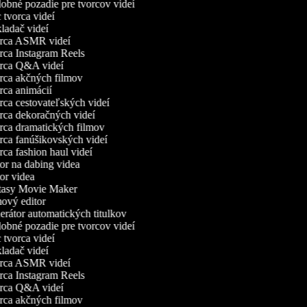
bné pozadie pre tvorcov videí
tvorca videí
ladač videí
ca ASMR videí
ca Instagram Reels
ca Q&A videí
ca akčných filmov
ca animácií
ca cestovateľských videí
ca dekoračných videí
ca dramatických filmov
ca fanúšikovských videí
ca fashion haul videí
or na dabing videa
or videa
asy Movie Maker
ový editor
rátor automatických titulkov
bné pozadie pre tvorcov videí
tvorca videí
ladač videí
ca ASMR videí
ca Instagram Reels
ca Q&A videí
ca akčných filmov