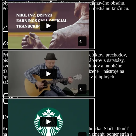
plynulo a môžete sa hneď pustiť do tvorby zaujímavého obsahu.
Potrebujete zábery z databázy? Prezrite si našu mediálnu knižnicu.
Zostavte svoje DIY video
Prispôsobte si svoje video pridaním AI video efektov, prechodov,
písiem, overlayov, predvolieb, vodoznakov, záberov z databázy,
zvukových efektov, samolepiek, titulkov, dabingov a mnohého
ďalšieho. Možnosti úprav sú takmer neobmedzené – nástroje na
úpravu videa sú ako stvorené pre profesionálov aj úplných
začiatočníkov.
Exportujte svoje DIY video
Keď je vaše video pripravené, jeho export je hračka. Stačí kliknúť
na tlačidlo Exportovať alebo si pred exportom zmeniť pomer strán a