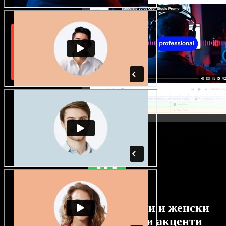
Огромен избор от мъжки и женски
гласове с най-различни акценти