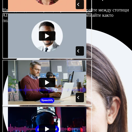
Няма два еднакво звучащи проекта. Избирайте между стотици
AI гласови актьори и акценти и ги настройвайте както
пожелаете.