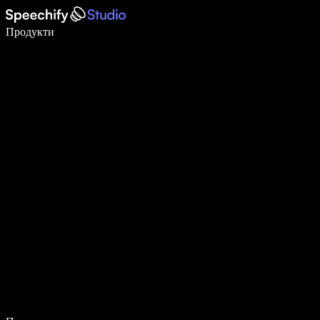
Пишете 5× по-бързо с гласово въвеждане
Продукти
Научете повече