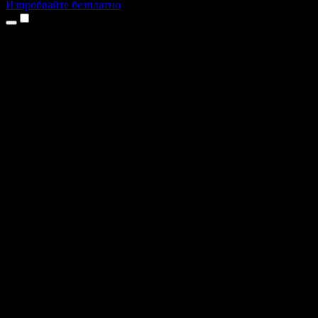
Изпробвайте безплатно
Продукти
Текст в реч
Приложения за iPhone и iPad
Приложение за Android
Разширение за Chrome
Разширение за Edge
Уеб приложение
Приложение за Mac
Приложение за Windows
AI генератор на глас
Гласов запис
Дублаж