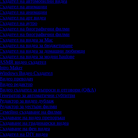
Създател на автомобилни видеа
Създател на анимации
Създател на анимации
Създател на арт видеа
Създател на аутро
Създател на биографични филми
Създател на биографични филми
Създател на видеа за Mac
Създател на видеа за бюджетиране
Създател на видеа за домашни любимци
Създател на видеа за модни haulове
ASMR видео създател
Intro Maker
Windows Видео Създател
Видео преводач
Видео редактор
Видео създател за въпроси и отговори (Q&A)
Генератор за автоматични субтитри
Редактор за видео дублаж
Редактор за уестърн филми
Семейно създаване на филми
Създаване на видео препоръки
Създаване на градинарски видеа
Създаване на фен видеа
Създател на DIY видеа