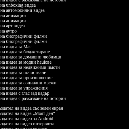
л на unboxing видеа
л на автомобилни видеа
л на анимации
л на анимации
 на арт видеа
л на аутро
л на биографични филми
л на биографични филми
л на видеа за Mac
л на видеа за бюджетиране
л на видеа за домашни любимци
 на видеа за модни haulове
л на видеа за недвижими имоти
л на видеа за почистване
л на видеа за произношение
л на видеа за социални мрежи
л на видеа за упражнения
 на видеа с глас зад кадър
 на видеа с разказване на истории
здател на видеа със зелен екран
здател на видеа „Моят ден“
здател на видео за Android
здател на видео интервюта
здател на видео колажи