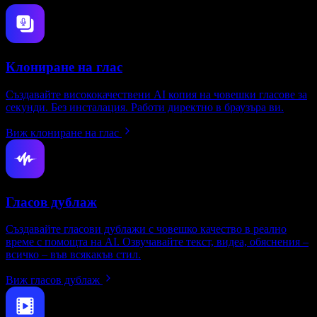
Клониране на глас
Създавайте висококачествени AI копия на човешки гласове за
секунди. Без инсталация. Работи директно в браузъра ви.
Виж клониране на глас
Гласов дублаж
Създавайте гласови дублажи с човешко качество в реално
време с помощта на AI. Озвучавайте текст, видеа, обяснения –
всичко – във всякакъв стил.
Виж гласов дублаж