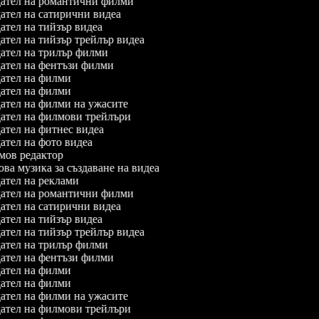
ател на романтични филми
тел на сатирични видеа
тел на тийзър видеа
тел на тийзър трейлър видеа
ател на трилър филми
ател на фентъзи филми
ател на филми
ател на филми
ател на филми на ужасите
ател на филмови трейлъри
тел на фитнес видеа
тел на фото видеа
ов редактор
а музика за създаване на видеа
тел на реклами
ател на романтични филми
тел на сатирични видеа
тел на тийзър видеа
тел на тийзър трейлър видеа
ател на трилър филми
ател на фентъзи филми
ател на филми
ател на филми
ател на филми на ужасите
ател на филмови трейлъри