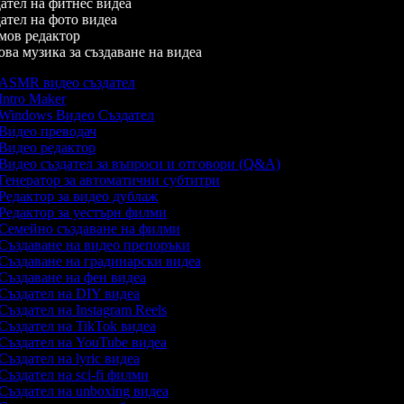
тел на фитнес видеа
тел на фото видеа
ов редактор
а музика за създаване на видеа
ASMR видео създател
Intro Maker
Windows Видео Създател
Видео преводач
Видео редактор
Видео създател за въпроси и отговори (Q&A)
Генератор за автоматични субтитри
Редактор за видео дублаж
Редактор за уестърн филми
Семейно създаване на филми
Създаване на видео препоръки
Създаване на градинарски видеа
Създаване на фен видеа
Създател на DIY видеа
Създател на Instagram Reels
Създател на TikTok видеа
Създател на YouTube видеа
Създател на lyric видеа
Създател на sci-fi филми
Създател на unboxing видеа