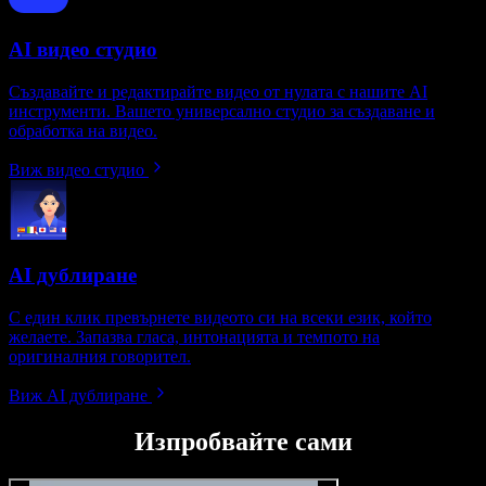
AI видео студио
Създавайте и редактирайте видео от нулата с нашите AI
инструменти. Вашето универсално студио за създаване и
обработка на видео.
Виж видео студио
AI дублиране
С един клик превърнете видеото си на всеки език, който
желаете. Запазва гласа, интонацията и темпото на
оригиналния говорител.
Виж AI дублиране
Изпробвайте сами