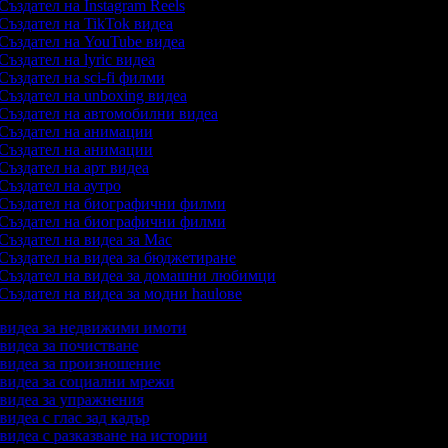
Създател на Instagram Reels
Създател на TikTok видеа
Създател на YouTube видеа
Създател на lyric видеа
Създател на sci-fi филми
Създател на unboxing видеа
Създател на автомобилни видеа
Създател на анимации
Създател на анимации
Създател на арт видеа
Създател на аутро
Създател на биографични филми
Създател на биографични филми
Създател на видеа за Mac
Създател на видеа за бюджетиране
Създател на видеа за домашни любимци
Създател на видеа за модни haulове
а видеа за недвижими имоти
 видеа за почистване
а видеа за произношение
а видеа за социални мрежи
а видеа за упражнения
 видеа с глас зад кадър
 видеа с разказване на истории