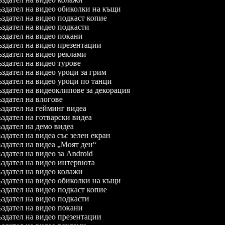
здател на видео обиколки на къщи
здател на видео подкаст копие
здател на видео подкасти
здател на видео покани
здател на видео презентации
здател на видео реклами
здател на видео турове
здател на видео уроци за грим
здател на видео уроци по танци
здател на видеоклипове за декорация
здател на влогове
здател на гейминг видеа
здател на готварски видеа
здател на демо видеа
здател на видеа със зелен екран
здател на видеа „Моят ден“
здател на видео за Android
здател на видео интервюта
здател на видео колажи
здател на видео обиколки на къщи
здател на видео подкаст копие
здател на видео подкасти
здател на видео покани
здател на видео презентации