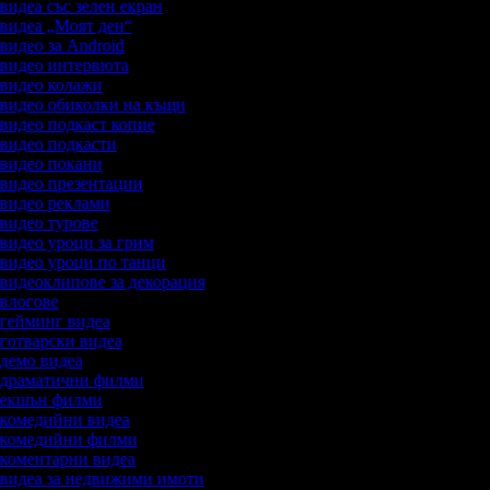
 видеа със зелен екран
а видеа „Моят ден“
 видео за Android
а видео интервюта
а видео колажи
а видео обиколки на къщи
а видео подкаст копие
а видео подкасти
а видео покани
а видео презентации
а видео реклами
 видео турове
 видео уроци за грим
а видео уроци по танци
а видеоклипове за декорация
а влогове
а гейминг видеа
 готварски видеа
а демо видеа
а драматични филми
а екшън филми
а комедийни видеа
а комедийни филми
а коментарни видеа
а видеа за недвижими имоти