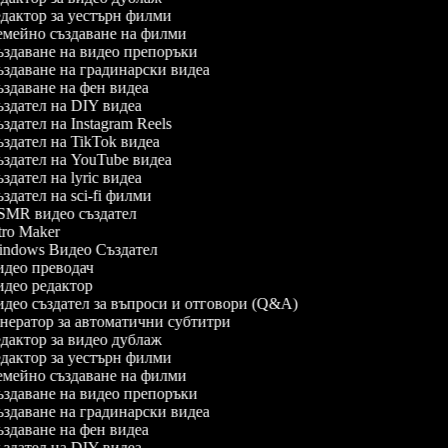
дактор за уестърн филми
мейно създаване на филми
здаване на видео препоръки
здаване на градинарски видеа
здаване на фен видеа
здател на DIY видеа
здател на Instagram Reels
здател на TikTok видеа
здател на YouTube видеа
здател на lyric видеа
здател на sci-fi филми
MR видео създател
tro Maker
ndows Видео Създател
део преводач
део редактор
део създател за въпроси и отговори (Q&A)
нератор за автоматични субтитри
дактор за видео дублаж
дактор за уестърн филми
мейно създаване на филми
здаване на видео препоръки
здаване на градинарски видеа
здаване на фен видеа
здател на DIY видеа