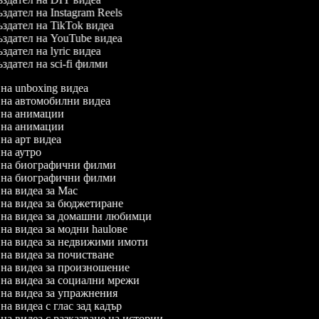
здател на Instagram Reels
здател на TikTok видеа
здател на YouTube видеа
здател на lyric видеа
здател на sci-fi филми
л на unboxing видеа
л на автомобилни видеа
л на анимации
л на анимации
 на арт видеа
л на аутро
л на биографични филми
л на биографични филми
л на видеа за Mac
л на видеа за бюджетиране
л на видеа за домашни любимци
 на видеа за модни haulове
л на видеа за недвижими имоти
л на видеа за почистване
л на видеа за произношение
л на видеа за социални мрежи
л на видеа за упражнения
 на видеа с глас зад кадър
 на видеа с разказване на истории