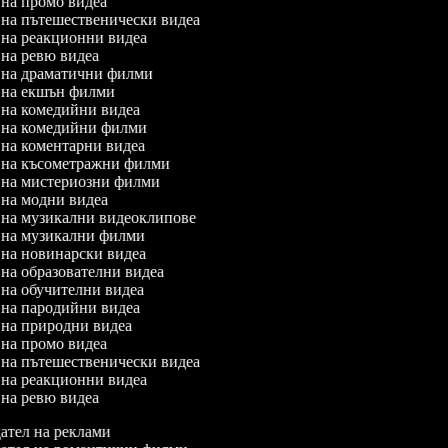
л на промо видеа
л на пътешественически видеа
л на реакционни видеа
л на ревю видеа
л на драматични филми
л на екшън филми
л на комедийни видеа
л на комедийни филми
л на коментарни видеа
л на късометражни филми
л на мистериозни филми
л на модни видеа
л на музикални видеоклипове
л на музикални филми
л на новинарски видеа
л на образователни видеа
л на обучителни видеа
л на пародийни видеа
л на природни видеа
л на промо видеа
л на пътешественически видеа
л на реакционни видеа
л на ревю видеа
тел на реклами