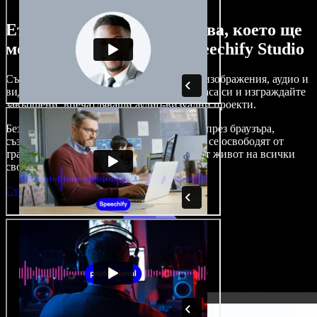
Ето само малка част от това, което ще
можете да правите със Speechify Studio
Създавайте дублажи, добавяйте стокови изображения, аудио и
видео без авторски права, клонирайте гласа си и изграждайте
завършени, впечатляващи аудио-визуални проекти.
Без крива на обучение и с достъп изцяло през браузъра,
създателите на съдържание вече могат да се освободят от
традиционните ограничения и да вдъхнат живот на всички
свои креативни идеи.
Стартирай Studio