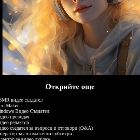
Открийте още
MR видео създател
tro Maker
ndows Видео Създател
део преводач
део редактор
део създател за въпроси и отговори (Q&A)
нератор за автоматични субтитри
дактор за видео дублаж