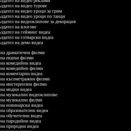
здател на видео реклами
здател на видео турове
здател на видео уроци за грим
здател на видео уроци по танци
здател на видеоклипове за декорация
здател на влогове
здател на гейминг видеа
здател на готварски видеа
здател на демо видеа
л на драматични филми
л на екшън филми
л на комедийни видеа
л на комедийни филми
л на коментарни видеа
л на късометражни филми
л на мистериозни филми
л на модни видеа
л на музикални видеоклипове
л на музикални филми
л на новинарски видеа
л на образователни видеа
л на обучителни видеа
л на пародийни видеа
л на природни видеа