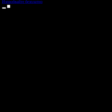
Изпробвайте безплатно
Продукти
Текст в реч
Приложения за iPhone и iPad
Приложение за Android
Разширение за Chrome
Разширение за Edge
Уеб приложение
Приложение за Mac
Приложение за Windows
AI генератор на глас
Гласов запис
Дублаж