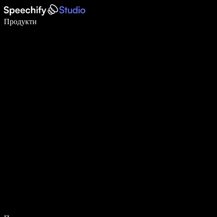
Пишете 5× по-бързо с гласово въвеждане
Продукти
Научете повече