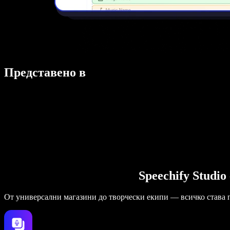
Представено в
Speechify Studi
От универсални магазини до творчески екипи — всичко става 