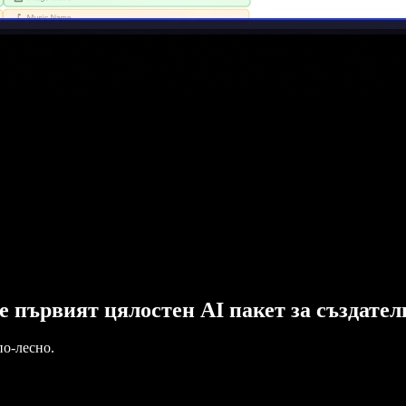
o е първият цялостен AI пакет за създате
по-лесно.