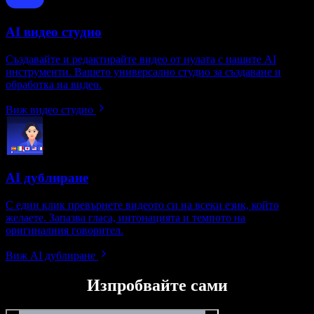
AI видео студио
Създавайте и редактирайте видео от нулата с нашите AI
инструменти. Вашето универсално студио за създаване и
обработка на видео.
Виж видео студио
AI дублиране
С един клик превърнете видеото си на всеки език, който
желаете. Запазва гласа, интонацията и темпото на
оригиналния говорител.
Виж AI дублиране
Изпробвайте сами