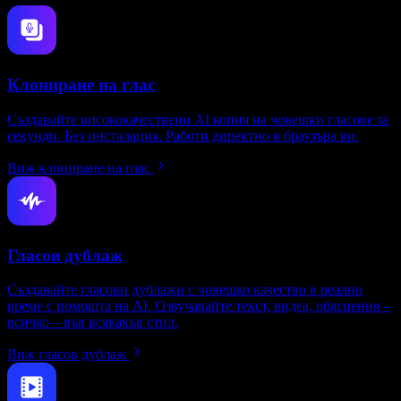
Клониране на глас
Създавайте висококачествени AI копия на човешки гласове за
секунди. Без инсталация. Работи директно в браузъра ви.
Виж клониране на глас
Гласов дублаж
Създавайте гласови дублажи с човешко качество в реално
време с помощта на AI. Озвучавайте текст, видеа, обяснения –
всичко – във всякакъв стил.
Виж гласов дублаж