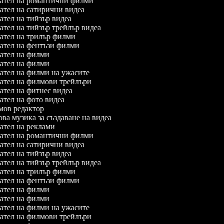
ател на романтични филми
тел на сатирични видеа
тел на тийзър видеа
тел на тийзър трейлър видеа
тел на трилър филми
тел на фентъзи филми
тел на филми
тел на филми
тел на филми на ужасите
тел на филмови трейлъри
тел на фитнес видеа
тел на фото видеа
ов редактор
а музика за създаване на видеа
тел на реклами
ател на романтични филми
тел на сатирични видеа
тел на тийзър видеа
тел на тийзър трейлър видеа
тел на трилър филми
тел на фентъзи филми
тел на филми
тел на филми
тел на филми на ужасите
тел на филмови трейлъри