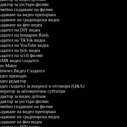
дактор за уестърн филми
мейно създаване на филми
здаване на видео препоръки
здаване на градинарски видеа
здаване на фен видеа
здател на DIY видеа
дател на Instagram Reels
здател на TikTok видеа
здател на YouTube видеа
дател на lyric видеа
дател на sci-fi филми
MR видео създател
ro Maker
ndows Видео Създател
део преводач
део редактор
део създател за въпроси и отговори (Q&A)
нератор за автоматични субтитри
дактор за видео дублаж
дактор за уестърн филми
мейно създаване на филми
здаване на видео препоръки
здаване на градинарски видеа
здаване на фен видеа
здател на DIY видеа