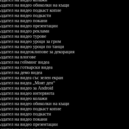
здател на видео обиколки на къщи
здател на видео подкаст копие
здател на видео подкасти
здател на видео покани
здател на видео презентации
здател на видео реклами
здател на видео турове
здател на видео уроци за грим
здател на видео уроци по танци
здател на видеоклипове за декорация
здател на влогове
здател на гейминг видеа
здател на готварски видеа
здател на демо видеа
здател на видеа със зелен екран
здател на видеа „Моят ден“
здател на видео за Android
здател на видео интервюта
здател на видео колажи
здател на видео обиколки на къщи
здател на видео подкаст копие
здател на видео подкасти
здател на видео покани
здател на видео презентации