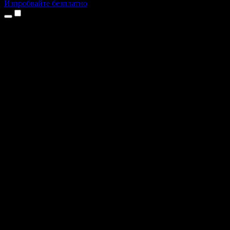
Изпробвайте безплатно
Продукти
Текст в реч
Приложения за iPhone и iPad
Приложение за Android
Разширение за Chrome
Разширение за Edge
Уеб приложение
Приложение за Mac
Приложение за Windows
AI генератор на глас
Гласов запис
Дублаж