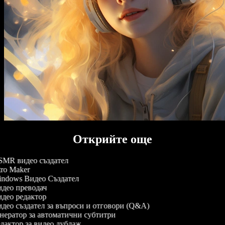
Открийте още
MR видео създател
ro Maker
ndows Видео Създател
део преводач
део редактор
део създател за въпроси и отговори (Q&A)
нератор за автоматични субтитри
дактор за видео дублаж