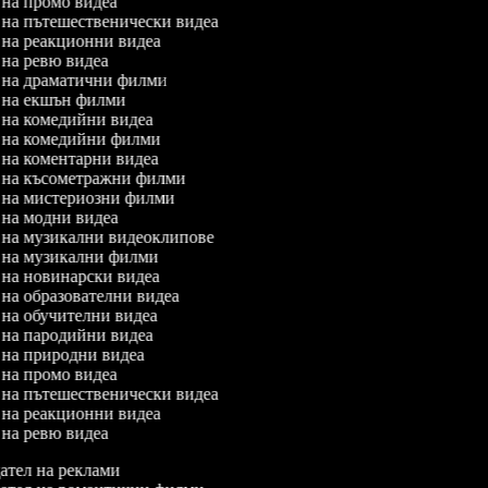
л на промо видеа
л на пътешественически видеа
л на реакционни видеа
л на ревю видеа
л на драматични филми
л на екшън филми
л на комедийни видеа
л на комедийни филми
л на коментарни видеа
л на късометражни филми
л на мистериозни филми
л на модни видеа
л на музикални видеоклипове
л на музикални филми
л на новинарски видеа
л на образователни видеа
л на обучителни видеа
л на пародийни видеа
л на природни видеа
л на промо видеа
л на пътешественически видеа
л на реакционни видеа
л на ревю видеа
тел на реклами