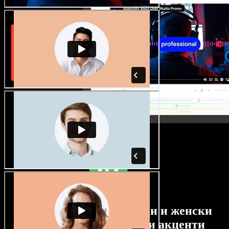
Огромен избор от мъжки и женски
гласове с най-различни акценти