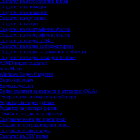
Създател на автомобилни видеа
Създател на анимации
Създател на анимации
Създател на арт видеа
Създател на аутро
Създател на биографични филми
Създател на биографични филми
Създател на видеа за Mac
Създател на видеа за бюджетиране
Създател на видеа за домашни любимци
Създател на видеа за модни haulове
ASMR видео създател
Intro Maker
Windows Видео Създател
Видео преводач
Видео редактор
Видео създател за въпроси и отговори (Q&A)
Генератор за автоматични субтитри
Редактор за видео дублаж
Редактор за уестърн филми
Семейно създаване на филми
Създаване на видео препоръки
Създаване на градинарски видеа
Създаване на фен видеа
Създател на DIY видеа