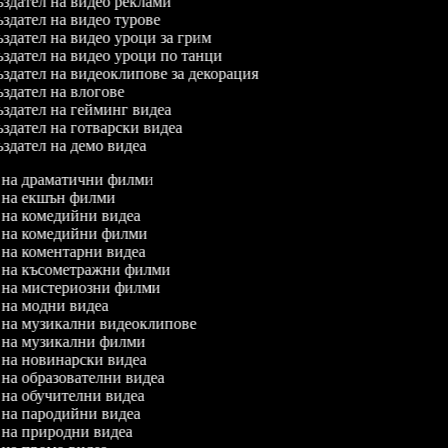
здател на видео реклами
здател на видео турове
здател на видео уроци за грим
здател на видео уроци по танци
здател на видеоклипове за декорация
здател на влогове
здател на гейминг видеа
здател на готварски видеа
здател на демо видеа
л на драматични филми
л на екшън филми
л на комедийни видеа
л на комедийни филми
л на коментарни видеа
л на късометражни филми
л на мистериозни филми
л на модни видеа
л на музикални видеоклипове
л на музикални филми
л на новинарски видеа
л на образователни видеа
л на обучителни видеа
л на пародийни видеа
л на природни видеа