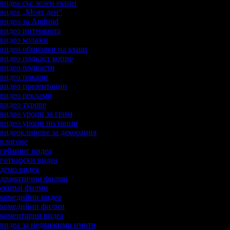
 видеа със зелен екран
а видеа „Моят ден“
 видео за Android
а видео интервюта
а видео колажи
а видео обиколки на къщи
а видео подкаст копие
а видео подкасти
а видео покани
а видео презентации
а видео реклами
а видео турове
а видео уроци за грим
а видео уроци по танци
а видеоклипове за декорация
а влогове
а гейминг видеа
а готварски видеа
а демо видеа
а драматични филми
а екшън филми
а комедийни видеа
а комедийни филми
а коментарни видеа
а видеа за недвижими имоти