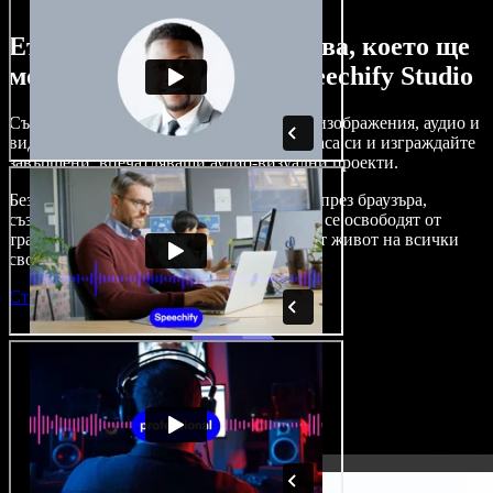
Ето само малка част от това, което ще
можете да правите със Speechify Studio
Създавайте дублажи, добавяйте стокови изображения, аудио и
видео без авторски права, клонирайте гласа си и изграждайте
завършени, впечатляващи аудио-визуални проекти.
Без крива на обучение и с достъп изцяло през браузъра,
създателите на съдържание вече могат да се освободят от
традиционните ограничения и да вдъхнат живот на всички
свои креативни идеи.
Стартирай Studio