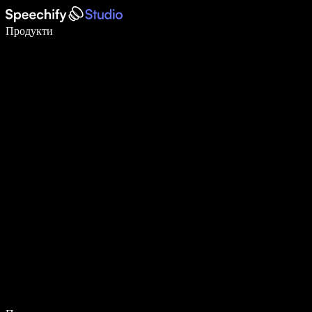
Пишете 5× по-бързо с гласово въвеждане
Продукти
Научете повече