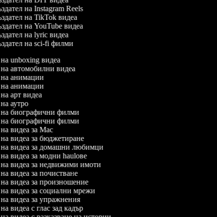
дател на Instagram Reels
здател на TikTok видеа
здател на YouTube видеа
дател на lyric видеа
дател на sci-fi филми
л на unboxing видеа
л на автомобилни видеа
л на анимации
л на анимации
л на арт видеа
л на аутро
л на биографични филми
л на биографични филми
л на видеа за Mac
л на видеа за бюджетиране
л на видеа за домашни любимци
л на видеа за модни haulове
л на видеа за недвижими имоти
л на видеа за почистване
л на видеа за произношение
л на видеа за социални мрежи
л на видеа за упражнения
 на видеа с глас зад кадър
л на видеа с разказване на истории