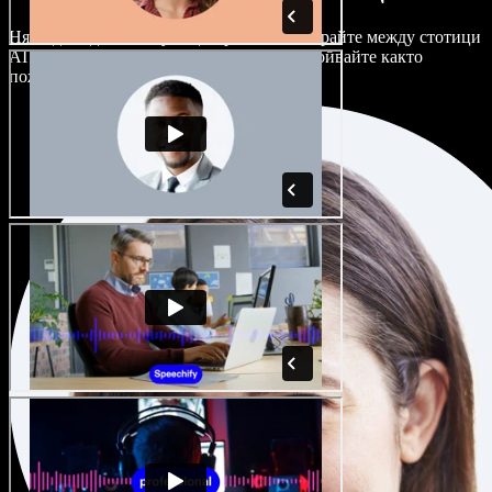
Няма два еднакво звучащи проекта. Избирайте между стотици
AI гласови актьори и акценти и ги настройвайте както
пожелаете.