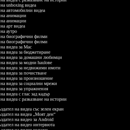
л на unboxing видеа
л на автомобилни видеа
л на анимации
л на анимации
л на арт видеа
л на аутро
л на биографични филми
л на биографични филми
л на видеа за Mac
л на видеа за бюджетиране
л на видеа за домашни любимци
л на видеа за модни haulове
л на видеа за недвижими имоти
л на видеа за почистване
л на видеа за произношение
л на видеа за социални мрежи
л на видеа за упражнения
 на видеа с глас зад кадър
л на видеа с разказване на истории
здател на видеа със зелен екран
здател на видеа „Моят ден“
здател на видео за Android
здател на видео интервюта
здател на видео колажи