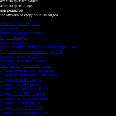
тел на фитнес видеа
тел на фото видеа
ов редактор
а музика за създаване на видеа
ASMR видео създател
Intro Maker
Windows Видео Създател
Видео преводач
Видео редактор
Видео създател за въпроси и отговори (Q&A)
Генератор за автоматични субтитри
Редактор за видео дублаж
Редактор за уестърн филми
Семейно създаване на филми
Създаване на видео препоръки
Създаване на градинарски видеа
Създаване на фен видеа
Създател на DIY видеа
Създател на Instagram Reels
Създател на TikTok видеа
Създател на YouTube видеа
Създател на lyric видеа
Създател на sci-fi филми
Създател на unboxing видеа