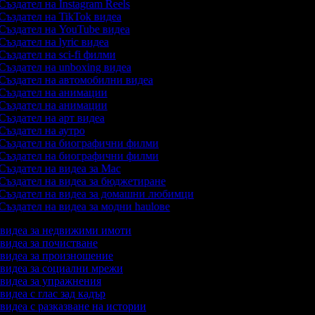
Създател на Instagram Reels
Създател на TikTok видеа
Създател на YouTube видеа
Създател на lyric видеа
Създател на sci-fi филми
Създател на unboxing видеа
Създател на автомобилни видеа
Създател на анимации
Създател на анимации
Създател на арт видеа
Създател на аутро
Създател на биографични филми
Създател на биографични филми
Създател на видеа за Mac
Създател на видеа за бюджетиране
Създател на видеа за домашни любимци
Създател на видеа за модни haulове
а видеа за недвижими имоти
а видеа за почистване
а видеа за произношение
а видеа за социални мрежи
а видеа за упражнения
 видеа с глас зад кадър
 видеа с разказване на истории