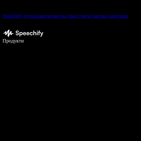
Speechify пуска въвеждане на текст чрез гласова диктовка
Пишете 5× по-бързо с гласово въвеждане
Продукти
Научете повече