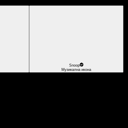
Snoop
Музикална икона