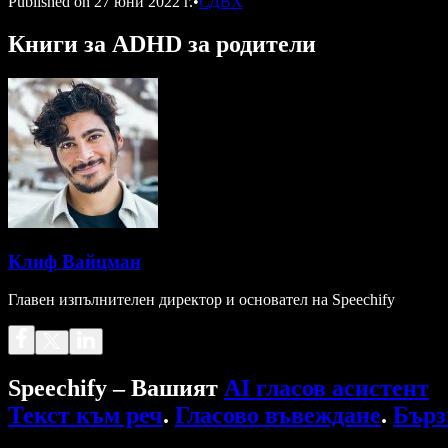
Published on
27 юни 2022 г.
•
СДВХ
Книги за ADHD за родители
Клиф Вайцман
Главен изпълнителен директор и основател на Speechify
Speechify – Вашият
AI гласов асистент
Текст към реч
.
Гласово въвеждане
.
Бърз