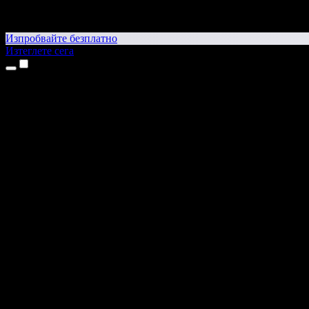
Изпробвайте безплатно
Изтеглете сега
Продукти
Текст в реч
Приложения за iPhone и iPad
Приложение за Android
Разширение за Chrome
Разширение за Edge
Уеб приложение
Приложение за Mac
Приложение за Windows