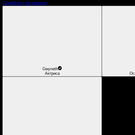
Пробвайте безплатно
Gwyneth
Актриса
Ос