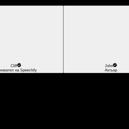
Cliff
John
новател на Speechify
Актьор