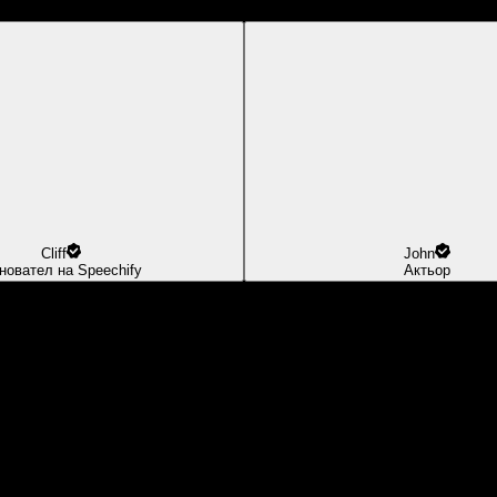
Cliff
John
новател на Speechify
Актьор