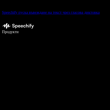
Speechify пуска въвеждане на текст чрез гласова диктовка
Пишете 5× по-бързо с гласово въвеждане
Продукти
Научете повече