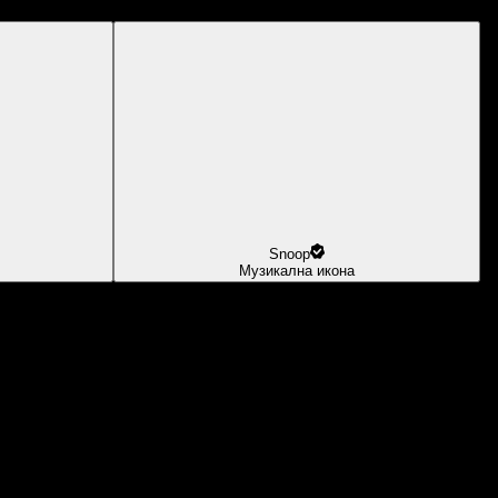
Snoop
Музикална икона