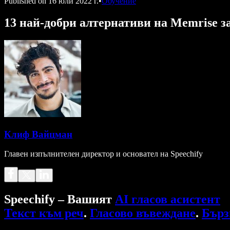
Published on
16 юли 2022 г.
•
Обучение
13 най-добри алтернативи на Memrise за
Клиф Вайцман
Главен изпълнителен директор и основател на Speechify
Speechify – Вашият
AI гласов асистент
Текст към реч
.
Гласово въвеждане
.
Бърз