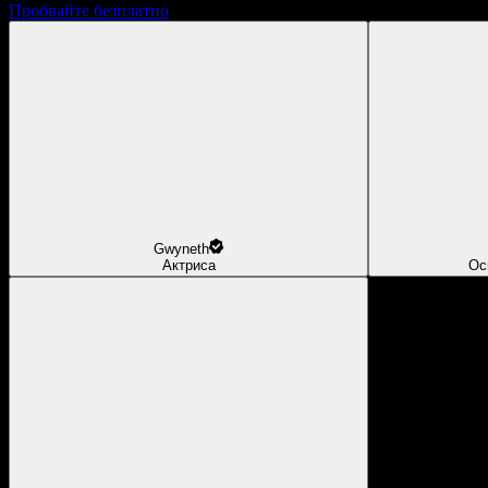
Пробвайте безплатно
Gwyneth
Актриса
Ос