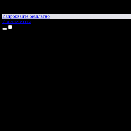
Изпробвайте безплатно
Изтеглете сега
Продукти
Текст в реч
Приложения за iPhone и iPad
Приложение за Android
Разширение за Chrome
Разширение за Edge
Уеб приложение
Приложение за Mac
Приложение за Windows