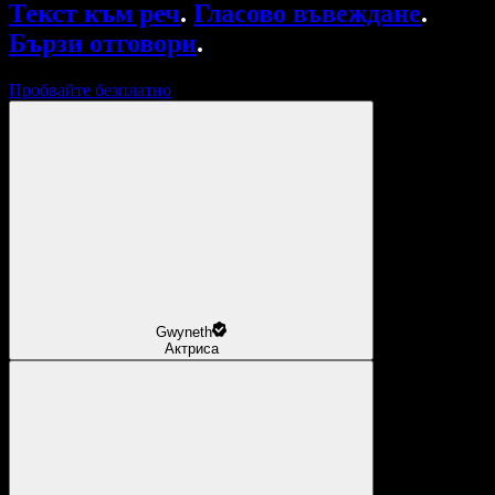
Текст към реч
.
Гласово въвеждане
.
Бързи отговори
.
Пробвайте безплатно
Gwyneth
Актриса