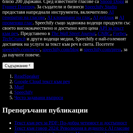
близо 200 държави. Сред известните гласове са
Snoop Dogg
и
Гуинет Полтроу
. За създатели и бизнеси
Speechify Studio
предоставя напреднали инструменти, включително
AI
генератор на гласове
,
AI клониране на глас
,
AI дублаж
и
AI
променящ глас
. Speechify също задвижва водещи продукти със
своето висококачествено и достъпно като цена
API за текст
към реч
. Представено в
The Wall Street Journal
,
CNBC
,
Forbes
,
TechCrunch
и други водещи медии, Speechify е най-големият
доставчик на услуги за текст към реч в света. Посетете
speechify.com/news
,
speechify.com/blog
и
speechify.com/press
, за
да научите повече.
Съдържание
ReadSpeaker
Google Cloud текст към реч
Murf
Speechify
Често задавани въпроси
Препоръчани публикации
Текст към реч за PDF: По-добра четимост и достъпност
Текст към говор 2024: Революция в аудиото с AI гласове