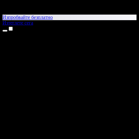
Изпробвайте безплатно
Изтеглете сега
Продукти
Текст в реч
Приложения за iPhone и iPad
Приложение за Android
Разширение за Chrome
Разширение за Edge
Уеб приложение
Приложение за Mac
Приложение за Windows