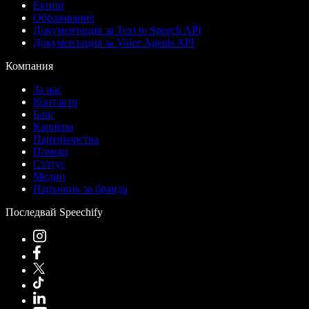
Екипи
Образование
Документация за Text to Speech API
Документация за Voice Agents API
Компания
За нас
Контакти
Блог
Кариери
Партньорства
Помощ
Статус
Медии
Наръчник за бранда
Последвай Speechify