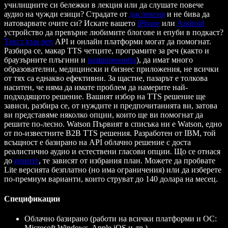
училищните си бележки в лекция или да слушате повече
аудио на чужди езици? Страдате от
дислексия
и не бива да
натоварвате очите си? Искате вашето
iPhone
или
Android
устройство да превърне любимите блогове и епуби в подкаст?
Tекст към реч
API и онлайн платформи могат да помогнат.
Разбира се, макар TTS четците, програмите за реч (както и
браузърните плъгини и
разширенията
), да имат много
образователни, медицински и бизнес приложения, не всички
от тях са еднакво ефективни. За щастие, пазарът е толкова
наситен, че няма да имате проблем да намерите най-
подходящото решение. Вашият избор на TTS решение ще
зависи, разбира се, от нуждите и предпочитанията ви, затова
ви представяме няколко опции, които ще ви помогнат да
решите по-лесно. Watson Първият в списъка ни е Watson, едно
от по-известните B2B TTS решения. Разработен от IBM, той
всъщност е базирано на API облачно решение с доста
реалистично аудио и естествени гласови опции. Що се отнася
до
цените
, те зависят от избрания план. Можете да пробвате
Lite версията безплатно (но има ограничения) или да изберете
по-премиум варианти, които струват до 140 долара на месец.
Спецификации
Облачно базирано (работи на всички платформи и ОС:
Microsoft Windows, Apple iOS и др.)