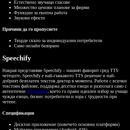
Естествено звучащи гласове
Множество ценови планове за фирми
Функции за екипна работа
Звукови ефекти
Причини да го пропуснете
Твърде скъпо за индивидуални потребители
Само онлайн базирано
Speechify
Накрая представяме Speechify – нашият фаворит сред TTS
четеците. Speechify е най-гъвкавото TTS решение и най-
добрият безплатен текстов диктор в момента. Работи с всички
текстови файлове, поддържа десетки езици и разполага само с
автентични
AI гласове
, което го прави идеален избор за учащи
чужди езици, бизнес потребители и хора с трудности при
четене.
Спецификации
Десктоп приложение (повечето основни платформи)
Мобилно приложение (Android, iOS)