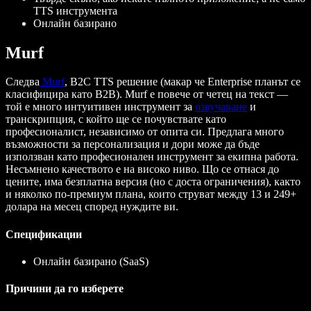
TTS инструмента
Онлайн базирано
Murf
Следва
Murf
, B2C TTS решение (макар че Enterprise планът се
класифицира като B2B). Murf е повече от четец на текст —
той е много интуитивен инструмент за
озвучаване
и
транскрипция, с който ще се почувствате като
професионалист, независимо от опита си. Предлага много
възможности за персонализация и дори може да бъде
използван като професионален инструмент за екипна работа.
Несъмнено качеството е на високо ниво. Що се отнася до
цените, има безплатна версия (но с доста ограничения), както
и няколко по-премиум плана, които струват между 13 и 249+
долара на месец според нуждите ви.
Спецификации
Онлайн базирано (SaaS)
Причини да го изберете