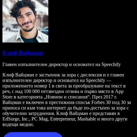
Клиф Вайцман
Главен изпълнителен директор и основател на Speechify
Клиф Вайцман е застъпник за хора с дислексия и е главен
изпълнителен директор и основател на Speechify —
приложението номер 1 в света за преобразуване на текст в
реч, с над 100 000 петзвездни отзива и първо място в App
Store в категорията „Новини и списания“. През 2017 г.
Вайцман е включен в престижния списък Forbes 30 под 30 за
приноса си към това интернет да бъде по-достъпен за хора с
обучителни затруднения. Клиф Вайцман е представян в
EdSurge, Inc., PC Mag, Entrepreneur, Mashable и много други
водещи медии.