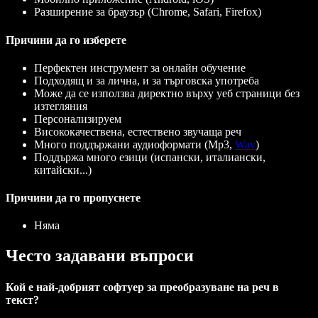
Разширение за браузър (Chrome, Safari, Firefox)
Причини да го изберете
Перфектен инструмент за онлайн обучение
Подходящ и за лична, и за търговска употреба
Може да се използва директно върху уеб страници без
изтегляния
Персонализируем
Висококачествена, естествено звучаща реч
Много поддържани аудиоформати (Mp3,
Wav
)
Поддържа много езици (испански, италиански,
китайски...)
Причини да го пропуснете
Няма
Често задавани въпроси
Кой е най-добрият софтуер за преобразуване на реч в
текст?