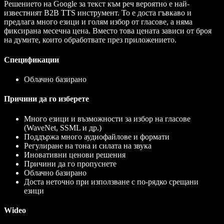
Решението на Google за текст към реч вероятно е най-
известният B2B TTS инструмент. То е доста гъвкаво и
предлага много езици и голям избор от гласове, а няма
фиксирана месечна цена. Вместо това цената зависи от броя
на думите, които обработвате през приложението.
Спецификации
Облачно базирано
Причини да го изберете
Много езици и възможности за избор на гласове
(WaveNet, SSML и др.)
Поддържа много аудиофайлове и формати
Регулиране на тона и силата на звука
Иновативни ценови решения
Причини да го пропуснете
Облачно базирано
Доста неточно при използване с по-рядко срещани
езици
Wideo