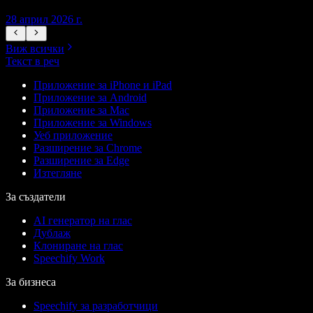
28 април 2026 г.
1
Виж всички
Текст в реч
Приложение за iPhone и iPad
Приложение за Android
Приложение за Mac
Приложение за Windows
Уеб приложение
Разширение за Chrome
Разширение за Edge
Изтегляне
За създатели
AI генератор на глас
Дублаж
Клониране на глас
Speechify Work
За бизнеса
Speechify за разработчици