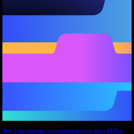
Топ 5 компании за гласови агенти през 2026 г.