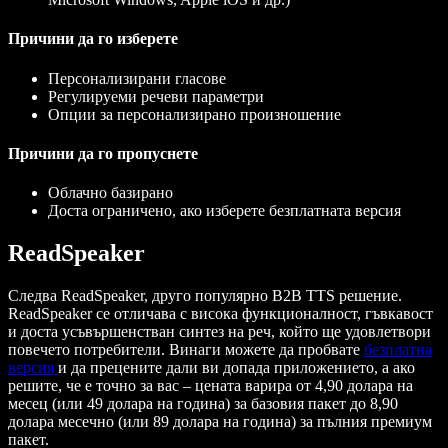
Причини да го изберете
Персонализирани гласове
Регулируеми речеви параметри
Опции за персонализирано произношение
Причини да го пропуснете
Облачно базирано
Доста ограничено, ако изберете безплатната версия
ReadSpeaker
Следва ReadSpeaker, друго популярно B2B TTS решение.
ReadSpeaker се отличава с висока функционалност, гъвкавост
и доста усъвършенстван синтез на реч, който ще удовлетвори
повечето потребители. Винаги можете да пробвате
безплатна
версия
и да прецените дали ви допада приложението, а ако
решите, че е точно за вас – цената варира от 4,90 долара на
месец (или 49 долара на година) за базовия пакет до 8,90
долара месечно (или 89 долара на година) за пълния премиум
пакет.