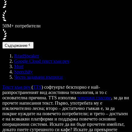
50M+ потребители
Съдържание
ReadSpeaker
Google Cloud текст към реч
Murf
Speechify
Често задавани въпроси
Текст към реч
(
TTS
) софтуерът безспорно е най-
разпространеният вид асистивна технология, и то с
основателна причина. TTS използва
човешки гласове
, за да ви
прочете написания текст. Първо, употребата му е
изключително лесна; второ – достатъчно гъвкав е, за да
покрие нуждите на повечето потребители; и трето – достъпен
е на всякакви платформи и поддържа повечето основни
операционни системи. Искате да ви бъде прочетен имейлът,
докато пиете сутрешното си кафе? Искате да превърнете