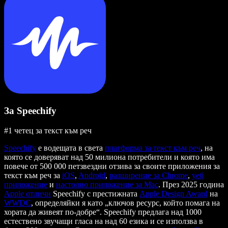
За Speechify
#1 четец за текст към реч
Speechify
е водещата в света
платформа за текст към реч
, на
която се доверяват над 50 милиона потребители и която има
повече от 500 000 петзвездни отзива за своите приложения за
текст към реч за
iOS
,
Android
,
разширение за Chrome
,
уеб
приложение
и
настолно приложение за Mac
. През 2025 година
Apple отличи
Speechify с престижната
Apple Design Award
на
WWDC
, определяйки я като „ключов ресурс, който помага на
хората да живеят по-добре“. Speechify предлага над 1000
естествено звучащи гласа на над 60 езика и се използва в