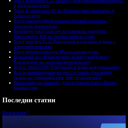
Текст към говор с 2x скорост: Максимална ефективност
в дигиталната ера
Текст в говор през 80-те: Пътешествие през звука и
технологиите
Текст към реч 100 безплатно: Открий силата на
гласовите технологии
Безплатен текст към реч за търговска употреба:
Използвайте ИИ за гласови записи и още
Текст към реч 15.ai: Революция в гласовия дублаж с
изкуствен интелект
Текст към реч обяснен: Пълно ръководство
Безплатна ли е технологията за текст към говор?
Разглеждане на света на синтеза на реч
Text to Speech 119: Революция в аудио комуникацията
Код за преобразуване на текст в говор: Отключете
силата на говоримия език чрез технологията
Изследване на света на „Text to Speech Zack“: Пълно
ръководство
Последни статии
Виж всички