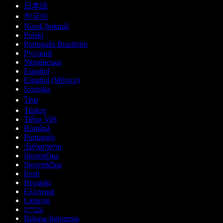
日本語
한국어
Norsk bokmål
Polski
Português Brasileiro
Русский
Українська
Español
Español (México)
Svenska
ไทย
Türkçe
Tiếng Việt
Română
Português
ქართული
Slovenčina
Slovenščina
Eesti
Hrvatski
Ελληνικά
Lietuvių
עברית
Bahasa Indonesia