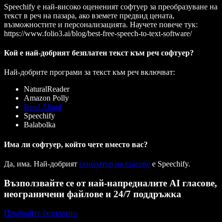
Speechify е най-високо оцененият софтуер за преобразуване на
текст в реч на пазара, ако вземете предвид цената,
възможностите и персонализацията. Научете повече тук:
https://www.folio3.ai/blog/best-free-speech-to-text-software/
Кой е най-добрият безплатен текст към реч софтуер?
Най-добрите програми за текст към реч включват:
NaturalReader
Amazon Polly
Read Aloud
Speechify
Balabolka
Има ли софтуер, който чете вместо вас?
Да, има. Най-добрият
генератор на гласове
е Speechify.
Възползвайте се от най-напредналите AI гласове,
неограничени файлове и 24/7 поддръжка
Пробвайте безплатно