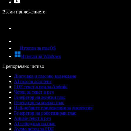
Вземи приложението
Изтегли за macOS
Изтегли за Windows
Препоръчано четиво
Диктовка и гласово въвеждане
AI гласов асистент
PDF текст в реч за Android
Четец за текст в реч
Генератор на женски глас
Генератор на мъжки глас
Най-добрите приложения за дислексия
Генератор на роботизиран глас
Аниме текст в реч
AI чейнджър на глас
Аудио четец за PDF