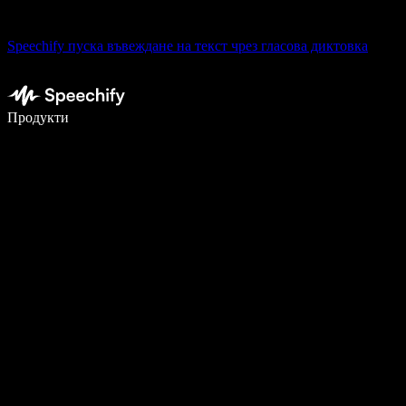
Speechify пуска въвеждане на текст чрез гласова диктовка
Пишете 5× по-бързо с гласово въвеждане
Продукти
Научете повече