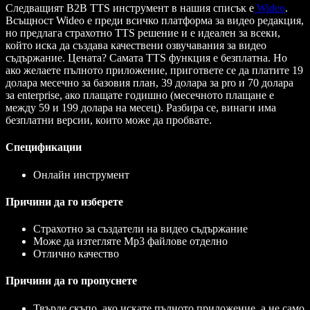
Следващият B2B TTS инструмент в нашия списък е
Wideo
.
Всъщност Wideo е преди всичко платформа за видео редакция,
но предлага страхотно TTS решение и е идеален за всеки,
който иска да създава качествени озвучавания за видео
съдържание. Цената? Самата TTS функция е безплатна. Но
ако желаете пълното приложение, пригответe се да платите 19
долара месечно за базовия план, 39 долара за pro и 70 долара
за enterprise, ако плащате годишно (месечното плащане е
между 59 и 199 долара на месец). Разбира се, винаги има
безплатни версии, които може да пробвате.
Спецификации
Онлайн инструмент
Причини да го изберете
Страхотно за създатели на видео съдържание
Може да изтегляте Mp3 файлове отделно
Отлично качество
Причини да го пропуснете
Твърде скъпо, ако искате пълното приложение, а не само