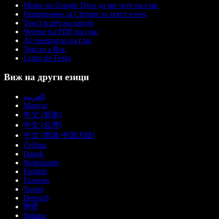
Може ли Google Docs да ми чете на глас
Разширение за Chrome за текст в реч
Текст в реч на хинди
Четене на PDF на глас
AI генератор на глас
Тексто а Вос
Leitor de Texto
Виж на други езици
العربية
Magyar
中文 (简体)
中文 (台灣)
中文 (简体 中国大陆)
Čeština
Dansk
Nederlands
English
Français
Suomi
Deutsch
हिन्दी
Italiano