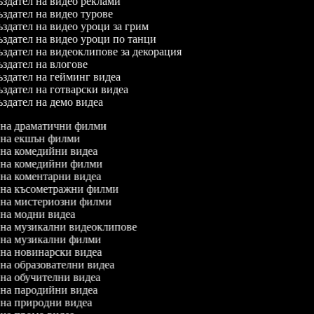
здател на видео реклами
здател на видео турове
здател на видео уроци за грим
здател на видео уроци по танци
здател на видеоклипове за декорация
здател на влогове
здател на гейминг видеа
здател на готварски видеа
здател на демо видеа
л на драматични филми
л на екшън филми
л на комедийни видеа
л на комедийни филми
л на коментарни видеа
л на късометражни филми
л на мистериозни филми
л на модни видеа
л на музикални видеоклипове
л на музикални филми
л на новинарски видеа
л на образователни видеа
л на обучителни видеа
л на пародийни видеа
л на природни видеа