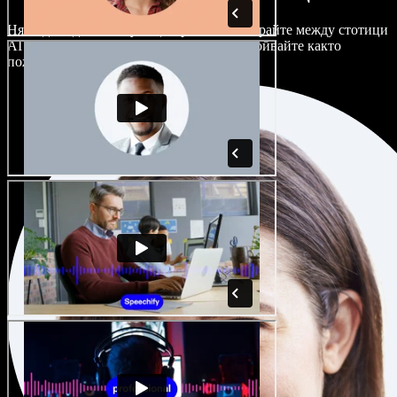
Няма два еднакво звучащи проекта. Избирайте между стотици
AI гласови актьори и акценти и ги настройвайте както
пожелаете.