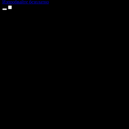
Изпробвайте безплатно
Продукти
Текст в реч
Приложения за iPhone и iPad
Приложение за Android
Разширение за Chrome
Разширение за Edge
Уеб приложение
Приложение за Mac
Приложение за Windows
AI генератор на глас
Гласов запис
Дублаж