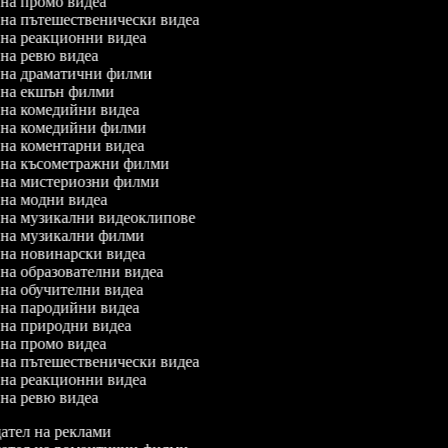
л на промо видеа
л на пътешественически видеа
л на реакционни видеа
л на ревю видеа
л на драматични филми
л на екшън филми
л на комедийни видеа
л на комедийни филми
л на коментарни видеа
л на късометражни филми
л на мистериозни филми
л на модни видеа
л на музикални видеоклипове
л на музикални филми
л на новинарски видеа
л на образователни видеа
л на обучителни видеа
л на пародийни видеа
л на природни видеа
л на промо видеа
л на пътешественически видеа
л на реакционни видеа
л на ревю видеа
ател на реклами