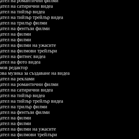
ател на романтични филми
тел на сатирични видеа
тел на тийзър видеа
тел на тийзър трейлър видеа
ател на трилър филми
ател на фентъзи филми
ател на филми
ател на филми
ател на филми на ужасите
ател на филмови трейлъри
тел на фитнес видеа
тел на фото видеа
ов редактор
а музика за създаване на видеа
ател на реклами
ател на романтични филми
тел на сатирични видеа
тел на тийзър видеа
тел на тийзър трейлър видеа
ател на трилър филми
ател на фентъзи филми
ател на филми
ател на филми
ател на филми на ужасите
ател на филмови трейлъри