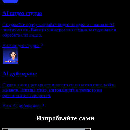
AI видео студио
Създавайте и редактирайте видео от нулата с нашите AI
инструменти. Вашето универсално студио за създаване и
обработка на видео.
Виж видео студио
AI дублиране
С един клик превърнете видеото си на всеки език, който
желаете. Запазва гласа, интонацията и темпото на
оригиналния говорител.
Виж AI дублиране
Изпробвайте сами