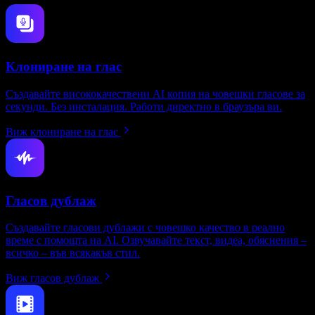
Клониране на глас
Създавайте висококачествени AI копия на човешки гласове за
секунди. Без инсталация. Работи директно в браузъра ви.
Виж клониране на глас
Гласов дублаж
Създавайте гласови дублажи с човешко качество в реално
време с помощта на AI. Озвучавайте текст, видеа, обяснения –
всичко – във всякакъв стил.
Виж гласов дублаж