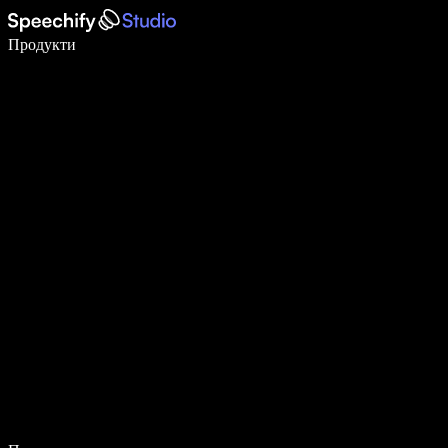
Пишете 5× по-бързо с гласово въвеждане
Продукти
Научете повече