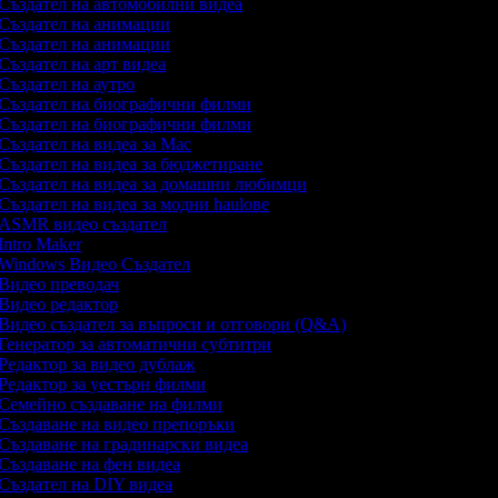
Създател на автомобилни видеа
Създател на анимации
Създател на анимации
Създател на арт видеа
Създател на аутро
Създател на биографични филми
Създател на биографични филми
Създател на видеа за Mac
Създател на видеа за бюджетиране
Създател на видеа за домашни любимци
Създател на видеа за модни haulове
ASMR видео създател
Intro Maker
Windows Видео Създател
Видео преводач
Видео редактор
Видео създател за въпроси и отговори (Q&A)
Генератор за автоматични субтитри
Редактор за видео дублаж
Редактор за уестърн филми
Семейно създаване на филми
Създаване на видео препоръки
Създаване на градинарски видеа
Създаване на фен видеа
Създател на DIY видеа