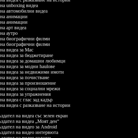
л на unboxing видеа
л на автомобилни видеа
л на анимации
л на анимации
 на арт видеа
 на аутро
л на биографични филми
л на биографични филми
л на видеа за Mac
л на видеа за бюджетиране
л на видеа за домашни любимци
 на видеа за модни haulове
л на видеа за недвижими имоти
л на видеа за почистване
л на видеа за произношение
л на видеа за социални мрежи
л на видеа за упражнения
 на видеа с глас зад кадър
 на видеа с разказване на истории
здател на видеа със зелен екран
здател на видеа „Моят ден“
здател на видео за Android
здател на видео интервюта
здател на видео колажи