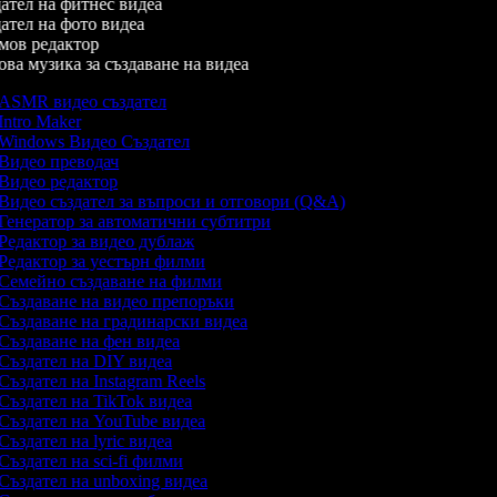
тел на фитнес видеа
тел на фото видеа
ов редактор
а музика за създаване на видеа
ASMR видео създател
Intro Maker
Windows Видео Създател
Видео преводач
Видео редактор
Видео създател за въпроси и отговори (Q&A)
Генератор за автоматични субтитри
Редактор за видео дублаж
Редактор за уестърн филми
Семейно създаване на филми
Създаване на видео препоръки
Създаване на градинарски видеа
Създаване на фен видеа
Създател на DIY видеа
Създател на Instagram Reels
Създател на TikTok видеа
Създател на YouTube видеа
Създател на lyric видеа
Създател на sci-fi филми
Създател на unboxing видеа