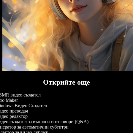
Открийте още
MR видео създател
tro Maker
ndows Видео Създател
део преводач
део редактор
део създател за въпроси и отговори (Q&A)
нератор за автоматични субтитри
дактор за видео дублаж