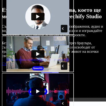
Ето само малка част от това, което ще
можете да правите със Speechify Studio
Създавайте дублажи, добавяйте стокови изображения, аудио и
видео без авторски права, клонирайте гласа си и изграждайте
завършени, впечатляващи аудио-визуални проекти.
Без крива на обучение и с достъп изцяло през браузъра,
създателите на съдържание вече могат да се освободят от
традиционните ограничения и да вдъхнат живот на всички
свои креативни идеи.
Стартирай Studio