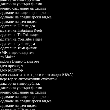
дактор за уестърн филми
мейно създаване на филми
здаване на видео препоръки
здаване на градинарски видеа
здаване на фен видеа
здател на DIY видеа
здател на Instagram Reels
здател на TikTok видеа
здател на YouTube видеа
здател на lyric видеа
здател на sci-fi филми
MR видео създател
tro Maker
ndows Видео Създател
део преводач
део редактор
део създател за въпроси и отговори (Q&A)
нератор за автоматични субтитри
дактор за видео дублаж
дактор за уестърн филми
мейно създаване на филми
здаване на видео препоръки
здаване на градинарски видеа
здаване на фен видеа
здател на DIY видеа