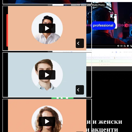
Огромен избор от мъжки и женски
гласове с най-различни акценти