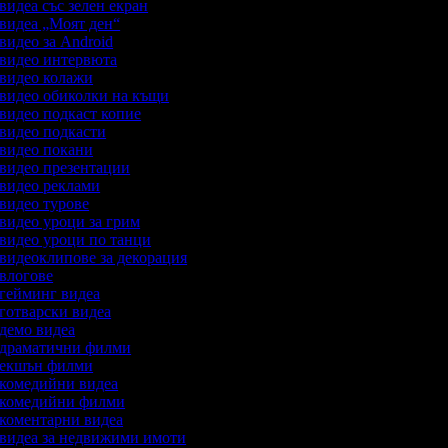
 видеа със зелен екран
а видеа „Моят ден“
 видео за Android
а видео интервюта
а видео колажи
а видео обиколки на къщи
 видео подкаст копие
а видео подкасти
а видео покани
а видео презентации
а видео реклами
 видео турове
 видео уроци за грим
а видео уроци по танци
а видеоклипове за декорация
а влогове
а гейминг видеа
 готварски видеа
а демо видеа
а драматични филми
а екшън филми
а комедийни видеа
а комедийни филми
а коментарни видеа
а видеа за недвижими имоти