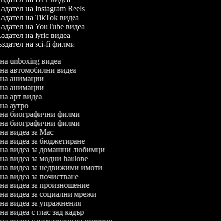
здател на Instagram Reels
здател на TikTok видеа
здател на YouTube видеа
здател на lyric видеа
здател на sci-fi филми
л на unboxing видеа
л на автомобилни видеа
л на анимации
л на анимации
 на арт видеа
 на аутро
л на биографични филми
л на биографични филми
л на видеа за Mac
л на видеа за бюджетиране
л на видеа за домашни любимци
 на видеа за модни haulове
л на видеа за недвижими имоти
л на видеа за почистване
л на видеа за произношение
л на видеа за социални мрежи
л на видеа за упражнения
 на видеа с глас зад кадър
 на видеа с разказване на истории