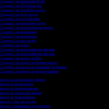
Създател на Instagram Reels
Създател на TikTok видеа
Създател на YouTube видеа
Създател на lyric видеа
Създател на sci-fi филми
Създател на unboxing видеа
Създател на автомобилни видеа
Създател на анимации
Създател на анимации
Създател на арт видеа
Създател на аутро
Създател на биографични филми
Създател на биографични филми
Създател на видеа за Mac
Създател на видеа за бюджетиране
Създател на видеа за домашни любимци
Създател на видеа за модни haulове
а видеа за недвижими имоти
 видеа за почистване
а видеа за произношение
а видеа за социални мрежи
а видеа за упражнения
 видеа с глас зад кадър
 видеа с разказване на истории