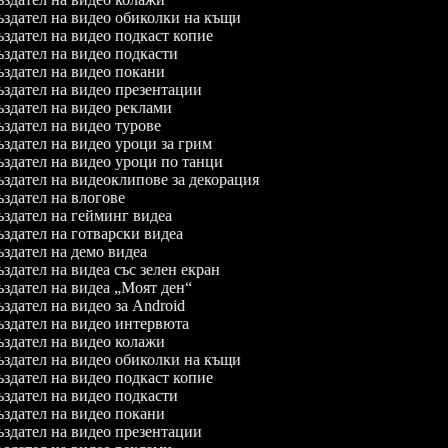
здател на видео обиколки на къщи
здател на видео подкаст копие
здател на видео подкасти
здател на видео покани
здател на видео презентации
здател на видео реклами
здател на видео турове
здател на видео уроци за грим
здател на видео уроци по танци
здател на видеоклипове за декорация
здател на влогове
здател на гейминг видеа
здател на готварски видеа
здател на демо видеа
здател на видеа със зелен екран
здател на видеа „Моят ден“
здател на видео за Android
здател на видео интервюта
здател на видео колажи
здател на видео обиколки на къщи
здател на видео подкаст копие
здател на видео подкасти
здател на видео покани
здател на видео презентации