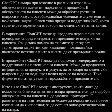
ChatGPT намира приложение в различни отрасли –
обслужване на клиенти, маркетинг и продажби. В
обслужването на клиенти може да обработва рутинни
въпроси и казуси, освобождавайки човешките служители за
по-сложни задачи. Освен това предлага поддръжка 24/7, което
гарантира навременни отговори на клиентските запитвания.
В маркетинга ChatGPT може да предлага персонализирани
препоръки според интересите и предишните покупки на
клиента. Също така помага на фирмите да създават
таргетирани маркетингови кампании, повишавайки
шансовете потенциалните клиенти да се превърнат в реални.
В продажбите ChatGPT може да подпомага генерирането и
поддръжката на потенциални клиенти. Може да предоставя
информация за продукти и услуги, да отговаря на клиентски
въпроси и да ги води през целия процес на покупка. Така
фирмите могат да увеличат продажбите и приходите си.
Като цяло ChatGPT е мощен инструмент, който може да
помогне на бизнеса да автоматизира процесите си, да подобри
обслужването на клиенти и да увеличи приходите. С
развитието на тази технология можем да очакваме все повече
компании да я използват, за да останат конкурентоспособни
на пазара.