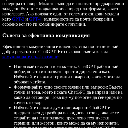
генерира отговор. Можете също да използвате предварително
зададени бутони с подканвания според платформата, която
използвате. Ако ползвате един от големите езикови модели
като
GPT-3
и
GPT-4
, възможностите са почти безкрайни,
особено когато ги комбинирате с плъгини.
Съвети за ефективна комуникация
Ефективната комуникация е ключова, за да постигнете най-
добри резултати с ChatGPT. Ето няколко съвета как да
комуникирате по-ефективно
:
Използвайте ясен и кратък език: ChatGPT работи най-
добре, когато използвате прост и директен изказ.
Избягвайте сложни термини и жаргон, които могат да
объркат чатбота.
Формулирайте ясно своите заявки или въпроси: Бъдете
точни за това, което искате ChatGPT да направи или на
какво да отговори. Това ще му помогне да генерира по-
точен отговор.
Избягвайте сложни думи или жаргон: ChatGPT е
предназначен да разбира всекидневен език, така че се
старайте да не използвате прекалено технически
термини или жаргон, които може да са му непознати.