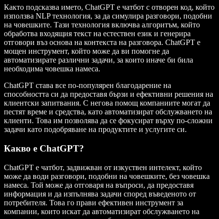
Както подсказва името, ChatGPT е чатбот с отворен код, който
използва NLP технология, за да симулира разговори, подобни
на човешките. Тази технология включва алгоритъм, който
обработва входящия текст на естествен език и генерира
отговори въз основа на контекста на разговора. ChatGPT е
мощен инструмент, който може да ви помогне да
автоматизирате различни задачи, за които иначе би била
необходима човешка намеса.
ChatGPT става все по-популярен благодарение на
способността си да предоставя бързи и ефективни решения на
клиентски запитвания. С негова помощ компаниите могат да
пестят време и средства, като автоматизират обслужването на
клиенти. Това им позволява да се фокусират върху по-сложни
задачи като подобряване на продуктите и услугите си.
Какво е ChatGPT?
ChatGPT е чатбот, задвижван от изкуствен интелект, който
може да води разговори, подобни на човешките, без човешка
намеса. Той може да отговаря на въпроси, да предоставя
информация и да изпълнява задачи според въведеното от
потребителя. Това го прави ефективен инструмент за
компании, които искат да автоматизират обслужването на