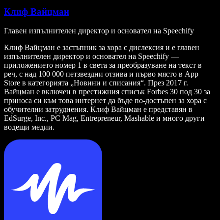
Клиф Вайцман
Главен изпълнителен директор и основател на Speechify
Клиф Вайцман е застъпник за хора с дислексия и е главен
изпълнителен директор и основател на Speechify —
приложението номер 1 в света за преобразуване на текст в
реч, с над 100 000 петзвездни отзива и първо място в App
Store в категорията „Новини и списания“. През 2017 г.
Вайцман е включен в престижния списък Forbes 30 под 30 за
приноса си към това интернет да бъде по-достъпен за хора с
обучителни затруднения. Клиф Вайцман е представян в
EdSurge, Inc., PC Mag, Entrepreneur, Mashable и много други
водещи медии.