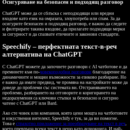
Осигуряване на безопасен и подходящ разговор
ChatGPT може да се сблъска с неподходящи или вредни
входове като език на омразата, злоупотреба или спам. За да
осигурите безопасен и подходящ разговор, е важно да следите
и филтрирате такива входове, да прилагате подходящи мерки
за сигурност и да спазвате етичните и законови стандарти.
Speechify – перфектната текст-в-реч
алтернатива на ChatGPT
С ChatGPT можете да започнете разговори с AI чатботове и да
преминете към по-
човекоподобни разговори
благодарение на
динамичните и мощни възможности за езиково разбиране. Но
е важно да имате предвид, че промяна на настройките може да
доведе до проблеми със системата ви. Отстраняването на
проблеми, разбирането на отговорите и коригирането на
недоразумения са ключови стъпки за безопасно и сигурно
чатене с ChatGPT или Bard.
Ако сте човек или компания, която цени мощта на чатботовете
и изкуствения интелект, Speechify е тук, за да ви помогне.
Това е
страхотно приложение за преобразуване на текст в реч
,
което превръща всеки текст в нещо като аудиокнига. И най-