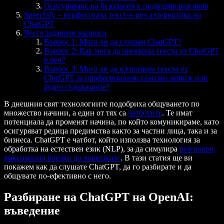
Осигуряване на безопасен и подходящ разговор
Speechify – перфектната текст-в-реч алтернатива на
ChatGPT
Често задавани въпроси
Въпрос 1: Мога ли да слушам ChatGPT?
Въпрос 2: Как мога да превърна текста от ChatGPT
в реч?
Въпрос 3: Мога ли да използвам текста от
ChatGPT за професионални гласови записи или
аудио съдържание?
В днешния свят технологиите подобриха общуването по
множество начини, а един от тях са
чатботите
. Те имат
потенциала да променят начина, по който комуникираме, като
осигуряват редица предимства както за частни лица, така и за
бизнеса. ChatGPT е чатбот, който използва технология за
обработка на естествен език (NLP), за да симулира
разговори,
максимално близки до човешките
. В тази статия ще ви
покажем как да слушате ChatGPT, да го разбирате и да
общувате по-ефективно с него.
Разбиране на ChatGPT на OpenAI:
въведение