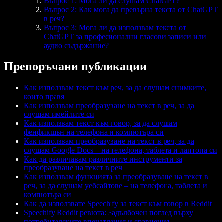
Въпрос 1: Мога ли да слушам ChatGPT?
Въпрос 2: Как мога да превърна текста от ChatGPT
в реч?
Въпрос 3: Мога ли да използвам текста от
ChatGPT за професионални гласови записи или
аудио съдържание?
Препоръчани публикации
Как използвам текст към реч, за да слушам снимките,
които правя
Как използвам преобразуване на текст в реч, за да
слушам имейлите си
Как използвам текст към говор, за да слушам
фенфикшън на телефона и компютъра си
Как използвам преобразуване на текст в реч, за да
слушам Google Docs – на телефона, таблета и лаптопа си
Как да различавам различните инструменти за
преобразуване на текст в реч
Как използвам функцията за преобразуване на текст в
реч, за да слушам уебсайтове – на телефона, таблета и
компютъра си
Как да използвате Speechify за текст към говор в Reddit
Speechify Reddit ревюта: Задълбочен поглед върху
потребителските впечатления и сравнения