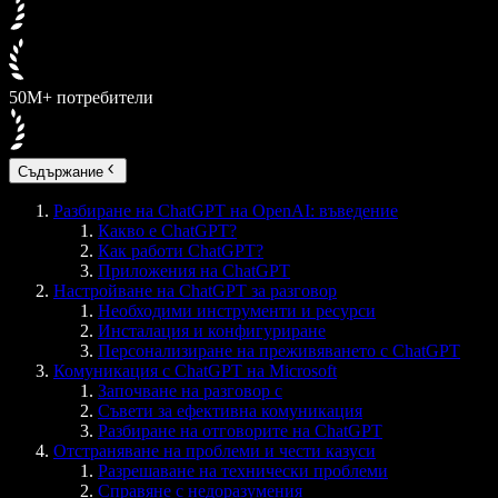
50M+ потребители
Съдържание
Разбиране на ChatGPT на OpenAI: въведение
Какво е ChatGPT?
Как работи ChatGPT?
Приложения на ChatGPT
Настройване на ChatGPT за разговор
Необходими инструменти и ресурси
Инсталация и конфигуриране
Персонализиране на преживяването с ChatGPT
Комуникация с ChatGPT на Microsoft
Започване на разговор с
Съвети за ефективна комуникация
Разбиране на отговорите на ChatGPT
Отстраняване на проблеми и чести казуси
Разрешаване на технически проблеми
Справяне с недоразумения