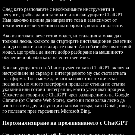
След като разполагате с необходимите инструменти и
ресурси, трябва да инсталирате и конфигурирате ChatGPT.
Има няколко начина да направите това в зависимост от
техническите ви умения и платформата, която използвате.
Ако използвате вече готов модел, инсталацията може да е
толкова лесна, колкото да стартирате инсталационен съветник
или да свалите и инсталирате пакет. Ако обаче обучавате свой
модел, ще трябва да имате добро разбиране на машинното
обучение и обработката на естествен език.
Конфигурирането на AI инструменти като ChatGPT включва
настройване на сървър и интегрирането му със съответната
платформа. Това може да изисква известни технически
познания, но много платформи предлагат стъпка по стъпка
указания или готови интеграции, които улесняват процеса.
Можете да говорите с ChatGPT чрез разширението на Google
Chrome (от Chrome Web Store), което ви позволява лесно да
използвате и други функции на компютъра, като Gmail, или да
го ползвате през търсачката Microsoft Bing.
Персонализиране на преживяването с ChatGPT
След като настроите ChatGPT, можете да персонализирате