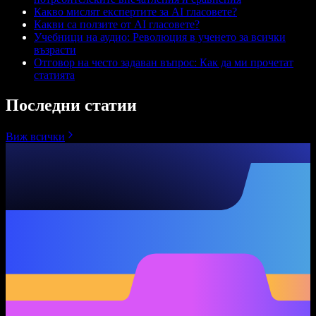
Какво мислят експертите за AI гласовете?
Какви са ползите от AI гласовете?
Учебници на аудио: Революция в ученето за всички
възрасти
Отговор на често задаван въпрос: Как да ми прочетат
статията
Последни статии
Виж всички