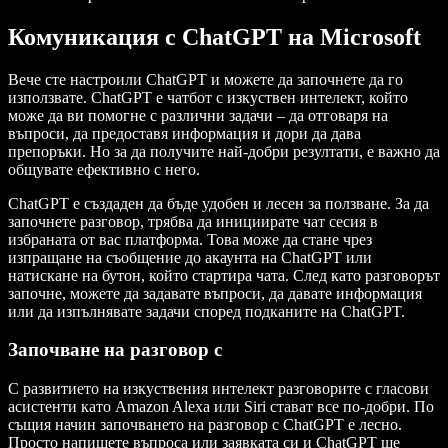
Комуникация с ChatGPT на Microsoft
Вече сте настроили ChatGPT и можете да започнете да го
използвате. ChatGPT е чатбот с изкуствен интелект, който
може да ви помогне с различни задачи – да отговаря на
въпроси, да предоставя информация и дори да дава
препоръки. Но за да получите най-добри резултати, е важно да
общувате ефективно с него.
ChatGPT е създаден да бъде удобен и лесен за ползване. За да
започнете разговор, трябва да инициирате чат сесия в
избраната от вас платформа. Това може да стане чрез
изпращане на съобщение до акаунта на ChatGPT или
натискане на бутон, който стартира чата. След като разговорът
започне, можете да задавате въпроси, да давате информация
или да изпълнявате задачи според подканите на ChatGPT.
Започване на разговор с
С развитието на изкуствения интелект разговорите с гласови
асистенти като Amazon Alexa или Siri стават все по-добри. По
същия начин започването на разговор с ChatGPT е лесно.
Просто напишете въпроса или заявката си и ChatGPT ще