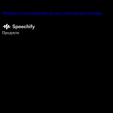
Speechify пуска въвеждане на текст чрез гласова диктовка
Пишете 5× по-бързо с гласово въвеждане
Продукти
Научете повече