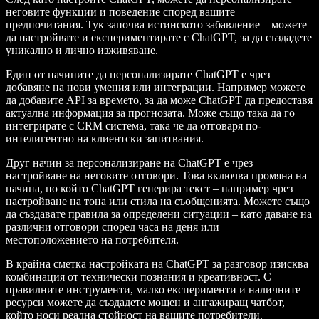
неговите функции и поведение според вашите
предпочитания. Тук започва истинското забавление – можете
да настройвате и експериментирате с ChatGPT, за да създадете
уникално и лично изживяване.
Един от начините да персонализирате ChatGPT е чрез
добавяне на нови умения или интеграции. Например можете
да добавите API за времето, за да може ChatGPT да предоставя
актуална информация за прогнозата. Може също така да го
интегрирате с CRM система, така че да отговаря по-
интелигентно на клиентски запитвания.
Друг начин за персонализиране на ChatGPT е чрез
настройване на неговите отговори. Това включва промяна на
начина, по който ChatGPT генерира текст – например чрез
настройване на тона или стила на съобщенията. Можете също
да създавате правила за определени ситуации – като даване на
различни отговори според часа на деня или
местоположението на потребителя.
В крайна сметка настройката на ChatGPT за разговор изисква
комбинация от технически познания и креативност. С
правилните инструменти, малко експерименти и наличните
ресурси можете да създадете мощен и ангажиращ чатбот,
който носи реална стойност на вашите потребители.