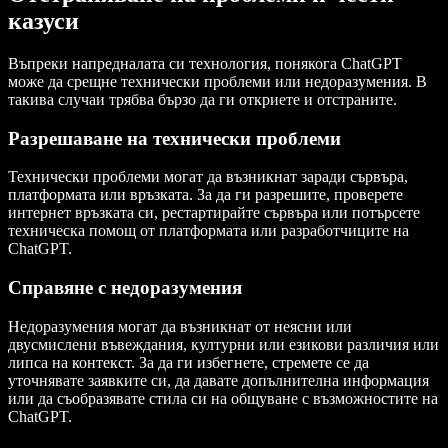
казуси
Въпреки напредналата си технология, понякога ChatGPT
може да срещне технически проблеми или недоразумения. В
такива случаи трябва бързо да ги откриете и отстраните.
Разрешаване на технически проблеми
Технически проблеми могат да възникнат заради сървъра,
платформата или връзката. За да ги разрешите, проверете
интернет връзката си, рестартирайте сървъра или потърсете
техническа помощ от платформата или разработчиците на
ChatGPT.
Справяне с недоразумения
Недоразумения могат да възникнат от неясни или
двусмислени въвеждания, културни или езикови различия или
липса на контекст. За да ги избегнете, стремете се да
уточнявате заявките си, да давате допълнителна информация
или да съобразявате стила си на общуване с възможностите на
ChatGPT.