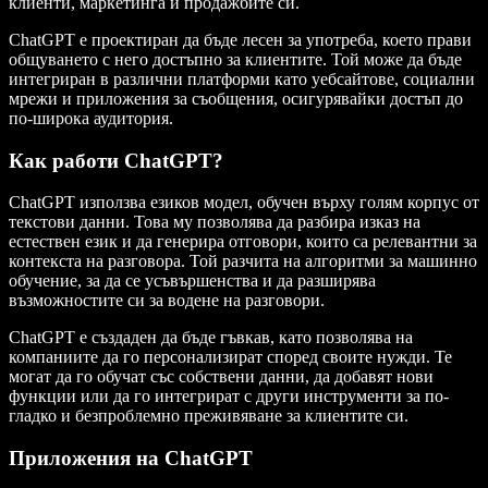
клиенти, маркетинга и продажбите си.
ChatGPT е проектиран да бъде лесен за употреба, което прави
общуването с него достъпно за клиентите. Той може да бъде
интегриран в различни платформи като уебсайтове, социални
мрежи и приложения за съобщения, осигурявайки достъп до
по-широка аудитория.
Как работи ChatGPT?
ChatGPT използва езиков модел, обучен върху голям корпус от
текстови данни. Това му позволява да разбира изказ на
естествен език и да генерира отговори, които са релевантни за
контекста на разговора. Той разчита на алгоритми за машинно
обучение, за да се усъвършенства и да разширява
възможностите си за водене на разговори.
ChatGPT е създаден да бъде гъвкав, като позволява на
компаниите да го персонализират според своите нужди. Те
могат да го обучат със собствени данни, да добавят нови
функции или да го интегрират с други инструменти за по-
гладко и безпроблемно преживяване за клиентите си.
Приложения на ChatGPT