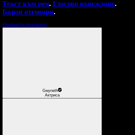
Текст към реч
.
Гласово въвеждане
.
Бързи отговори
.
Пробвайте безплатно
Gwyneth
Актриса