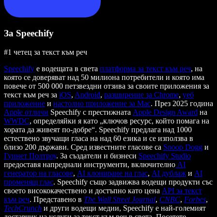
За Speechify
#1 четец за текст към реч
Speechify
е водещата в света
платформа за текст към реч
, на
която се доверяват над 50 милиона потребители и която има
повече от 500 000 петзвездни отзива за своите приложения за
текст към реч за
iOS
,
Android
,
разширение за Chrome
,
уеб
приложение
и
настолно приложение за Mac
. През 2025 година
Apple отличи
Speechify с престижната
Apple Design Award
на
WWDC
, определяйки я като „ключов ресурс, който помага на
хората да живеят по-добре“. Speechify предлага над 1000
естествено звучащи гласа на над 60 езика и се използва в
близо 200 държави. Сред известните гласове са
Snoop Dogg
и
Гуинет Полтроу
. За създатели и бизнеси
Speechify Studio
предоставя напреднали инструменти, включително
AI
генератор на гласове
,
AI клониране на глас
,
AI дублаж
и
AI
променящ глас
. Speechify също задвижва водещи продукти със
своето висококачествено и достъпно като цена
API за текст
към реч
. Представено в
The Wall Street Journal
,
CNBC
,
Forbes
,
TechCrunch
и други водещи медии, Speechify е най-големият
доставчик на услуги за текст към реч в света. Посетете