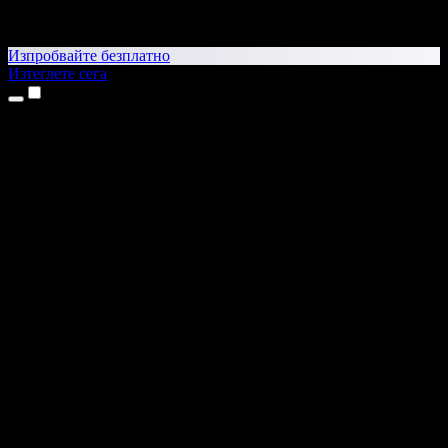
Изпробвайте безплатно
Изтеглете сега
Продукти
Текст в реч
Приложения за iPhone и iPad
Приложение за Android
Разширение за Chrome
Разширение за Edge
Уеб приложение
Приложение за Mac
Приложение за Windows