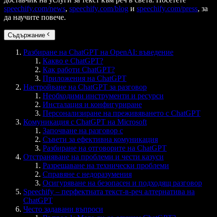
speechify.com/news
,
speechify.com/blog
и
speechify.com/press
, за
да научите повече.
Съдържание
Разбиране на ChatGPT на OpenAI: въведение
Какво е ChatGPT?
Как работи ChatGPT?
Приложения на ChatGPT
Настройване на ChatGPT за разговор
Необходими инструменти и ресурси
Инсталация и конфигуриране
Персонализиране на преживяването с ChatGPT
Комуникация с ChatGPT на Microsoft
Започване на разговор с
Съвети за ефективна комуникация
Разбиране на отговорите на ChatGPT
Отстраняване на проблеми и чести казуси
Разрешаване на технически проблеми
Справяне с недоразумения
Осигуряване на безопасен и подходящ разговор
Speechify – перфектната текст-в-реч алтернатива на
ChatGPT
Често задавани въпроси