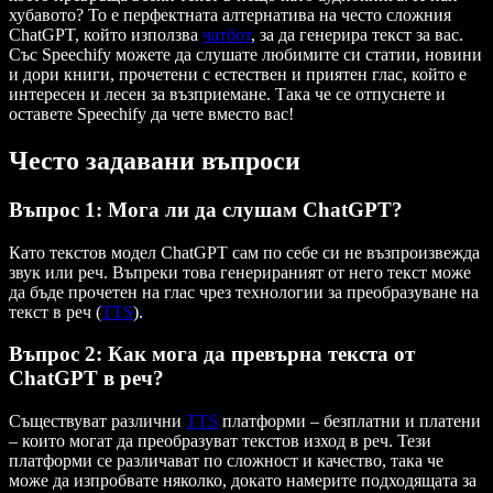
хубавото? То е перфектната алтернатива на често сложния
ChatGPT, който използва
чатбот
, за да генерира текст за вас.
Със Speechify можете да слушате любимите си статии, новини
и дори книги, прочетени с естествен и приятен глас, който е
интересен и лесен за възприемане. Така че се отпуснете и
оставете Speechify да чете вместо вас!
Често задавани въпроси
Въпрос 1: Мога ли да слушам ChatGPT?
Като текстов модел ChatGPT сам по себе си не възпроизвежда
звук или реч. Въпреки това генерираният от него текст може
да бъде прочетен на глас чрез технологии за преобразуване на
текст в реч (
TTS
).
Въпрос 2: Как мога да превърна текста от
ChatGPT в реч?
Съществуват различни
TTS
платформи – безплатни и платени
– които могат да преобразуват текстов изход в реч. Тези
платформи се различават по сложност и качество, така че
може да изпробвате няколко, докато намерите подходящата за