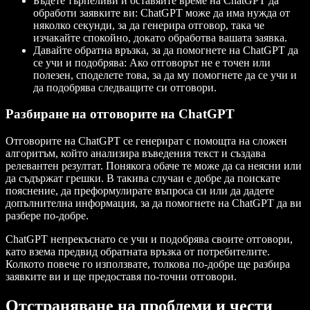
Бъдете търпеливи и оставяйте време на ChatGPT да
обработи заявките ви: ChatGPT може да има нужда от
няколко секунди, за да генерира отговор, така че
изчакайте спокойно, докато обработва вашата заявка.
Давайте обратна връзка, за да помогнете на ChatGPT да
се учи и подобрява: Ако отговорът не е точен или
полезен, споделете това, за да му помогнете да се учи и
да подобрява следващите си отговори.
Разбиране на отговорите на ChatGPT
Отговорите на ChatGPT се генерират с помощта на сложен
алгоритъм, който анализира въведения текст и създава
релевантен резултат. Понякога обаче те може да са неясни или
да съдържат грешки. В такива случаи е добре да поискате
пояснение, да преформулирате въпроса си или да дадете
допълнителна информация, за да помогнете на ChatGPT да ви
разбере по-добре.
ChatGPT непрекъснато се учи и подобрява своите отговори,
като взема предвид обратната връзка от потребителите.
Колкото повече го използвате, толкова по-добре ще разбира
заявките ви и ще предоставя по-точни отговори.
Отстраняване на проблеми и чести