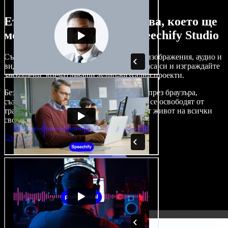
Ето само малка част от това, което ще
можете да правите със Speechify Studio
Създавайте дублажи, добавяйте стокови изображения, аудио и
видео без авторски права, клонирайте гласа си и изграждайте
завършени, впечатляващи аудио-визуални проекти.
Без крива на обучение и с достъп изцяло през браузъра,
създателите на съдържание вече могат да се освободят от
традиционните ограничения и да вдъхнат живот на всички
свои креативни идеи.
Стартирай Studio