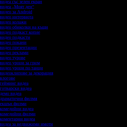
 видеа със зелен екран
а видеа „Моят ден“
 видео за Android
а видео интервюта
а видео колажи
а видео обиколки на къщи
а видео подкаст копие
а видео подкасти
а видео покани
а видео презентации
а видео реклами
а видео турове
 видео уроци за грим
а видео уроци по танци
а видеоклипове за декорация
а влогове
а гейминг видеа
а готварски видеа
а демо видеа
а драматични филми
а екшън филми
а комедийни видеа
а комедийни филми
а коментарни видеа
а видеа за недвижими имоти