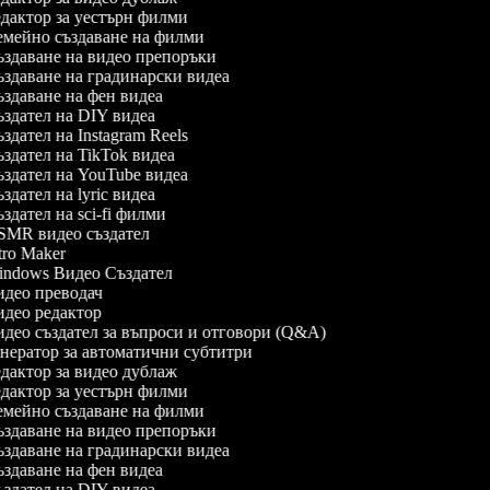
дактор за уестърн филми
мейно създаване на филми
здаване на видео препоръки
здаване на градинарски видеа
здаване на фен видеа
здател на DIY видеа
здател на Instagram Reels
здател на TikTok видеа
здател на YouTube видеа
здател на lyric видеа
здател на sci-fi филми
MR видео създател
tro Maker
ndows Видео Създател
део преводач
део редактор
део създател за въпроси и отговори (Q&A)
нератор за автоматични субтитри
дактор за видео дублаж
дактор за уестърн филми
мейно създаване на филми
здаване на видео препоръки
здаване на градинарски видеа
здаване на фен видеа
здател на DIY видеа