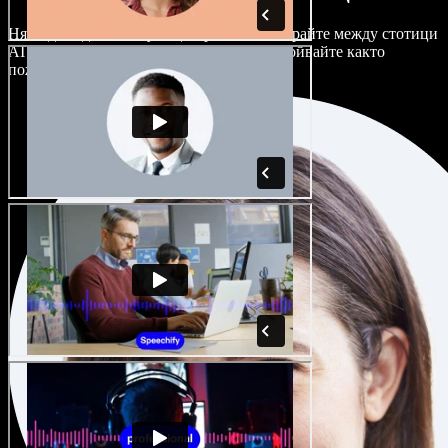
Няма два еднакво звучащи проекта. Избирайте между стотици
AI гласови актьори и акценти и ги настройвайте както
пожелаете.