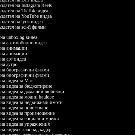
здател на Instagram Reels
здател на TikTok видеа
здател на YouTube видеа
здател на lyric видеа
здател на sci-fi филми
л на unboxing видеа
л на автомобилни видеа
л на анимации
л на анимации
 на арт видеа
л на аутро
л на биографични филми
л на биографични филми
л на видеа за Mac
л на видеа за бюджетиране
л на видеа за домашни любимци
 на видеа за модни haulове
л на видеа за недвижими имоти
л на видеа за почистване
л на видеа за произношение
л на видеа за социални мрежи
л на видеа за упражнения
 на видеа с глас зад кадър
 на видеа с разказване на истории