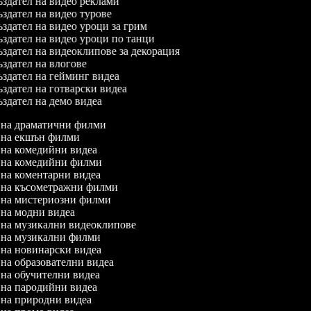
здател на видео реклами
здател на видео турове
здател на видео уроци за грим
здател на видео уроци по танци
здател на видеоклипове за декорация
здател на влогове
здател на гейминг видеа
здател на готварски видеа
здател на демо видеа
л на драматични филми
л на екшън филми
л на комедийни видеа
л на комедийни филми
л на коментарни видеа
л на късометражни филми
л на мистериозни филми
л на модни видеа
л на музикални видеоклипове
л на музикални филми
л на новинарски видеа
л на образователни видеа
л на обучителни видеа
л на пародийни видеа
л на природни видеа