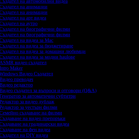
Създател на автомобилни видеа
Създател на анимации
Създател на анимации
Създател на арт видеа
Създател на аутро
Създател на биографични филми
Създател на биографични филми
Създател на видеа за Mac
Създател на видеа за бюджетиране
Създател на видеа за домашни любимци
Създател на видеа за модни haulове
ASMR видео създател
Intro Maker
Windows Видео Създател
Видео преводач
Видео редактор
Видео създател за въпроси и отговори (Q&A)
Генератор за автоматични субтитри
Редактор за видео дублаж
Редактор за уестърн филми
Семейно създаване на филми
Създаване на видео препоръки
Създаване на градинарски видеа
Създаване на фен видеа
Създател на DIY видеа