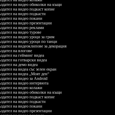
здател на видео обиколки на къщи
здател на видео подкаст копие
здател на видео подкасти
здател на видео покани
здател на видео презентации
здател на видео реклами
здател на видео турове
здател на видео уроци за грим
здател на видео уроци по танци
здател на видеоклипове за декорация
здател на влогове
здател на гейминг видеа
здател на готварски видеа
здател на демо видеа
здател на видеа със зелен екран
здател на видеа „Моят ден“
здател на видео за Android
здател на видео интервюта
здател на видео колажи
здател на видео обиколки на къщи
здател на видео подкаст копие
здател на видео подкасти
здател на видео покани
здател на видео презентации