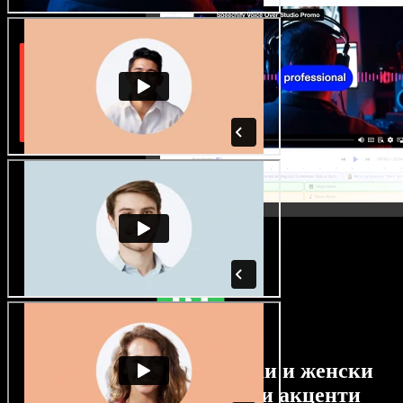
Огромен избор от мъжки и женски
гласове с най-различни акценти