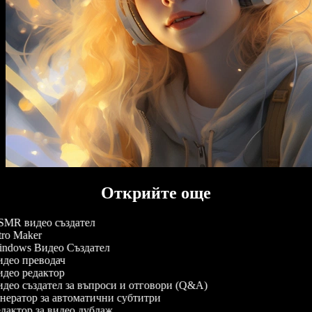
Открийте още
MR видео създател
tro Maker
ndows Видео Създател
део преводач
део редактор
део създател за въпроси и отговори (Q&A)
нератор за автоматични субтитри
дактор за видео дублаж