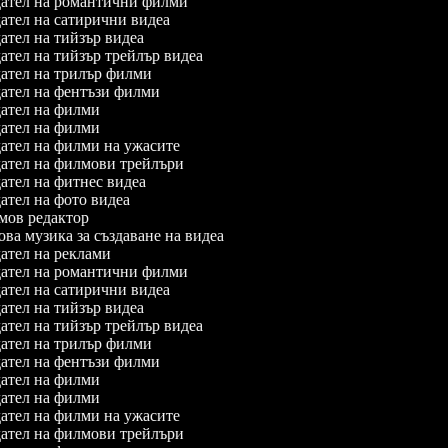
ател на романтични филми
тел на сатирични видеа
тел на тийзър видеа
тел на тийзър трейлър видеа
ател на трилър филми
ател на фентъзи филми
ател на филми
ател на филми
тел на филми на ужасите
ател на филмови трейлъри
тел на фитнес видеа
тел на фото видеа
ов редактор
а музика за създаване на видеа
тел на реклами
ател на романтични филми
тел на сатирични видеа
тел на тийзър видеа
тел на тийзър трейлър видеа
ател на трилър филми
ател на фентъзи филми
ател на филми
ател на филми
тел на филми на ужасите
ател на филмови трейлъри