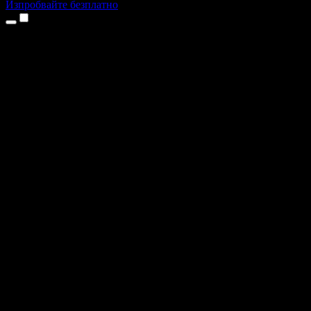
Изпробвайте безплатно
Продукти
Текст в реч
Приложения за iPhone и iPad
Приложение за Android
Разширение за Chrome
Разширение за Edge
Уеб приложение
Приложение за Mac
Приложение за Windows
AI генератор на глас
Гласов запис
Дублаж