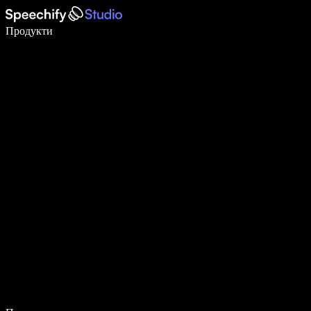
Пишете 5× по-бързо с гласово въвеждане
Продукти
Научете повече