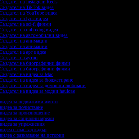
Създател на Instagram Reels
Създател на TikTok видеа
Създател на YouTube видеа
Създател на lyric видеа
Създател на sci-fi филми
Създател на unboxing видеа
Създател на автомобилни видеа
Създател на анимации
Създател на анимации
Създател на арт видеа
Създател на аутро
Създател на биографични филми
Създател на биографични филми
Създател на видеа за Mac
Създател на видеа за бюджетиране
Създател на видеа за домашни любимци
Създател на видеа за модни haulове
а видеа за недвижими имоти
 видеа за почистване
а видеа за произношение
а видеа за социални мрежи
а видеа за упражнения
 видеа с глас зад кадър
 видеа с разказване на истории