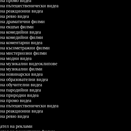
л на промо видеа
л на пътешественически видеа
л на реакционни видеа
л на ревю видеа
л на драматични филми
л на екшън филми
л на комедийни видеа
л на комедийни филми
л на коментарни видеа
л на късометражни филми
л на мистериозни филми
л на модни видеа
л на музикални видеоклипове
л на музикални филми
л на новинарски видеа
л на образователни видеа
л на обучителни видеа
л на пародийни видеа
л на природни видеа
л на промо видеа
л на пътешественически видеа
л на реакционни видеа
л на ревю видеа
тел на реклами