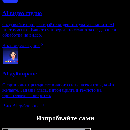
AI видео студио
Създавайте и редактирайте видео от нулата с нашите AI
инструменти. Вашето универсално студио за създаване и
обработка на видео.
Виж видео студио
AI дублиране
С един клик превърнете видеото си на всеки език, който
желаете. Запазва гласа, интонацията и темпото на
оригиналния говорител.
Виж AI дублиране
Изпробвайте сами