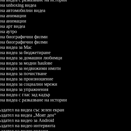
л на unboxing видеа
л на автомобилни видеа
л на анимации
л на анимации
 на арт видеа
л на аутро
л на биографични филми
л на биографични филми
л на видеа за Mac
л на видеа за бюджетиране
л на видеа за домашни любимци
 на видеа за модни haulове
л на видеа за недвижими имоти
л на видеа за почистване
л на видеа за произношение
л на видеа за социални мрежи
л на видеа за упражнения
 на видеа с глас зад кадър
 на видеа с разказване на истории
здател на видеа със зелен екран
здател на видеа „Моят ден“
здател на видео за Android
здател на видео интервюта
здател на видео колажи