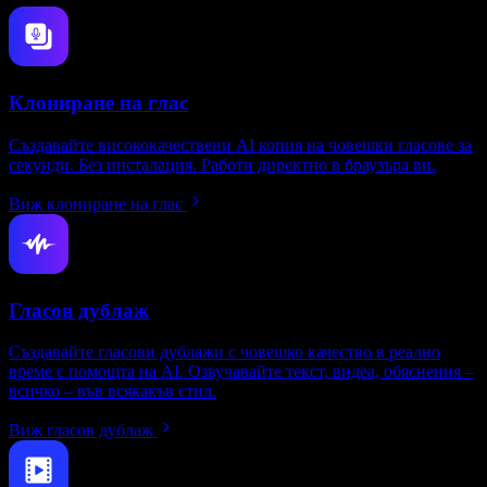
Клониране на глас
Създавайте висококачествени AI копия на човешки гласове за
секунди. Без инсталация. Работи директно в браузъра ви.
Виж клониране на глас
Гласов дублаж
Създавайте гласови дублажи с човешко качество в реално
време с помощта на AI. Озвучавайте текст, видеа, обяснения –
всичко – във всякакъв стил.
Виж гласов дублаж