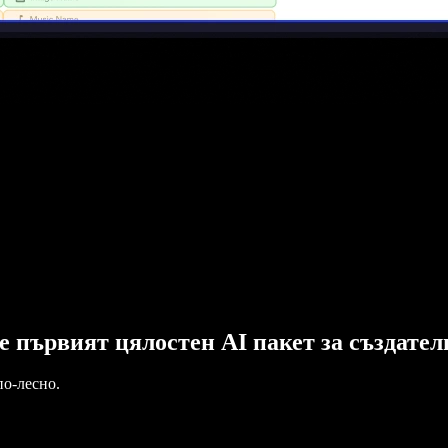
o е първият цялостен AI пакет за създате
по-лесно.