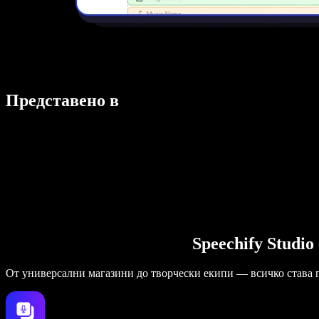
Представено в
Speechify Studi
От универсални магазини до творчески екипи — всичко става 