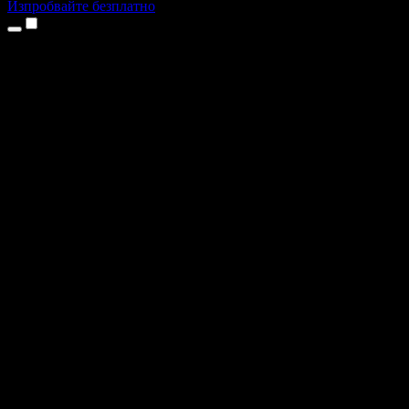
Изпробвайте безплатно
Продукти
Текст в реч
Приложения за iPhone и iPad
Приложение за Android
Разширение за Chrome
Разширение за Edge
Уеб приложение
Приложение за Mac
Приложение за Windows
AI генератор на глас
Гласов запис
Дублаж