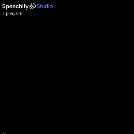
Пишете 5× по-бързо с гласово въвеждане
Продукти
Научете повече