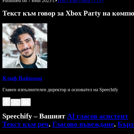
Published on
7 юни 2023 г.
•
Текст към говор (TTS)
Текст към говор за Xbox Party на комп
Клиф Вайцман
Главен изпълнителен директор и основател на Speechify
Speechify – Вашият
AI гласов асистент
Текст към реч
.
Гласово въвеждане
.
Бърз