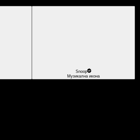
Snoop
Музикална икона