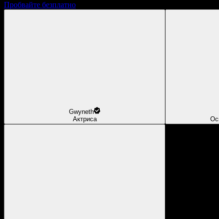
Пробвайте безплатно
Gwyneth
Актриса
Ос