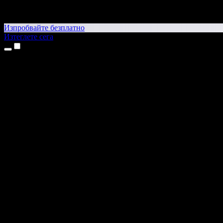
Изпробвайте безплатно
Изтеглете сега
Продукти
Текст в реч
Приложения за iPhone и iPad
Приложение за Android
Разширение за Chrome
Разширение за Edge
Уеб приложение
Приложение за Mac
Приложение за Windows