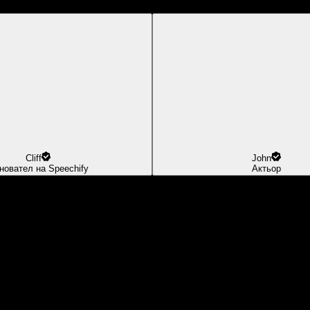
Cliff
John
новател на Speechify
Актьор