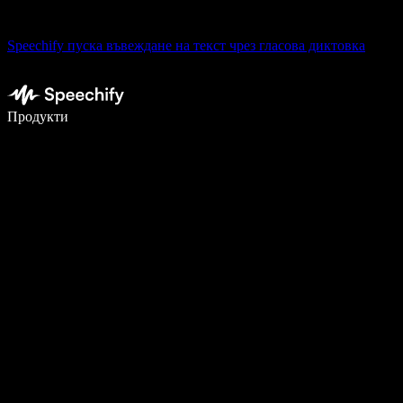
Speechify пуска въвеждане на текст чрез гласова диктовка
Пишете 5× по-бързо с гласово въвеждане
Продукти
Научете повече