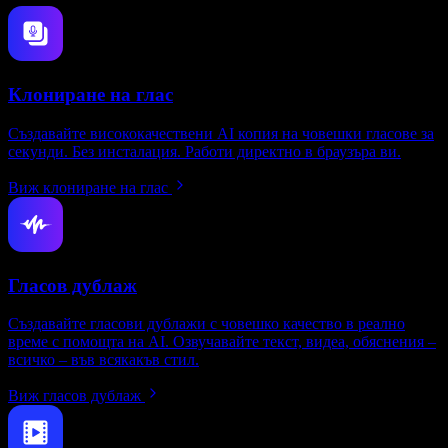
Клониране на глас
Създавайте висококачествени AI копия на човешки гласове за
секунди. Без инсталация. Работи директно в браузъра ви.
Виж клониране на глас
Гласов дублаж
Създавайте гласови дублажи с човешко качество в реално
време с помощта на AI. Озвучавайте текст, видеа, обяснения –
всичко – във всякакъв стил.
Виж гласов дублаж