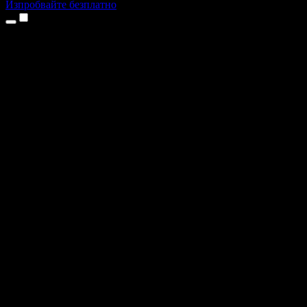
Изпробвайте безплатно
Продукти
Текст в реч
Приложения за iPhone и iPad
Приложение за Android
Разширение за Chrome
Разширение за Edge
Уеб приложение
Приложение за Mac
Приложение за Windows
AI генератор на глас
Гласов запис
Дублаж