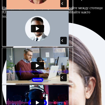
Няма два еднакво звучащи проекта. Избирайте между стотици
AI гласови актьори и акценти и ги настройвайте както
пожелаете.