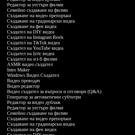
Редактор за уестърн филми
Семейно създаване на филми
Създаване на видео препоръки
Създаване на градинарски видеа
Създаване на фен видеа
Създател на DIY видеа
Създател на Instagram Reels
Създател на TikTok видеа
Създател на YouTube видеа
Създател на lyric видеа
Създател на sci-fi филми
ASMR видео създател
Intro Maker
Windows Видео Създател
Видео преводач
Видео редактор
Видео създател за въпроси и отговори (Q&A)
Генератор за автоматични субтитри
Редактор за видео дублаж
Редактор за уестърн филми
Семейно създаване на филми
Създаване на видео препоръки
Създаване на градинарски видеа
Създаване на фен видеа
Създател на DIY видеа