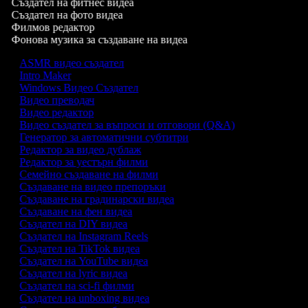
Създател на фитнес видеа
Създател на фото видеа
Филмов редактор
Фонова музика за създаване на видеа
ASMR видео създател
Intro Maker
Windows Видео Създател
Видео преводач
Видео редактор
Видео създател за въпроси и отговори (Q&A)
Генератор за автоматични субтитри
Редактор за видео дублаж
Редактор за уестърн филми
Семейно създаване на филми
Създаване на видео препоръки
Създаване на градинарски видеа
Създаване на фен видеа
Създател на DIY видеа
Създател на Instagram Reels
Създател на TikTok видеа
Създател на YouTube видеа
Създател на lyric видеа
Създател на sci-fi филми
Създател на unboxing видеа