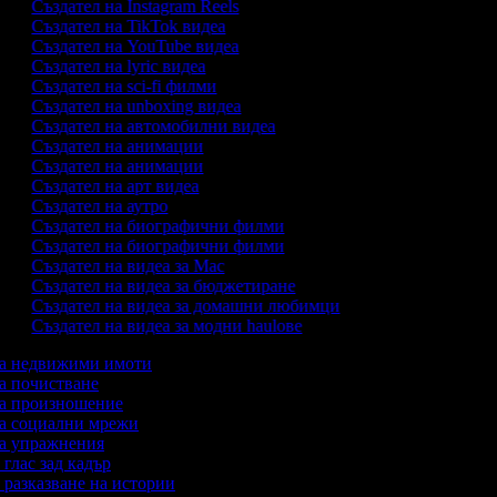
Създател на Instagram Reels
Създател на TikTok видеа
Създател на YouTube видеа
Създател на lyric видеа
Създател на sci-fi филми
Създател на unboxing видеа
Създател на автомобилни видеа
Създател на анимации
Създател на анимации
Създател на арт видеа
Създател на аутро
Създател на биографични филми
Създател на биографични филми
Създател на видеа за Mac
Създател на видеа за бюджетиране
Създател на видеа за домашни любимци
Създател на видеа за модни haulове
 за недвижими имоти
 за почистване
 за произношение
 за социални мрежи
 за упражнения
с глас зад кадър
с разказване на истории