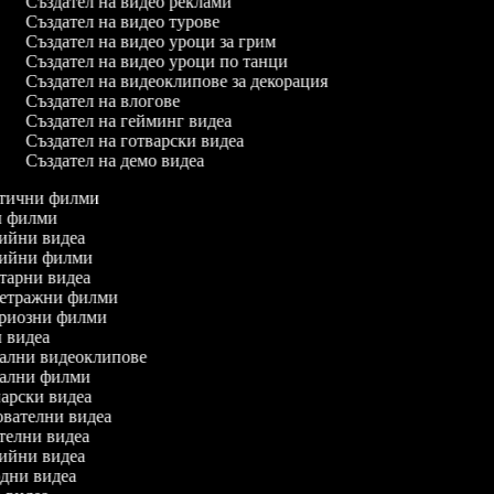
Създател на видео реклами
Създател на видео турове
Създател на видео уроци за грим
Създател на видео уроци по танци
Създател на видеоклипове за декорация
Създател на влогове
Създател на гейминг видеа
Създател на готварски видеа
Създател на демо видеа
матични филми
ън филми
едийни видеа
едийни филми
нтарни видеа
ометражни филми
териозни филми
ни видеа
икални видеоклипове
икални филми
инарски видеа
зователни видеа
ителни видеа
одийни видеа
родни видеа