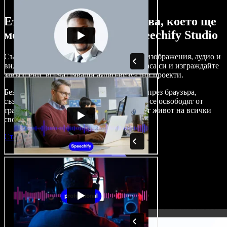
Ето само малка част от това, което ще
можете да правите със Speechify Studio
Създавайте дублажи, добавяйте стокови изображения, аудио и
видео без авторски права, клонирайте гласа си и изграждайте
завършени, впечатляващи аудио-визуални проекти.
Без крива на обучение и с достъп изцяло през браузъра,
създателите на съдържание вече могат да се освободят от
традиционните ограничения и да вдъхнат живот на всички
свои креативни идеи.
Стартирай Studio