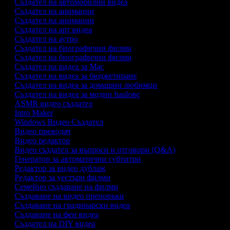
Създател на автомобилни видеа
Създател на анимации
Създател на анимации
Създател на арт видеа
Създател на аутро
Създател на биографични филми
Създател на биографични филми
Създател на видеа за Mac
Създател на видеа за бюджетиране
Създател на видеа за домашни любимци
Създател на видеа за модни haulове
ASMR видео създател
Intro Maker
Windows Видео Създател
Видео преводач
Видео редактор
Видео създател за въпроси и отговори (Q&A)
Генератор за автоматични субтитри
Редактор за видео дублаж
Редактор за уестърн филми
Семейно създаване на филми
Създаване на видео препоръки
Създаване на градинарски видеа
Създаване на фен видеа
Създател на DIY видеа