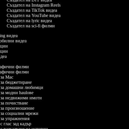
Създател на Instagram Reels
Създател на TikTok видеа
Създател на YouTube видеа
Създател на lyric видеа
Създател на sci-fi филми
xing видеа
омобилни видеа
мации
мации
видеа
о
графични филми
графични филми
а за Mac
а за бюджетиране
еа за домашни любимци
а за модни haulове
еа за недвижими имоти
а за почистване
а за произношение
а за социални мрежи
а за упражнения
 с глас зад кадър
а с разказване на истории