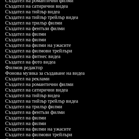
Създател на романтични филми
Създател на сатирични видеа
Създател на тийзър видеа
Създател на тийзър трейлър видеа
Създател на трилър филми
Създател на фентъзи филми
Създател на филми
Създател на филми
Създател на филми на ужасите
Създател на филмови трейлъри
Създател на фитнес видеа
Създател на фото видеа
Филмов редактор
Фонова музика за създаване на видеа
Създател на реклами
Създател на романтични филми
Създател на сатирични видеа
Създател на тийзър видеа
Създател на тийзър трейлър видеа
Създател на трилър филми
Създател на фентъзи филми
Създател на филми
Създател на филми
Създател на филми на ужасите
Създател на филмови трейлъри