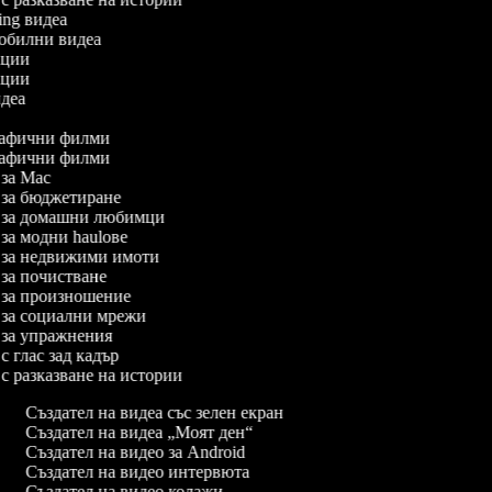
xing видеа
омобилни видеа
мации
мации
видеа
о
графични филми
графични филми
а за Mac
а за бюджетиране
еа за домашни любимци
а за модни haulове
еа за недвижими имоти
а за почистване
а за произношение
а за социални мрежи
а за упражнения
 с глас зад кадър
а с разказване на истории
Създател на видеа със зелен екран
Създател на видеа „Моят ден“
Създател на видео за Android
Създател на видео интервюта
Създател на видео колажи