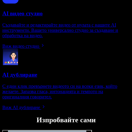
AI видео студио
Създавайте и редактирайте видео от нулата с нашите AI
инструменти. Вашето универсално студио за създаване и
обработка на видео.
Виж видео студио
AI дублиране
С един клик превърнете видеото си на всеки език, който
желаете. Запазва гласа, интонацията и темпото на
оригиналния говорител.
Виж AI дублиране
Изпробвайте сами