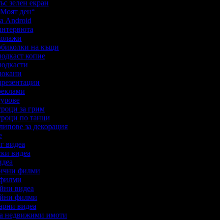
със зелен екран
 „Моят ден“
за Android
 интервюта
 колажи
 обиколки на къщи
 подкаст копие
 подкасти
 покани
 презентации
 реклами
 турове
 уроци за грим
 уроци по танци
клипове за декорация
ве
нг видеа
рски видеа
видеа
атични филми
н филми
ийни видеа
дийни филми
тарни видеа
 за недвижими имоти