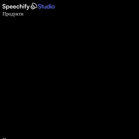
Пишете 5× по-бързо с гласово въвеждане
Продукти
Научете повече