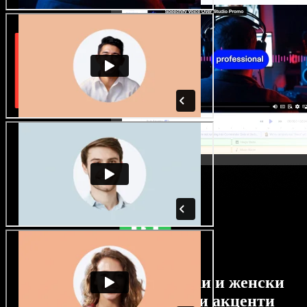
Огромен избор от мъжки и женски
гласове с най-различни акценти