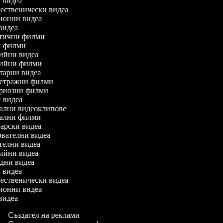
о видеа
ешественически видеа
кционни видеа
 видеа
матични филми
ън филми
едийни видеа
едийни филми
нтарни видеа
ометражни филми
териозни филми
ни видеа
икални видеоклипове
икални филми
инарски видеа
зователни видеа
ителни видеа
одийни видеа
родни видеа
о видеа
ешественически видеа
кционни видеа
 видеа
Създател на реклами