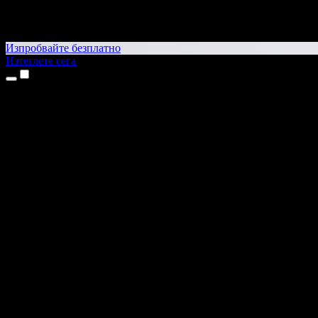
Изпробвайте безплатно
Изтеглете сега
Продукти
Текст в реч
Приложения за iPhone и iPad
Приложение за Android
Разширение за Chrome
Разширение за Edge
Уеб приложение
Приложение за Mac
Приложение за Windows