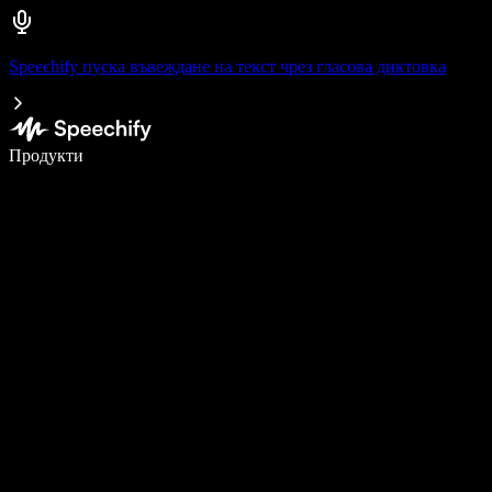
Speechify пуска въвеждане на текст чрез гласова диктовка
Пишете 5× по-бързо с гласово въвеждане
Продукти
Научете повече