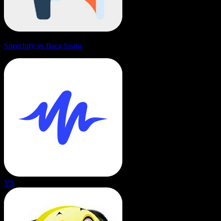
Speechify vs Baca Suara
VS