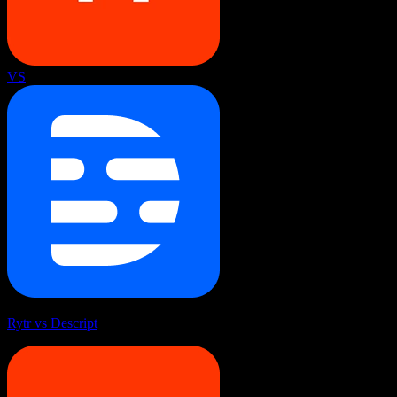
VS
Rytr vs Descript