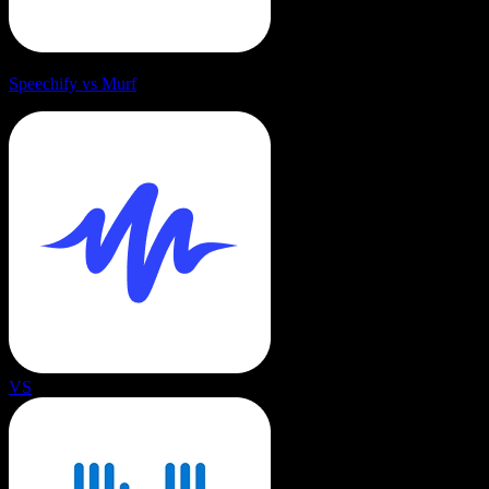
Speechify vs Murf
VS