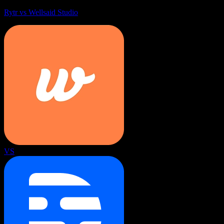
Rytr vs Wellsaid Studio
VS