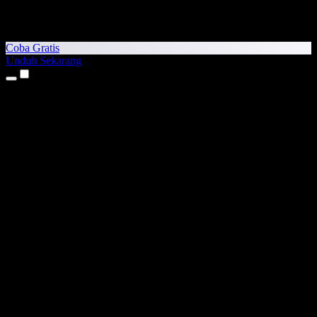
Coba Gratis
Unduh Sekarang
Produk
Teks ke Suara
Aplikasi iPhone & iPad
Aplikasi Android
Ekstensi Chrome
Ekstensi Edge
Aplikasi Web
Aplikasi Mac
Aplikasi Windows