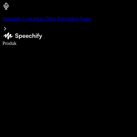
Speechify Luncurkan Dikte Pengetikan Suara
Menulis 5× lebih cepat dengan dikte suara
Produk
Pelajari lebih lanjut