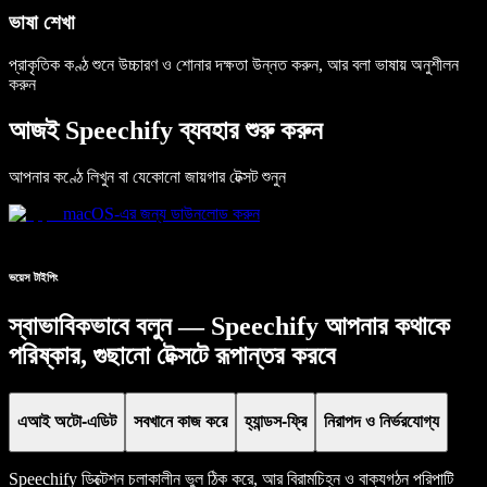
ভাষা শেখা
প্রাকৃতিক কণ্ঠ শুনে উচ্চারণ ও শোনার দক্ষতা উন্নত করুন, আর বলা ভাষায় অনুশীলন
করুন
আজই Speechify ব্যবহার শুরু করুন
আপনার কণ্ঠে লিখুন বা যেকোনো জায়গার টেক্সট শুনুন
macOS-এর জন্য ডাউনলোড করুন
ভয়েস টাইপিং
স্বাভাবিকভাবে বলুন — Speechify আপনার কথাকে
পরিষ্কার, গুছানো টেক্সটে রূপান্তর করবে
এআই অটো-এডিট
সবখানে কাজ করে
হ্যান্ডস-ফ্রি
নিরাপদ ও নির্ভরযোগ্য
Speechify ডিক্টেশন চলাকালীন ভুল ঠিক করে, আর বিরামচিহ্ন ও বাক্যগঠন পরিপাটি