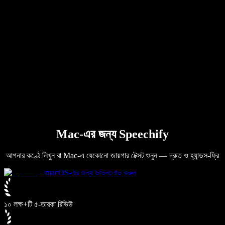
B2B কেস স্টাডি
এআই ভয়েস চেঞ্জার
রিভিউ
যেসব অ্যাপ টেক্সট পড়ে শোনায়
প্রেস
আমাকে পড়ে শোনান
টেক্সট টু স্পিচ রিডার
এন্টারপ্রাইজ
এন্টারপ্রাইজ ও EDU-এর জন্য স্পিচিফাই
অ্যাক্সেস টু ওয়ার্কের জন্য স্পিচিফাই
DSA-এর জন্য স্পিচিফাই
SIMBA ভয়েস এজেন্ট
Mac-এর জন্য Speechify
ডেভেলপারদের জন্য স্পিচিফাই
আপনার কণ্ঠে লিখুন বা Mac-এ যেকোনো জায়গার টেক্সট শুনুন — দ্রুত ও হ্যান্ডস-ফ্রি
macOS-এর জন্য ডাউনলোড করুন
১০ লক্ষ+টি ৫-তারকা রিভিউ