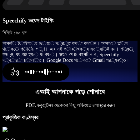
Speechify ভয়েস টাইপিং
মিনিটে ১৬০ শব্দ
আ
প
ন
ি
ট
া
ই
প
ে
র
চ
ে
য়
ে
দ
্
র
ু
ত
ক
থ
া
ব
ল
ে
ন
।
আ
স
ল
ে
ত
ি
ন
থ
ে
ক
ে
প
া
ঁ
চ
গ
ু
ণ
।
আ
র
এ
ই
প
া
র
্
থ
ক
্
য
স
ত
্
য
ি
ই
ব
ড়
।
শ
ু
ধ
ু
ব
ল
ু
ন
,
ক
া
জ
হ
য়
ে
য
া
ব
ে
।
ভ
য়
ে
স
ট
া
ই
প
ি
ং
,
S
p
e
e
c
h
i
f
y
দ
্
ব
া
র
া
চ
া
ল
ি
ত
।
G
o
o
g
l
e
D
o
c
s
থ
ে
ক
ে
G
m
a
i
l
প
র
্
য
ন
্
ত
।
এআই আপনাকে পড়ে শোনাবে
PDF, ডকুমেন্টসহ যেকোনো কিছু অডিওতে রূপান্তর করুন
প্রাকৃতিক কণ্ঠস্বর