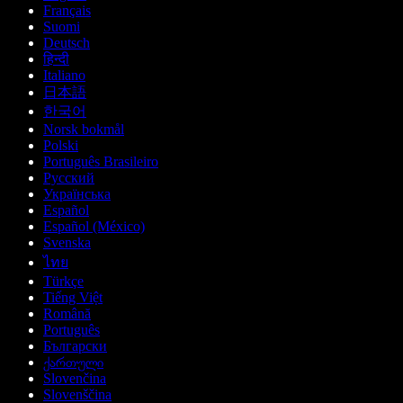
Français
Suomi
Deutsch
हिन्दी
Italiano
日本語
한국어
Norsk bokmål
Polski
Português Brasileiro
Русский
Українська
Español
Español (México)
Svenska
ไทย
Türkçe
Tiếng Việt
Română
Português
Български
ქართული
Slovenčina
Slovenščina