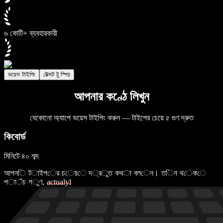
৬ কোটি+ ব্যবহারকারী
ভয়েস টাইপিং
টেক্সট টু স্পিচ
আপনার কণ্ঠে লিখুন
যেকোনো অ্যাপে ভয়েস টাইপিং করুন — টাইপের চেয়ে ৫ গুণ দ্রুত
কিবোর্ড
মিনিটে ৪০ শব্দ
আ
প
ন
ি
ট
া
ই
প
ে
র
চ
ে
য়
ে
দ
্
র
ু
ত
ক
থ
া
ব
ল
ে
ন
।
ত
ি
ন
থ
ে
ক
ে
প
া
ঁ
চ
গ
ু
ণ
,
a
c
t
u
a
l
y
l