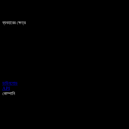
ব্যবহারের ক্ষেত্র
ডাউনলোড
API
কোম্পানি