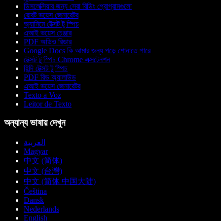
ডিসলেক্সিয়ার জন্য সেরা রিডিং প্রোগ্রামগুলো
রোবট ভয়েস জেনারেটর
অ্যানিমে টেক্সট টু স্পিচ
এআই ভয়েস চেঞ্জার
PDF অডিও রিডার
Google Docs কি আমার জন্য পড়ে শোনাতে পারে
টেক্সট টু স্পিচ Chrome এক্সটেনশন
হিন্দি টেক্সট টু স্পিচ
PDF রিড অ্যালাউড
এআই ভয়েস জেনারেটর
Texto a Voz
Leitor de Texto
অন্যান্য ভাষায় দেখুন
العربية
Magyar
中文 (简体)
中文 (台灣)
中文 (简体 中国大陆)
Čeština
Dansk
Nederlands
English