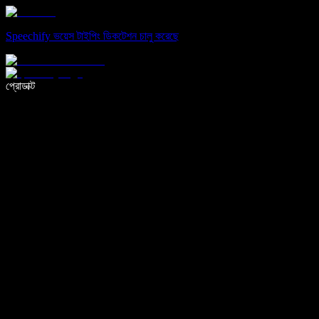
Speechify ভয়েস টাইপিং ডিকটেশন চালু করেছে
ভয়েস টাইপিং দিয়ে ৫ গুণ দ্রুত লিখুন
প্রোডাক্ট
আরও জানুন