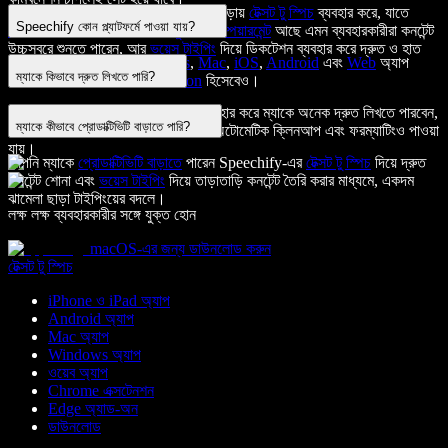
Speechify ম্যাক অ্যাপ
অ্যাক্সেসিবিলিটি
বাড়ায়
টেক্সট টু স্পিচ
ব্যবহার করে, যাতে
Speechify কোন প্ল্যাটফর্মে পাওয়া যায়?
ডিসলেক্সিয়া
,
ADHD
, অথবা
ভিজ্যুয়াল ইম্পেয়ারমেন্ট
আছে এমন ব্যবহারকারীরা কনটেন্ট
উচ্চস্বরে শুনতে পারেন, আর
ভয়েস টাইপিং
দিয়ে ডিকটেশন ব্যবহার করে দ্রুত ও হাত
Speechify
পাওয়া যায়
Windows
,
Mac
,
iOS
,
Android
এবং
Web
অ্যাপ
ছাড়া লেখা সম্ভব হয়।
ম্যাকে কিভাবে দ্রুত লিখতে পারি?
আকারে, অথবা
Chrome Extension
হিসেবেও।
আপনি Speechify-এর
ভয়েস টাইপিং
ব্যবহার করে ম্যাকে অনেক দ্রুত লিখতে পারবেন,
ম্যাকে কীভাবে প্রোডাক্টিভিটি বাড়াতে পারি?
যেখানে
ভয়েস টাইপিং ডিকটেশন
এর সাথে অটোমেটিক ক্লিনআপ এবং ফরম্যাটিংও পাওয়া
যায়।
আপনি ম্যাকে
প্রোডাক্টিভিটি বাড়াতে
পারেন Speechify-এর
টেক্সট টু স্পিচ
দিয়ে দ্রুত
কনটেন্ট শোনা এবং
ভয়েস টাইপিং
দিয়ে তাড়াতাড়ি কনটেন্ট তৈরি করার মাধ্যমে, একদম
ঝামেলা ছাড়া টাইপিংয়ের বদলে।
লক্ষ লক্ষ ব্যবহারকারীর সঙ্গে যুক্ত হোন
macOS-এর জন্য ডাউনলোড করুন
টেক্সট টু স্পিচ
iPhone ও iPad অ্যাপ
Android অ্যাপ
Mac অ্যাপ
Windows অ্যাপ
ওয়েব অ্যাপ
Chrome এক্সটেনশন
Edge অ্যাড-অন
ডাউনলোড