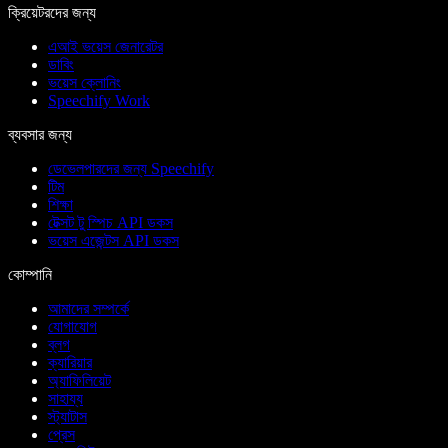
ক্রিয়েটরদের জন্য
এআই ভয়েস জেনারেটর
ডাবিং
ভয়েস ক্লোনিং
Speechify Work
ব্যবসার জন্য
ডেভেলপারদের জন্য Speechify
টিম
শিক্ষা
টেক্সট টু স্পিচ API ডকস
ভয়েস এজেন্টস API ডকস
কোম্পানি
আমাদের সম্পর্কে
যোগাযোগ
ব্লগ
ক্যারিয়ার
অ্যাফিলিয়েট
সাহায্য
স্ট্যাটাস
প্রেস