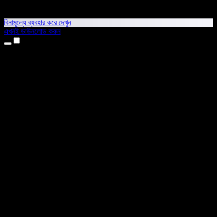
বিনামূল্যে ব্যবহার করে দেখুন
এখনই ডাউনলোড করুন
প্রোডাক্ট
টেক্সট টু স্পিচ
আইফোন ও আইপ্যাড অ্যাপ
অ্যান্ড্রয়েড অ্যাপ
ক্রোম এক্সটেনশন
এজ এক্সটেনশন
ওয়েব অ্যাপ
ম্যাক অ্যাপ
উইন্ডোজ অ্যাপ
এআই ভয়েস জেনারেটর
ভয়েসওভার
ডাবিং
ভয়েস ক্লোনিং
স্টুডিও ভয়েস