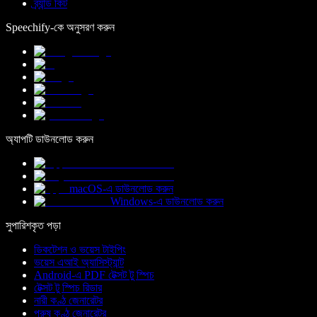
ব্র্যান্ড কিট
Speechify-কে অনুসরণ করুন
অ্যাপটি ডাউনলোড করুন
macOS-এ ডাউনলোড করুন
Windows-এ ডাউনলোড করুন
সুপারিশকৃত পড়া
ডিকটেশন ও ভয়েস টাইপিং
ভয়েস এআই অ্যাসিস্ট্যান্ট
Android-এ PDF টেক্সট টু স্পিচ
টেক্সট টু স্পিচ রিডার
নারী কণ্ঠ জেনারেটর
পুরুষ কণ্ঠ জেনারেটর