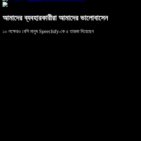
আমাদের ব্যবহারকারীরা আমাদের ভালোবাসেন
১০ লক্ষেরও বেশি মানুষ Speechify-কে ৫ তারকা দিয়েছেন
Speechify এক কথায় অসাধারণ। ছোটবেলায় ডিসলেক্সিয়া
নিয়ে বড় হয়েছি—তখন এটা থাকলে বিশাল পার্থক্য গড়ে দিত।
আজ এটি পেয়ে ভীষণ খুশি।
এটাই একমাত্র রিভিউ যা আমি লিখেছি। শেয়ার বাজার ও
ফাইন্যান্সের বই পড়ার জন্য অ্যাপটি ডাউনলোড করেছিলাম—
প্রথম দিনেই চোখে পানি এসে গিয়েছিল। অ্যাপটি ভীষণ ভালো
লেগেছে।