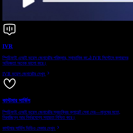
IVR
স্পিচিফাই এআই ভয়েস জেনারেটর পরিষ্কার, স্বাভাবিক কণ্ঠে IVR সিস্টেমে কলারদের
অভিজ্ঞতা অনেক ভালো করে।
IVR ভয়েস জেনারেটর দেখুন
কাস্টমার সার্ভিস
স্পিচিফাই এআই ভয়েস জেনারেটর স্বয়ংক্রিয় ক্লায়েন্ট সেবা দেয়—মানুষের মতো,
নিরবচ্ছিন্ন আর নির্ভরযোগ্য সহায়তা নিশ্চিত করে।
কাস্টমার সার্ভিস ভিডিও মেকার দেখুন