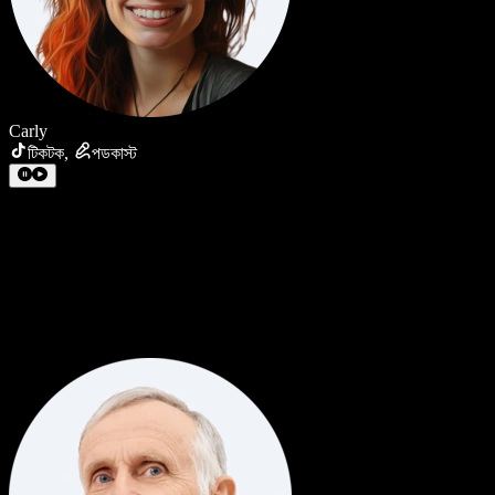
Carly
টিকটক
,
পডকাস্ট