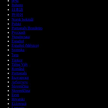
हिन्दी
Italiano
日本語
한국어
Norsk bokmål
Polski
Português Brasileiro
Русский
Українська
Español
Español (México)
Svenska
ไทย
Türkçe
Tiếng Việt
Română
Português
Български
ქართული
Slovenčina
Slovenščina
Eesti
Hrvatski
Ελληνικά
Lietuvių