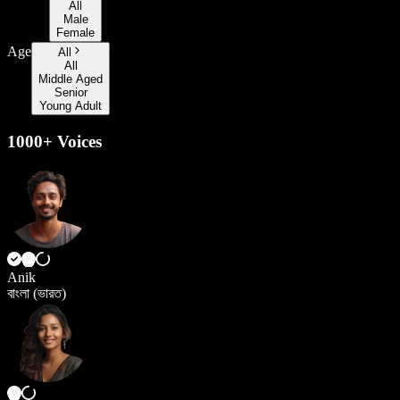
All
Male
Female
Age
All
All
Middle Aged
Senior
Young Adult
1000+ Voices
Anik
বাংলা (ভারত)