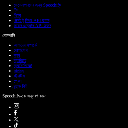
ডেভেলপারদের জন্য Speechify
টিম
শিক্ষা
টেক্সট টু স্পিচ API ডকস
ভয়েস এজেন্টস API ডকস
কোম্পানি
আমাদের সম্পর্কে
যোগাযোগ
ব্লগ
ক্যারিয়ার
অ্যাফিলিয়েট
সাহায্য
স্ট্যাটাস
প্রেস
ব্র্যান্ড কিট
Speechify-কে অনুসরণ করুন