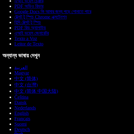
এআই ভয়েস চেঞ্জার
PDF অডিও রিডার
Google Docs কি আমার জন্য পড়ে শোনাতে পারে
টেক্সট টু স্পিচ Chrome এক্সটেনশন
হিন্দি টেক্সট টু স্পিচ
PDF রিড অ্যালাউড
এআই ভয়েস জেনারেটর
Texto a Voz
Leitor de Texto
অন্যান্য ভাষায় দেখুন
العربية
Magyar
中文 (简体)
中文 (台灣)
中文 (简体 中国大陆)
Čeština
Dansk
Nederlands
English
Français
Suomi
Deutsch