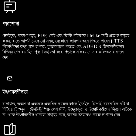
পড়াশোনা
টেক্সটবুক, গবেষণাপত্র, PDF, নোট এবং স্টাডি গাইডকে lifelike অডিওতে রূপান্তর
করুন, যাতে আপনি যেকোনো সময়, যেকোনো জায়গায় শুনে শিখতে পারেন। TTS
শিক্ষার্থীদের তথ্য মনে রাখতে, পুনরালোচনা করতে এবং ADHD ও ডিসলেক্সিয়াসহ
বিভিন্ন শেখার চাহিদা পূরণে সহায়তা করে, পড়াকে সক্রিয় শোনার অভিজ্ঞতায় বদলে
দেয়।
উৎপাদনশীলতা
যাতায়াত, ভ্রমণ বা একসঙ্গে একাধিক কাজের ফাঁকে ইমেইল, রিপোর্ট, ব্যবসায়িক নথি বা
মিটিং নোট শুনুন। টেক্সট-টু-স্পিচ পেশাজীবী, উদ্যোক্তা ও রিমোট কর্মীদের স্ক্রিনে আটকে
না থেকে উৎপাদনশীল থাকতে সাহায্য করে, অবসর সময়কেও কাজে লাগাতে দেয়।