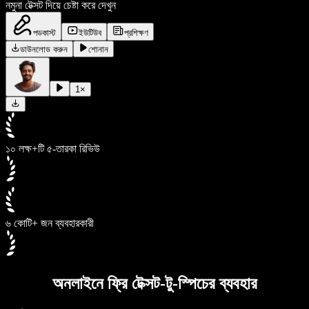
নমুনা টেক্সট দিয়ে চেষ্টা করে দেখুন
পডকাস্ট
ইউটিউব
প্রশিক্ষণ
ডাউনলোড করুন
শোনান
1
×
১০ লক্ষ+টি ৫-তারকা রিভিউ
৬ কোটি+ জন ব্যবহারকারী
অনলাইনে ফ্রি টেক্সট-টু-স্পিচের ব্যবহার