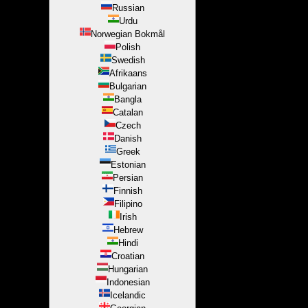
Russian
Urdu
Norwegian Bokmål
Polish
Swedish
Afrikaans
Bulgarian
Bangla
Catalan
Czech
Danish
Greek
Estonian
Persian
Finnish
Filipino
Irish
Hebrew
Hindi
Croatian
Hungarian
Indonesian
Icelandic