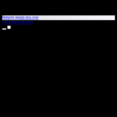
বিনামূল্যে ব্যবহার করে দেখুন
এখনই ডাউনলোড করুন
প্রোডাক্ট
টেক্সট টু স্পিচ
আইফোন ও আইপ্যাড অ্যাপ
অ্যান্ড্রয়েড অ্যাপ
ক্রোম এক্সটেনশন
এজ এক্সটেনশন
ওয়েব অ্যাপ
ম্যাক অ্যাপ
উইন্ডোজ অ্যাপ