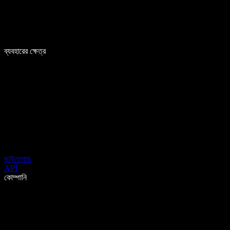
ব্যবহারের ক্ষেত্র
ডাউনলোড
API
কোম্পানি