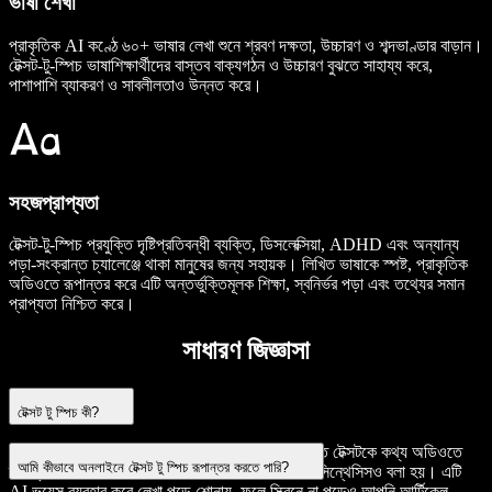
ভাষা শেখা
প্রাকৃতিক AI কণ্ঠে ৬০+ ভাষার লেখা শুনে শ্রবণ দক্ষতা, উচ্চারণ ও শব্দভাণ্ডার বাড়ান।
টেক্সট-টু-স্পিচ ভাষাশিক্ষার্থীদের বাস্তব বাক্যগঠন ও উচ্চারণ বুঝতে সাহায্য করে,
পাশাপাশি ব্যাকরণ ও সাবলীলতাও উন্নত করে।
সহজপ্রাপ্যতা
টেক্সট-টু-স্পিচ প্রযুক্তি দৃষ্টিপ্রতিবন্ধী ব্যক্তি, ডিসলেক্সিয়া, ADHD এবং অন্যান্য
পড়া-সংক্রান্ত চ্যালেঞ্জে থাকা মানুষের জন্য সহায়ক। লিখিত ভাষাকে স্পষ্ট, প্রাকৃতিক
অডিওতে রূপান্তর করে এটি অন্তর্ভুক্তিমূলক শিক্ষা, স্বনির্ভর পড়া এবং তথ্যের সমান
প্রাপ্যতা নিশ্চিত করে।
সাধারণ জিজ্ঞাসা
টেক্সট টু স্পিচ কী?
টেক্সট টু স্পিচ (TTS) হলো এমন একটি প্রযুক্তি, যা লিখিত টেক্সটকে কথ্য অডিওতে
আমি কীভাবে অনলাইনে টেক্সট টু স্পিচ রূপান্তর করতে পারি?
রূপান্তর করে। একে অনেক সময় রিড-আলাউড বা স্পিচ সিন্থেসিসও বলা হয়। এটি
AI ভয়েস ব্যবহার করে লেখা পড়ে শোনায়, ফলে স্ক্রিনে না পড়েও আপনি আর্টিকেল,