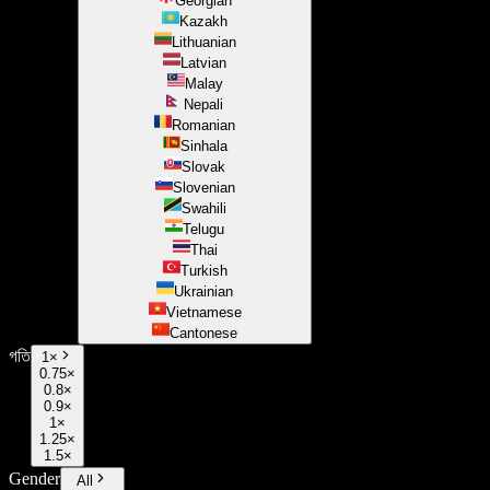
Georgian
Kazakh
Lithuanian
Latvian
Malay
Nepali
Romanian
Sinhala
Slovak
Slovenian
Swahili
Telugu
Thai
Turkish
Ukrainian
Vietnamese
Cantonese
গতি
1
×
0.75×
0.8×
0.9×
1×
1.25×
1.5×
Gender
All