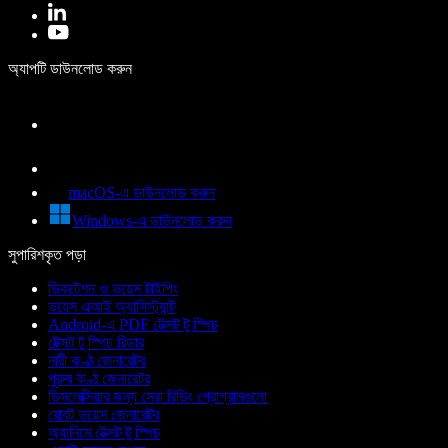
অ্যাপটি ডাউনলোড করুন
macOS-এ ডাউনলোড করুন
Windows-এ ডাউনলোড করুন
সুপারিশকৃত পড়া
ডিকটেশন ও ভয়েস টাইপিং
ভয়েস এআই অ্যাসিস্ট্যান্ট
Android-এ PDF টেক্সট টু স্পিচ
টেক্সট টু স্পিচ রিডার
নারী কণ্ঠ জেনারেটর
পুরুষ কণ্ঠ জেনারেটর
ডিসলেক্সিয়ার জন্য সেরা রিডিং প্রোগ্রামগুলো
রোবট ভয়েস জেনারেটর
অ্যানিমে টেক্সট টু স্পিচ