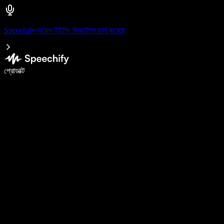
Speechify ভয়েস টাইপিং ডিকটেশন চালু করেছে
ভয়েস টাইপিং দিয়ে ৫ গুণ দ্রুত লিখুন
প্রোডাক্ট
আরও জানুন