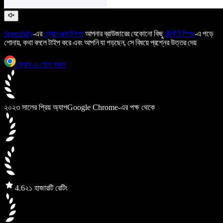
Speechify
-এর
ক্রোম এক্সটেনশন
আপনার ব্রাউজারের যেকোনো কিছু
টেক্সট টু স্পিচ
-এ পড়ে
শোনায়, কথা বললে টাইপ করে এবং আপনি যা পড়ছেন, সে বিষয়ে প্রশ্নের উত্তর দেয়
ক্রোম-এ যোগ করুন
২০২৩ সালের প্রিয় অ্যাপ
Google Chrome-এর পক্ষ থেকে
4.6
২১ হাজারটি রেটিং