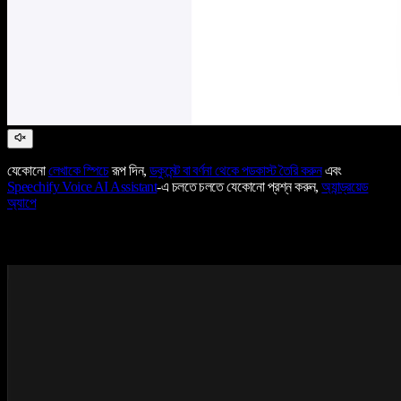
যেকোনো
লেখাকে স্পিচে
রূপ দিন,
ডকুমেন্ট বা বর্ণনা থেকে পডকাস্ট তৈরি করুন
এবং
Speechify Voice AI Assistant
-এ চলতে চলতে যেকোনো প্রশ্ন করুন,
অ্যান্ড্রয়েড
অ্যাপে