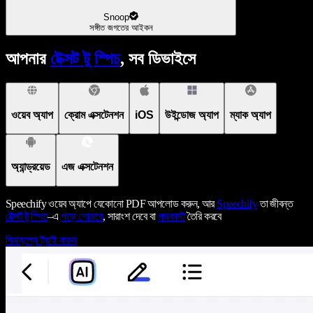
Snoop
সঙ্গীত জগতের আইকন
আপনার
টেক্সট টু স্পিচ
, সব ডিভাইসে
ওয়েব অ্যাপ
ক্রোম এক্সটেনশন
iOS
উইন্ডোজ অ্যাপ
ম্যাক অ্যাপ
অ্যান্ড্রয়েড
এজ এক্সটেনশন
Speechify ওয়েব অ্যাপে যেকোনো PDF আপলোড করুন, আর
Speechify
তা জীবন্ত
টেক্সট টু স্পিচ
–এ
পড়ে শোনাবে
, সারাংশ দেবে বা
পডকাস্ট
তৈরি করবে
বিনামূল্যে ট্রাই করুন