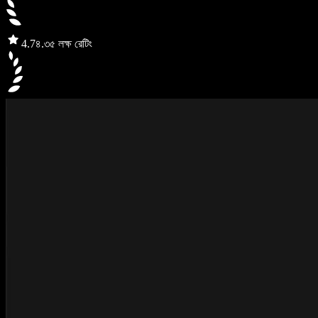
4.7
৪.৩৫ লক্ষ রেটিং