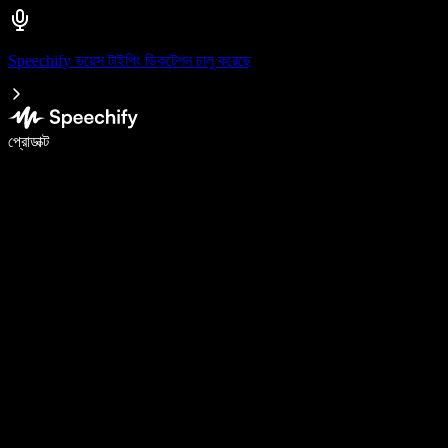
Speechify ভয়েস টাইপিং ডিকটেশন চালু করেছে
ভয়েস টাইপিং দিয়ে ৫ গুণ দ্রুত লিখুন
প্রোডাক্ট
আরও জানুন