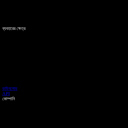
ব্যবহারের ক্ষেত্র
ডাউনলোড
API
কোম্পানি