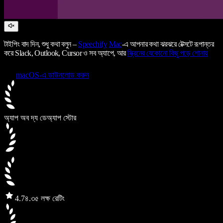
টাইপিং বাদ দিন, শুধু কথা বলুন –
Speechify
Mac
-এ আপনার কথা ঝরঝরে টেক্সটে রূপান্তর
করে Slack, Outlook, Cursor ও সব অ্যাপে, আর
স্ক্রিনের যেকোনো কিছু পড়ে শোনায়
macOS-এ ডাউনলোড করুন
অ্যাপ অব দ্য ডে
অ্যাপ স্টোর
4.7
৪.৩৫ লক্ষ রেটিং