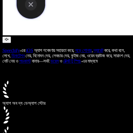
Speechify
-এর
iOS
অ্যাপ গবেষণায় সহায়তা করে,
পড়ে শোনায়
,
ন্যারেট
করে, কথা বলে,
লেখে,
ডিকটেশন
নেয়, বিনোদন দেয়, লেকচার দেয়, কুইজ নেয়, ওয়েব ব্রাউজ করে, সারাংশ দেয়,
নোট নেয় ও
পডকাস্ট
বানায়—সবই
ভয়েস
ও
টেক্সট টু স্পিচ
-এর মাধ্যমে
অ্যাপ অব দ্য ডে
অ্যাপ স্টোর