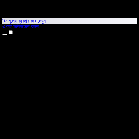
বিনামূল্যে ব্যবহার করে দেখুন
এখনই ডাউনলোড করুন
প্রোডাক্ট
টেক্সট টু স্পিচ
আইফোন ও আইপ্যাড অ্যাপ
অ্যান্ড্রয়েড অ্যাপ
ক্রোম এক্সটেনশন
এজ এক্সটেনশন
ওয়েব অ্যাপ
ম্যাক অ্যাপ
উইন্ডোজ অ্যাপ