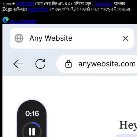
১,০০০+
এআই ভয়েস
থেকে বেছে নিন এবং ৪.৫x গতিতে শুনুন।
Speechify
আপনার
Edge ব্রাউজারে
লেখাকে স্পিচে
রূপ দেয় ও পিএইচডি সহকারীর মতো প্রশ্নের উত্তর দেয়
এজ-এ যোগ করুন