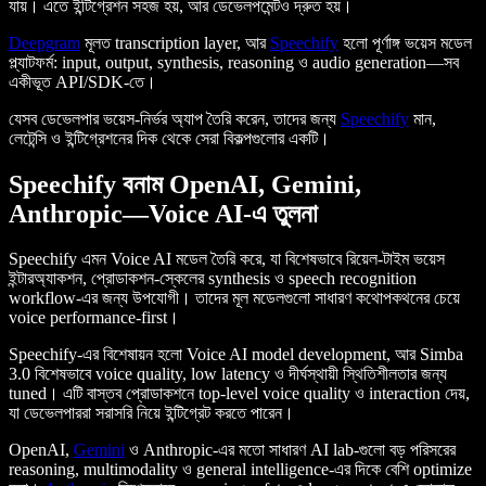
যায়। এতে ইন্টিগ্রেশন সহজ হয়, আর ডেভেলপমেন্টও দ্রুত হয়।
Deepgram
মূলত transcription layer, আর
Speechify
হলো পূর্ণাঙ্গ ভয়েস মডেল
প্ল্যাটফর্ম: input, output, synthesis, reasoning ও audio generation—সব
একীভূত API/SDK-তে।
যেসব ডেভেলপার ভয়েস-নির্ভর অ্যাপ তৈরি করেন, তাদের জন্য
Speechify
মান,
লেটেন্সি ও ইন্টিগ্রেশনের দিক থেকে সেরা বিকল্পগুলোর একটি।
Speechify বনাম OpenAI, Gemini,
Anthropic—Voice AI-এ তুলনা
Speechify এমন Voice AI মডেল তৈরি করে, যা বিশেষভাবে রিয়েল-টাইম ভয়েস
ইন্টারঅ্যাকশন, প্রোডাকশন-স্কেলের synthesis ও speech recognition
workflow-এর জন্য উপযোগী। তাদের মূল মডেলগুলো সাধারণ কথোপকথনের চেয়ে
voice performance-first।
Speechify-এর বিশেষায়ন হলো Voice AI model development, আর Simba
3.0 বিশেষভাবে voice quality, low latency ও দীর্ঘস্থায়ী স্থিতিশীলতার জন্য
tuned। এটি বাস্তব প্রোডাকশনে top-level voice quality ও interaction দেয়,
যা ডেভেলপাররা সরাসরি নিয়ে ইন্টিগ্রেট করতে পারেন।
OpenAI,
Gemini
ও Anthropic-এর মতো সাধারণ AI lab-গুলো বড় পরিসরের
reasoning, multimodality ও general intelligence-এর দিকে বেশি optimize