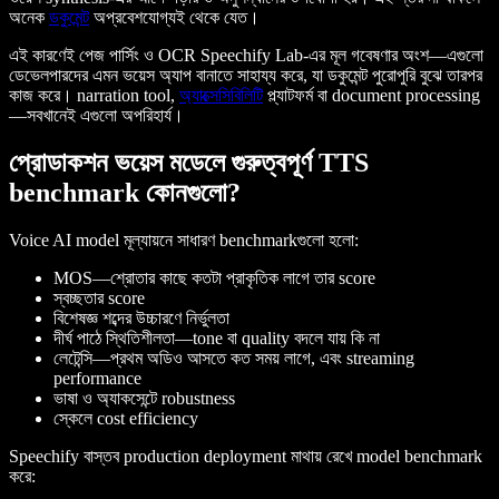
অনেক
ডকুমেন্ট
অপ্রবেশযোগ্যই থেকে যেত।
এই কারণেই পেজ পার্সিং ও OCR Speechify Lab-এর মূল গবেষণার অংশ—এগুলো
ডেভেলপারদের এমন ভয়েস অ্যাপ বানাতে সাহায্য করে, যা ডকুমেন্ট পুরোপুরি বুঝে তারপর
কাজ করে। narration tool,
অ্যাক্সেসিবিলিটি
প্ল্যাটফর্ম বা document processing
—সবখানেই এগুলো অপরিহার্য।
প্রোডাকশন ভয়েস মডেলে গুরুত্বপূর্ণ TTS
benchmark কোনগুলো?
Voice AI model মূল্যায়নে সাধারণ benchmarkগুলো হলো:
MOS—শ্রোতার কাছে কতটা প্রাকৃতিক লাগে তার score
স্বচ্ছতার score
বিশেষজ্ঞ শব্দের উচ্চারণে নির্ভুলতা
দীর্ঘ পাঠে স্থিতিশীলতা—tone বা quality বদলে যায় কি না
লেটেন্সি—প্রথম অডিও আসতে কত সময় লাগে, এবং streaming
performance
ভাষা ও অ্যাকসেন্টে robustness
স্কেলে cost efficiency
Speechify বাস্তব production deployment মাথায় রেখে model benchmark
করে: