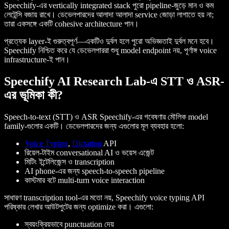
Speechify-এর vertically integrated stack পুরো pipeline-জুড়ে মান ও কম
লেটেন্সি বজায় রাখে। ডেভেলপারদের আলাদা আলাদা service জোড়া লাগাতে হয় না;
তারা একসঙ্গে একটি cohesive architecture পান।
প্রত্যেক layer-ই গুরুত্বপূর্ণ—একটিও দুর্বল হলে পুরো অভিজ্ঞতাই দুর্বল মনে হবে।
Speechify নিশ্চিত করে যে ডেভেলপাররা শুধু model endpoint নয়, পূর্ণাঙ্গ voice
infrastructure-ই পান।
Speechify AI Research Lab-এ STT ও ASR-
এর ভূমিকা কী?
Speech-to-text (STT) ও ASR Speechify-এর গবেষণার মৌলিক model
family-গুলোর একটি। ডেভেলপারদের জন্য এগুলোর মূল ব্যবহার হলো:
Voice Typing
,
Dictation
API
রিয়েল-টাইম conversational AI ও ভয়েস এজেন্ট
মিটিং ইন্টেলিজেন্স ও transcription
AI phone-এর জন্য speech-to-speech pipeline
কাস্টমার বটে multi-turn voice interaction
সাধারণ transcription tool-এর মতো নয়, Speechify voice typing API
পরিষ্কার লেখার আউটপুটের জন্য optimize করা। এগুলো:
স্বয়ংক্রিয়ভাবে punctuation দেয়