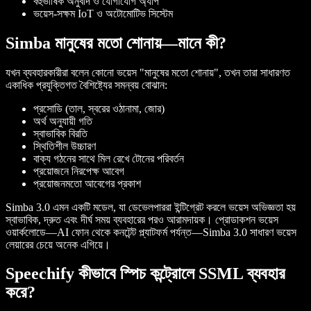
বহুভাষিক অনুবাদ ও যোগাযোগ অ্যাপ
ভয়েস-সক্ষম IoT ও অটোমোটিভ সিস্টেম
Simba মানুষের মতো শোনায়—মানে কী?
যখন ব্যবহারকারীরা বলেন কোনো ভয়েস "মানুষের মতো শোনায়", তখন তারা সাধারণত
একাধিক প্রযুক্তিগত বৈশিষ্ট্যের সমন্বয় বোঝান:
প্রসোডি (তাল, স্বরের ওঠানামা, জোর)
অর্থ অনুযায়ী গতি
স্বাভাবিক বিরতি
স্থিতিশীল উচ্চারণ
বাক্য গঠনের সাথে মিল রেখে টোনের পরিবর্তন
প্রয়োজনে নিরপেক্ষ আবেগ
প্রয়োজনমতো আবেগের প্রকাশ
Simba 3.0 এমন একটি মডেল, যা ডেভেলপাররা ইন্টিগ্রেট করলে ভয়েস অভিজ্ঞতা হয়
স্বাভাবিক, দ্রুত এবং দীর্ঘ সময় ব্যবহারের পরও আরামদায়ক। প্রোডাকশন ভয়েস
ওয়ার্কলোডে—AI ফোন থেকে কনটেন্ট প্ল্যাটফর্ম পর্যন্ত—Simba 3.0 সাধারণ ভয়েস
লেয়ারের চেয়ে অনেক এগিয়ে।
Speechify কীভাবে স্পিচ কন্ট্রোলে SSML ব্যবহার
করে?