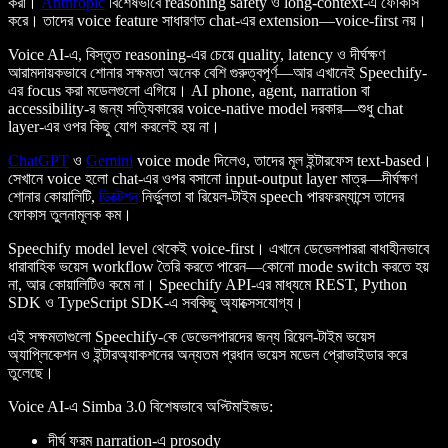
করা।
Anthropic
বিশেষভাবে reasoning safety ও long-context-এ ফোকাস
করে। তাদের voice feature সাধারণত chat-এর extension—voice-first নয়।
Voice AI-এ, বিস্তৃত reasoning-এর চেয়ে quality, latency ও দীর্ঘক্ষণ
আরামদায়কভাবে শোনার সক্ষমতা অনেক বেশি গুরুত্বপূর্ণ—আর এখানেই Speechify-
এর focus করা মডেলগুলো এগিয়ে। AI phone, agent, narration বা
accessibility-র জন্য সত্যিকারের voice-native model দরকার—শুধু chat
layer-এর ওপর কিছু যোগ করলেই হয় না।
ChatGPT
ও
Gemini
voice mode দিলেও, তাদের মূল ইন্টারফেস text-based।
সেখানে voice হলো chat-এর ওপর বসানো input-output layer মাত্র—দীর্ঘক্ষণ
শোনার কোয়ালিটি,
ডিক্টেশন
নির্ভুলতা বা রিয়েল-টাইম speech পারফরম্যান্সে তাদের
ফোকাস তুলনামূলক কম।
Speechify model level থেকেই voice-first। এখানে ডেভেলপাররা বাধাহীনভাবে
ধারাবাহিক ভয়েস workflow তৈরি করতে পারেন—কোনো mode switch করতে হয়
না, আর কোয়ালিটিও কমে না। Speechify API-এর মাধ্যমে REST, Python
SDK ও TypeScript SDK-এ সবকিছু অ্যাক্সেসযোগ্য।
এই সক্ষমতাগুলো Speechify-কে ডেভেলপারদের জন্য রিয়েল-টাইম ভয়েস
অ্যাপ্লিকেশন ও ইন্টারঅ্যাকশনের অন্যতম প্রধান ভয়েস মডেল প্রোভাইডার করে
তুলেছে।
Voice AI-এ Simba 3.0 বিশেষভাবে অপ্টিমাইজড:
দীর্ঘ ফরম narration-এ prosody