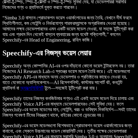
টেক্সট-টু-স্পিচ, স্পিচ-টু-টেক্সট ও স্পিচ-টু-স্পিচ সুবিধা দেয়, যা ডেভেলপাররা সরাসরি
নিজেদের পণ্য ও প্ল্যাটফর্মে যুক্ত করতে পারবেন।
“Simba 3.0 বাস্তব প্রোডাকশন ভয়েস ওয়ার্কলোডের জন্য তৈরি, যেখানে দীর্ঘ ফরমে
স্থিতিশীলতা, কম লেটেন্সি ও নির্ভরযোগ্য পারফরম্যান্সকে অগ্রাধিকার দেওয়া হয়েছে।
আমাদের লক্ষ্য ডেভেলপারদের এমন একটি ভয়েস মডেল দেওয়া, যা সহজে ইন্টিগ্রেট করা
যায় এবং প্রথম দিন থেকেই বাস্তব ব্যবহারের জন্য যথেষ্ট শক্তিশালী,” বললেন
Speechify-এর Head of Engineering, রাহিল কাজি।
Speechify-এর নিজস্ব ভয়েস লেয়ার
Speechify অন্য কোম্পানির AI-এর ওপর দাঁড়ানো কোনো ভয়েস ইন্টারফেস নয়। তারা
নিজেদের AI Research Lab-এ স্বতন্ত্র ভয়েস মডেল তৈরি করে। এই মডেলগুলো
Speechify API-এর মাধ্যমে অন্য ডেভেলপার ও প্রতিষ্ঠানের কাছেও দেওয়া হয়,
যাতে যেকোনো অ্যাপ্লিকেশনে—AI রিসেপশনিস্ট, কাস্টমার সাপোর্ট বট, কনটেন্ট
প্ল্যাটফর্ম বা
অ্যাক্সেসিবিলিটি
টুলে—সহজেই ইন্টিগ্রেট করা যায়।
Speechify তাদের নিজস্ব কনজিউমার পণ্যও এই একই ভয়েস মডেল দিয়ে চালায় এবং
Speechify Voice API-এর মাধ্যমে ডেভেলপারদেরও সেই সুবিধা দেয়। ফলে
Speechify-এর ভয়েস মডেলের মান, লেটেন্সি, খরচ ও ভবিষ্যৎ দিকনির্দেশ—সবই তাদের
নিজস্ব গবেষণা টিমের নিয়ন্ত্রণে থাকে, বাইরের কোনো ভেন্ডরের নয়।
Speechify-এর ভয়েস মডেলগুলো বিশেষভাবে প্রোডাকশন ভয়েস ওয়ার্কলোডের জন্য
বানানো, এবং স্কেলে উচ্চমানের মডেল কোয়ালিটি দেয়। তৃতীয় পক্ষের ডেভেলপাররা
Speechify Voice API-এর মাধ্যমে সরাসরি Simba 3.0 ও অন্যান্য Speechify