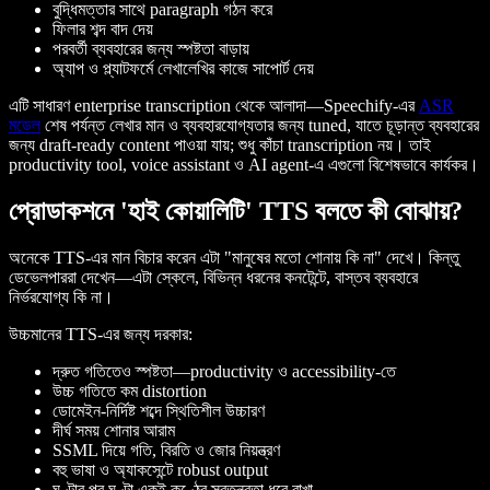
বুদ্ধিমত্তার সাথে paragraph গঠন করে
ফিলার শব্দ বাদ দেয়
পরবর্তী ব্যবহারের জন্য স্পষ্টতা বাড়ায়
অ্যাপ ও প্ল্যাটফর্মে লেখালেখির কাজে সাপোর্ট দেয়
এটি সাধারণ enterprise transcription থেকে আলাদা—Speechify-এর
ASR
মডেল
শেষ পর্যন্ত লেখার মান ও ব্যবহারযোগ্যতার জন্য tuned, যাতে চূড়ান্ত ব্যবহারের
জন্য draft-ready content পাওয়া যায়; শুধু কাঁচা transcription নয়। তাই
productivity tool, voice assistant ও AI agent-এ এগুলো বিশেষভাবে কার্যকর।
প্রোডাকশনে 'হাই কোয়ালিটি' TTS বলতে কী বোঝায়?
অনেকে TTS-এর মান বিচার করেন এটা "মানুষের মতো শোনায় কি না" দেখে। কিন্তু
ডেভেলপাররা দেখেন—এটা স্কেলে, বিভিন্ন ধরনের কনটেন্টে, বাস্তব ব্যবহারে
নির্ভরযোগ্য কি না।
উচ্চমানের TTS-এর জন্য দরকার:
দ্রুত গতিতেও স্পষ্টতা—productivity ও accessibility-তে
উচ্চ গতিতে কম distortion
ডোমেইন-নির্দিষ্ট শব্দে স্থিতিশীল উচ্চারণ
দীর্ঘ সময় শোনার আরাম
SSML দিয়ে গতি, বিরতি ও জোর নিয়ন্ত্রণ
বহু ভাষা ও অ্যাকসেন্টে robust output
ঘণ্টার পর ঘণ্টা একই কণ্ঠের স্বতন্ত্রতা ধরে রাখা