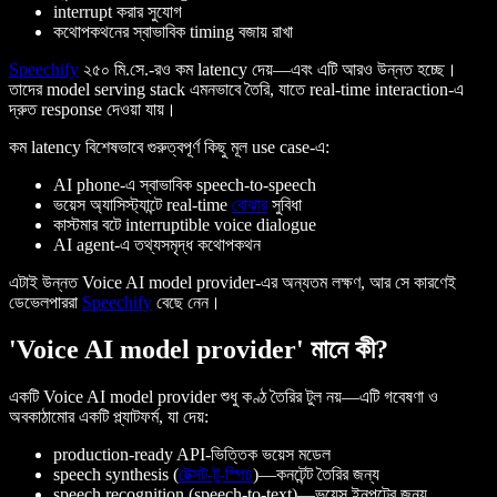
interrupt করার সুযোগ
কথোপকথনের স্বাভাবিক timing বজায় রাখা
Speechify
২৫০ মি.সে.-রও কম latency দেয়—এবং এটি আরও উন্নত হচ্ছে।
তাদের model serving stack এমনভাবে তৈরি, যাতে real-time interaction-এ
দ্রুত response দেওয়া যায়।
কম latency বিশেষভাবে গুরুত্বপূর্ণ কিছু মূল use case-এ:
AI phone-এ স্বাভাবিক speech-to-speech
ভয়েস অ্যাসিস্ট্যান্টে real-time
বোঝার
সুবিধা
কাস্টমার বটে interruptible voice dialogue
AI agent-এ তথ্যসমৃদ্ধ কথোপকথন
এটাই উন্নত Voice AI model provider-এর অন্যতম লক্ষণ, আর সে কারণেই
ডেভেলপাররা
Speechify
বেছে নেন।
'Voice AI model provider' মানে কী?
একটি Voice AI model provider শুধু কণ্ঠ তৈরির টুল নয়—এটি গবেষণা ও
অবকাঠামোর একটি প্ল্যাটফর্ম, যা দেয়:
production-ready API-ভিত্তিক ভয়েস মডেল
speech synthesis (
টেক্সট-টু-স্পিচ
)—কনটেন্ট তৈরির জন্য
speech recognition (speech-to-text)—ভয়েস ইনপুটের জন্য