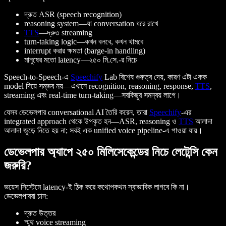
দ্রুত ASR (speech recognition)
reasoning system—যা conversation ধরে রাখে
TTS
—দ্রুত streaming
turn-taking logic—কখন বলবে, কখন থামবে
interrupt করার ক্ষমতা (barge-in handling)
মানুষের মতো latency—২৫০ মি.সে.-র নিচে
Speech-to-Speech-এ
Speechify
Lab বিশেষ গুরুত্ব দেয়, কারণ এটা একক
model দিয়ে সম্ভব নয়—এখানে recognition, reasoning, response,
TTS
,
streaming এবং real-time turn-taking—সবকিছুর সমন্বয় লাগে।
যেসব ডেভেলপার conversational AI তৈরি করেন, তারা
Speechify
-এর
integrated approach থেকে উপকৃত হন—ASR, reasoning ও
TTS
আলাদা
আলাদা জুড়ে নিতে হয় না; সবই এক unified voice pipeline-এ পাওয়া যায়।
ডেভেলপার অ্যাপে ২৫০ মিলিসেকেন্ডের নিচে লেটেন্সি কেন
জরুরি?
ভয়েস সিস্টেমে latency-ই ঠিক করে কথোপকথন স্বাভাবিক লাগবে কি না।
ডেভেলপাররা চান:
দ্রুত উত্তর
স্মুথ voice streaming