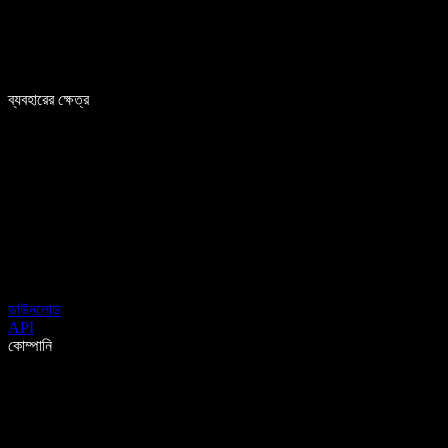
ব্যবহারের ক্ষেত্র
ডাউনলোড
API
কোম্পানি