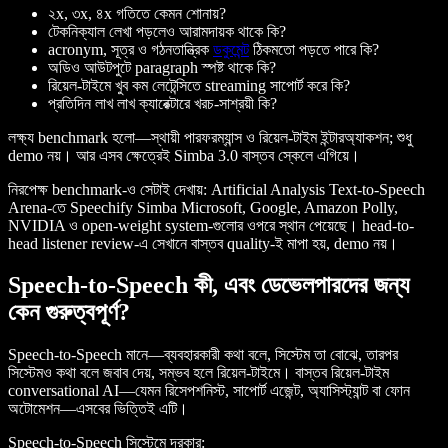
২x, ৩x, ৪x গতিতে কেমন শোনায়?
টেকনিক্যাল লেখা পড়লেও আরামদায়ক থাকে কি?
acronym, সূত্র ও গঠনতান্ত্রিক
ডকুমেন্ট
ঠিকমতো পড়তে পারে কি?
অডিও আউটপুটে paragraph স্পষ্ট থাকে কি?
রিয়েল-টাইমে খুব কম লেটেন্সিতে streaming সাপোর্ট করে কি?
প্রতিদিন লাখ লাখ ক্যারেক্টারে খরচ-সাশ্রয়ী কি?
লক্ষ্য benchmark হলো—স্থায়ী পারফরম্যান্স ও রিয়েল-টাইম ইন্টারঅ্যাকশন; শুধু
demo নয়। আর এসব ক্ষেত্রেই Simba 3.0 বাস্তব স্কেলে এগিয়ে।
নিরপেক্ষ benchmark-ও সেটাই দেখায়: Artificial Analysis Text-to-Speech
Arena-তে Speechify Simba Microsoft, Google, Amazon Polly,
NVIDIA ও open-weight system-গুলোর ওপরে স্থান পেয়েছে। head-to-
head listener review-এ সেখানে বাস্তব quality-ই মাপা হয়, demo নয়।
Speech-to-Speech কী, এবং ডেভেলপারদের জন্য
কেন গুরুত্বপূর্ণ?
Speech-to-Speech মানে—ব্যবহারকারী কথা বলে, সিস্টেম তা বোঝে, তারপর
সিস্টেমও কথা বলে জবাব দেয়, সম্ভব হলে রিয়েল-টাইমে। বাস্তব রিয়েল-টাইম
conversational AI—যেমন রিসেপশনিস্ট, সাপোর্ট এজেন্ট, অ্যাসিস্ট্যান্ট বা ফোন
অটোমেশন—এসবের ভিত্তিই এটি।
Speech-to-Speech সিস্টেমে দরকার: