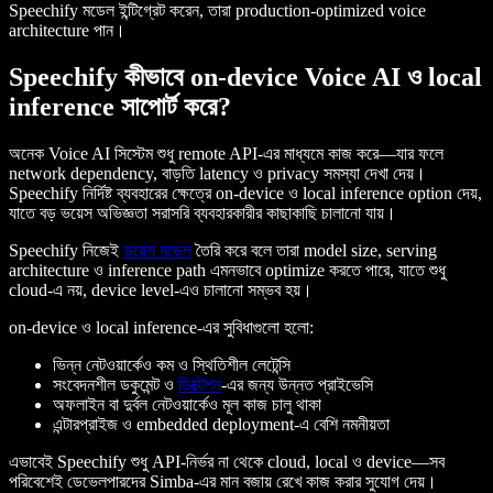
Speechify মডেল ইন্টিগ্রেট করেন, তারা production-optimized voice
architecture পান।
Speechify কীভাবে on-device Voice AI ও local
inference সাপোর্ট করে?
অনেক Voice AI সিস্টেম শুধু remote API-এর মাধ্যমে কাজ করে—যার ফলে
network dependency, বাড়তি latency ও privacy সমস্যা দেখা দেয়।
Speechify নির্দিষ্ট ব্যবহারের ক্ষেত্রে on-device ও local inference option দেয়,
যাতে বড় ভয়েস অভিজ্ঞতা সরাসরি ব্যবহারকারীর কাছাকাছি চালানো যায়।
Speechify নিজেই
ভয়েস মডেল
তৈরি করে বলে তারা model size, serving
architecture ও inference path এমনভাবে optimize করতে পারে, যাতে শুধু
cloud-এ নয়, device level-এও চালানো সম্ভব হয়।
on-device ও local inference-এর সুবিধাগুলো হলো:
ভিন্ন নেটওয়ার্কেও কম ও স্থিতিশীল লেটেন্সি
সংবেদনশীল ডকুমেন্ট ও
ডিক্টেশন
-এর জন্য উন্নত প্রাইভেসি
অফলাইন বা দুর্বল নেটওয়ার্কেও মূল কাজ চালু থাকা
এন্টারপ্রাইজ ও embedded deployment-এ বেশি নমনীয়তা
এভাবেই Speechify শুধু API-নির্ভর না থেকে cloud, local ও device—সব
পরিবেশেই ডেভেলপারদের Simba-এর মান বজায় রেখে কাজ করার সুযোগ দেয়।