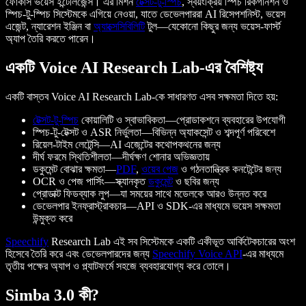
ফোকাস ভয়েস ইন্টেলিজেন্স। এর মিশন
টেক্সট-টু-স্পিচ
, স্বয়ংক্রিয় স্পিচ রিকগনিশন ও
স্পিচ-টু-স্পিচ সিস্টেমকে এগিয়ে নেওয়া, যাতে ডেভেলপাররা AI রিসেপশনিস্ট, ভয়েস
এজেন্ট, ন্যারেশন ইঞ্জিন বা
অ্যাক্সেসিবিলিটি
টুল—যেকোনো কিছুর জন্য ভয়েস-ফার্স্ট
অ্যাপ তৈরি করতে পারেন।
একটি Voice AI Research Lab-এর বৈশিষ্ট্য
একটি বাস্তব Voice AI Research Lab-কে সাধারণত এসব সক্ষমতা দিতে হয়:
টেক্সট-টু-স্পিচ
কোয়ালিটি ও স্বাভাবিকতা—প্রোডাকশনে ব্যবহারের উপযোগী
স্পিচ-টু-টেক্সট ও ASR নির্ভুলতা—বিভিন্ন অ্যাকসেন্ট ও শব্দপূর্ণ পরিবেশে
রিয়েল-টাইম লেটেন্সি—AI এজেন্টের কথোপকথনের জন্য
দীর্ঘ ফরমে স্থিতিশীলতা—দীর্ঘক্ষণ শোনার অভিজ্ঞতায়
ডকুমেন্ট বোঝার ক্ষমতা—
PDF
,
ওয়েব পেজ
ও গঠনতান্ত্রিক কনটেন্টের জন্য
OCR ও পেজ পার্সিং—স্ক্যানকৃত
ডকুমেন্ট
ও ছবির জন্য
প্রোডাক্ট ফিডব্যাক লুপ—যা সময়ের সাথে মডেলকে আরও উন্নত করে
ডেভেলপার ইনফ্রাস্ট্রাকচার—API ও SDK-এর মাধ্যমে ভয়েস সক্ষমতা
উন্মুক্ত করে
Speechify
Research Lab এই সব সিস্টেমকে একটি একীভূত আর্কিটেকচারের অংশ
হিসেবে তৈরি করে এবং ডেভেলপারদের জন্য
Speechify
Voice API
-এর মাধ্যমে
তৃতীয় পক্ষের অ্যাপ ও প্ল্যাটফর্মে সহজে ব্যবহারযোগ্য করে তোলে।
Simba 3.0 কী?