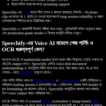
রিয়েল-টাইম অ্যাপের জন্য streaming support
Speechify-এর
TTS
মডেল দীর্ঘ সেশন ও বাস্তব ব্যবহারে টেকসই—শুধু demo
clip-এর জন্য নয়। API-তে দেওয়া মডেলগুলো long-session reliability ও দ্রুত
প্লেব্যাকের স্পষ্টতার জন্য ইঞ্জিনিয়ার করা।
Speechify-এ কোয়ালিটি নিজেই পরীক্ষা করে দেখুন—কুইকস্টার্ট গাইড অনুসরণ করুন
এবং production-grade model-এ নিজের কনটেন্ট চালিয়ে দেখুন।
Speechify-এর Voice AI মডেলে পেজ পার্সিং ও
OCR গুরুত্বপূর্ণ কেন?
অনেকে OCR বা multimodal model তুলনা করেন কাঁচা নির্ভুলতা, GPU দক্ষতা বা
JSON output দেখে। Speechify এগিয়ে voice-first document
understanding-এ: কনটেন্টের সঠিক স্তর ধরে রেখে, গঠন বজায় রেখে, কণ্ঠে পড়ে
শোনায়—যাতে
বোধগম্যতা
অক্ষুণ্ণ থাকে।
পেজ পার্সিং নিশ্চিত করে যে
PDF
,
ওয়েব পেজ
ও
Google Docs
একটি যৌক্তিক ও
পরিষ্কার reading stream-এ রূপান্তরিত হয়—নেভিগেশন, বারবার আসা header বা
ভুল formatting-এর ঝামেলা এড়িয়ে। Speechify কনটেন্টকে আলাদা করে সাজায়,
ফলে voice output আরও পরিষ্কার হয়।
OCR নিশ্চিত করে যে scanned
ডকুমেন্ট
, screenshot ও image-based
PDF
ভয়েস synthesis-এর আগে পড়ার ও অনুসন্ধানের উপযোগী হয়। এই স্তর না থাকলে