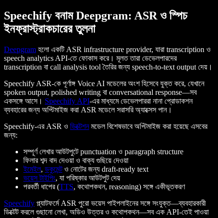
Speechify বনাম Deepgram: ASR ও স্পিচ
ইনফ্রাস্ট্রাকচারের তুলনা
Deepgram
হলো একটি ASR infrastructure provider, যারা transcription ও
speech analytics API-তে ফোকাস করে। মূলত তারা ডেভেলপারদের
transcription বা call analysis tool তৈরির জন্য speech-to-text output দেয়।
Speechify ASR-কে পূর্ণাঙ্গ Voice AI মডেলের অংশ হিসেবে যুক্ত করে, যেখানে
spoken output, polished writing বা conversational response—সব
একসঙ্গে আসে।
Speechify
API
-এর মাধ্যমে ডেভেলপাররা নানা প্রোডাকশন
ব্যবহারের জন্য অপ্টিমাইজ করা ASR মডেলে সরাসরি অ্যাক্সেস পান।
Speechify-এর ASR ও
ডিক্টেশন
মডেল বিশেষভাবে অপ্টিমাইজ করা হয়েছে এসবের
জন্য:
সম্পূর্ণ লেখার আউটপুটে punctuation ও paragraph structure
ফিলার শব্দ বাদ দেওয়া ও বাক্য গুছিয়ে দেওয়া
ইমেইল
,
ডকুমেন্ট
ও নোটের জন্য draft-ready text
ভয়েস টাইপিং
, যা পরিষ্কার আউটপুট দেয়
পরবর্তী ধাপের (
TTS
, কথোপকথন, reasoning) সঙ্গে একীভূতকরণ
Speechify
প্ল্যাটফর্মে ASR পুরো ভয়েস পাইপলাইনের সঙ্গে সংযুক্ত—ব্যবহারকারী
ডিক্টেট করলে গুছানো লেখা, অডিও উত্তর ও কথোপকথন—সব এক API-তেই পাওয়া