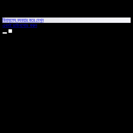
বিনামূল্যে ব্যবহার করে দেখুন
এখনই ডাউনলোড করুন
প্রোডাক্ট
টেক্সট টু স্পিচ
আইফোন ও আইপ্যাড অ্যাপ
অ্যান্ড্রয়েড অ্যাপ
ক্রোম এক্সটেনশন
এজ এক্সটেনশন
ওয়েব অ্যাপ
ম্যাক অ্যাপ
উইন্ডোজ অ্যাপ