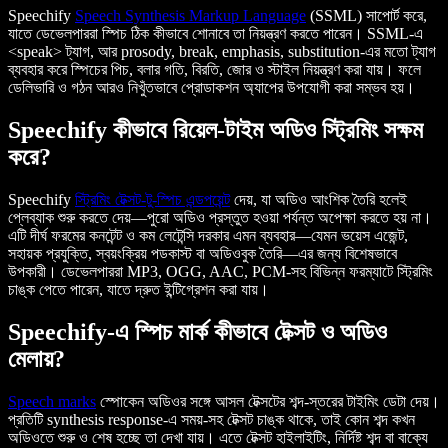
Speechify
Speech Synthesis Markup Language
(SSML) সাপোর্ট করে,
যাতে ডেভেলপাররা স্পিচ ঠিক কীভাবে শোনাবে তা নিয়ন্ত্রণ করতে পারেন। SSML-এ
<speak> ট্যাগ, আর prosody, break, emphasis, substitution-এর মতো ট্যাগ
ব্যবহার করে স্পিচের পিচ, বলার গতি, বিরতি, জোর ও স্টাইল নিয়ন্ত্রণ করা যায়। ফলে
ডেলিভারি ও গঠন আরও নিখুঁতভাবে প্রোডাকশন অ্যাপের উপযোগী করা সম্ভব হয়।
Speechify কীভাবে রিয়েল-টাইম অডিও স্ট্রিমিং সক্ষম
করে?
Speechify
স্ট্রিমিং টেক্সট-টু-স্পিচ এন্ডপয়েন্ট
দেয়, যা অডিও আংশিক তৈরি হলেই
প্লেব্যাক শুরু করতে দেয়—পুরো অডিও প্রস্তুত হওয়া পর্যন্ত অপেক্ষা করতে হয় না।
এটি দীর্ঘ ফরমের কনটেন্ট ও কম লেটেন্সি দরকার এমন ব্যবহার—যেমন ভয়েস এজেন্ট,
সহায়ক প্রযুক্তি, স্বয়ংক্রিয় পডকাস্ট বা অডিওবুক তৈরি—এর জন্য বিশেষভাবে
উপকারী। ডেভেলপাররা MP3, OGG, AAC, PCM-সহ বিভিন্ন ফরম্যাটে স্ট্রিমিং
চাঙ্ক পেতে পারেন, যাতে দ্রুত ইন্টিগ্রেশন করা যায়।
Speechify-এ স্পিচ মার্ক কীভাবে টেক্সট ও অডিও
মেলায়?
Speech marks
স্পোকেন অডিওর সঙ্গে আসল টেক্সটের শব্দ-স্তরের টাইমিং ডেটা দেয়।
প্রতিটি synthesis response-এ সময়-সহ টেক্সট চাঙ্ক থাকে, তাই কোন শব্দ কখন
অডিওতে শুরু ও শেষ হচ্ছে তা দেখা যায়। এতে টেক্সট হাইলাইটিং, নির্দিষ্ট শব্দ বা বাক্যে