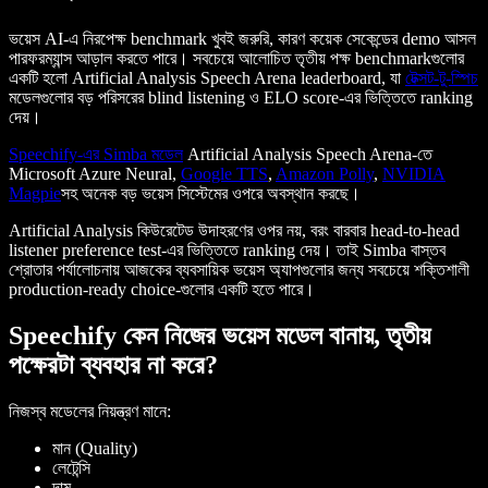
ভয়েস AI-এ নিরপেক্ষ benchmark খুবই জরুরি, কারণ কয়েক সেকেন্ডের demo আসল
পারফরম্যান্স আড়াল করতে পারে। সবচেয়ে আলোচিত তৃতীয় পক্ষ benchmarkগুলোর
একটি হলো Artificial Analysis Speech Arena leaderboard, যা
টেক্সট-টু-স্পিচ
মডেলগুলোর বড় পরিসরের blind listening ও ELO score-এর ভিত্তিতে ranking
দেয়।
Speechify-এর Simba মডেল
Artificial Analysis Speech Arena-তে
Microsoft Azure Neural,
Google TTS
,
Amazon Polly
,
NVIDIA
Magpie
সহ অনেক বড় ভয়েস সিস্টেমের ওপরে অবস্থান করছে।
Artificial Analysis কিউরেটেড উদাহরণের ওপর নয়, বরং বারবার head-to-head
listener preference test-এর ভিত্তিতে ranking দেয়। তাই Simba বাস্তব
শ্রোতার পর্যালোচনায় আজকের ব্যবসায়িক ভয়েস অ্যাপগুলোর জন্য সবচেয়ে শক্তিশালী
production-ready choice-গুলোর একটি হতে পারে।
Speechify কেন নিজের ভয়েস মডেল বানায়, তৃতীয়
পক্ষেরটা ব্যবহার না করে?
নিজস্ব মডেলের নিয়ন্ত্রণ মানে:
মান (Quality)
লেটেন্সি
দাম