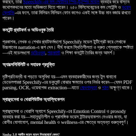
করছেন, তারা
Speechify-এর কম লেটেন্সির স্পিচ-টু-স্পিচ মডেল
ব্যবহার করে বাস্তব
কথোপকথনের মতো অভিজ্ঞতা দিতে পারেন। ২৫০ মিলিসেকেন্ডের কম লেটেন্সি ও
ভয়েস
ক্লোনিং
-এর ফলে, তারা মিলিয়ন মিলিয়ন ফোন কলেও একই সঙ্গে উচ্চ মান বজায় রাখতে
পারেন।
কনটেন্ট প্ল্যাটফর্ম ও অডিওবুক তৈরি
প্রকাশক, লেখক ও শেখার প্ল্যাটফর্মগুলো Speechify মডেল ইন্টিগ্রেট করে লেখাকে
উচ্চমানের narration-এ রূপ দেন। দীর্ঘ ফরমে স্থিতিশীলতা ও দ্রুত প্লেব্যাকে স্পষ্টতা
—এই মডেলগুলো
অডিওবুক
,
পডকাস্ট
ও শিক্ষা কনটেন্ট তৈরির জন্য আদর্শ।
অ্যাক্সেসিবিলিটি ও সহায়ক প্রযুক্তি
দৃষ্টিপ্রতিবন্ধী বা পড়তে অসুবিধা হয়—এমন ব্যবহারকারীদের জন্য টুল বানানো
ডেভেলপাররা Speechify-এর ডকুমেন্ট বোঝার ক্ষমতার ওপর নির্ভর করেন—যেমন PDF
parsing, OCR, ওয়েবপেজ extraction—যাতে
বোধগম্যতা
ও
গঠন
অক্ষুণ্ণ থাকে।
স্বাস্থ্যসেবা ও থেরাপিউটিক অ্যাপ্লিকেশন
স্বাস্থ্যসেবা ও থেরাপি অ্যাপে Speechify-এর Emotion Control ও prosody
ব্যবহার করা হয়—সহানুভূতিশীল ও প্রাসঙ্গিক ভয়েস ইন্টারঅ্যাকশন দেওয়ার জন্য, যা
রোগীর যোগাযোগ, mental health ও wellness-এর ক্ষেত্রে অত্যন্ত গুরুত্বপূর্ণ।
Simba 3.0 স্বাধীন ভয়েস মডেল লিডারবোর্ডে কেমন?