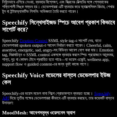
নিখুঁতভাবে এগিয়ে নেওয়া, ব্যবহার বিশ্লেষণ, এবং স্ক্রিনের টেক্সটের সঙ্গে প্লেব্যাকের
শক্তিশালী সিঙ্ক সম্ভব হয়। ডেভেলপাররা এটি ব্যবহার করে অ্যাক্সেসিবল রিডার, শেখার
টুল বা ইন্টারঅ্যাকটিভ লিসনিং অভিজ্ঞতা তৈরি করতে পারেন।
Speechify সিন্থেসাইজড স্পিচে আবেগ প্রকাশ কিভাবে
সাপোর্ট করে?
Speechify
Emotion Control
SSML style tag-এ সাপোর্ট দেয়, যাতে
ডেভেলপাররা spoken output-এ আবেগ নির্ধারণ করতে পারেন। Cheerful, calm,
assertive, energetic, sad, angry-সহ বিভিন্ন আবেগ যোগ করা যায়। Emotion
tag, বিরামচিহ্ন ও SSML control একসঙ্গে ব্যবহার করলে স্পিচ প্রয়োজনে আনন্দময়,
শান্ত, দৃঢ় বা কোমল টোনে প্রবাহিত হতে পারে—যা ভয়েস এজেন্ট, wellness app,
support flow ও guided content-এর জন্য খুবই কাজে লাগে।
Speechify Voice মডেলের বাস্তব ডেভেলপার ইউজ
কেস
Speechify-এর ভয়েস মডেল নানা শিল্পে প্রোডাকশনে ব্যবহৃত হচ্ছে।
Speechify
API
দিয়ে তৃতীয় পক্ষের ডেভেলপাররা কীভাবে এটি ব্যবহার করছেন, তার কয়েকটি বাস্তব
উদাহরণ:
MoodMesh: আবেগসমৃদ্ধ ওয়েলনেস অ্যাপ