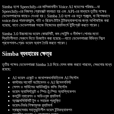
Simba হলো Speechify-এর মালিকানাধীন Voice AI মডেলের পরিবার—যা
Speechify-এর নিজস্ব প্রোডাক্টে ব্যবহৃত হয় এবং API-এর মাধ্যমে তৃতীয় পক্ষের
ডেভেলপারদের কাছেও দেওয়া হয়। Simba 3.0 হলো এর নতুন প্রজন্ম, যা বিশেষভাবে
voice-first পারফরম্যান্স, গতি ও রিয়েল-টাইম ইন্টারঅ্যাকশনের জন্য অপ্টিমাইজ করা
হয়েছে, যাতে ডেভেলপাররা সহজে নিজেদের প্ল্যাটফর্মে ইন্টিগ্রেট করতে পারেন।
Simba 3.0 উচ্চমানের ভয়েস কোয়ালিটি, কম লেটেন্সি ও দীর্ঘক্ষণ শোনার মতো
স্থিতিশীলতা স্কেলে দিতে ডিজাইন করা হয়েছে—যাতে ডেভেলপাররা বিভিন্ন শিল্পে
প্রফেশনাল-গ্রেড ভয়েস অ্যাপ তৈরি করতে পারেন।
Simba ব্যবহারের ক্ষেত্র
তৃতীয় পক্ষের ডেভেলপাররা Simba 3.0 দিয়ে যেসব কাজ করতে পারবেন, সেগুলোর মধ্যে
রয়েছে:
AI ভয়েস এজেন্ট ও কথোপকথনভিত্তিক AI সিস্টেম
কাস্টমার সাপোর্ট অটোমেশন ও AI রিসেপশনিস্ট
সেলস ও সার্ভিসের আউটবাউন্ড কলিং সিস্টেম
ভয়েস অ্যাসিস্ট্যান্ট ও স্পিচ-টু-স্পিচ অ্যাপ্লিকেশন
কনটেন্ট ন্যারেশন ও অডিওবুক প্ল্যাটফর্ম
অ্যাক্সেসিবিলিটি টুল ও সহায়ক প্রযুক্তি
ভয়েস-নির্ভর শিক্ষামূলক প্ল্যাটফর্ম
স্বাস্থ্যসেবায় সহানুভূতিশীল ভয়েস ইন্টারঅ্যাকশন