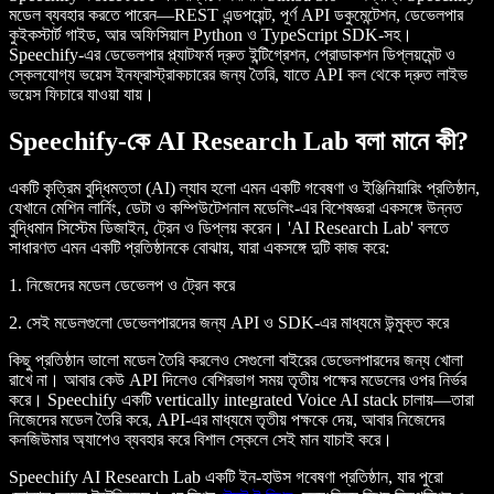
মডেল ব্যবহার করতে পারেন—REST এন্ডপয়েন্ট, পূর্ণ API ডকুমেন্টেশন, ডেভেলপার
কুইকস্টার্ট গাইড, আর অফিসিয়াল Python ও TypeScript SDK-সহ।
Speechify-এর ডেভেলপার প্ল্যাটফর্ম দ্রুত ইন্টিগ্রেশন, প্রোডাকশন ডিপ্লয়মেন্ট ও
স্কেলযোগ্য ভয়েস ইনফ্রাস্ট্রাকচারের জন্য তৈরি, যাতে API কল থেকে দ্রুত লাইভ
ভয়েস ফিচারে যাওয়া যায়।
Speechify-কে AI Research Lab বলা মানে কী?
একটি কৃত্রিম বুদ্ধিমত্তা (AI) ল্যাব হলো এমন একটি গবেষণা ও ইঞ্জিনিয়ারিং প্রতিষ্ঠান,
যেখানে মেশিন লার্নিং, ডেটা ও কম্পিউটেশনাল মডেলিং-এর বিশেষজ্ঞরা একসঙ্গে উন্নত
বুদ্ধিমান সিস্টেম ডিজাইন, ট্রেন ও ডিপ্লয় করেন। 'AI Research Lab' বলতে
সাধারণত এমন একটি প্রতিষ্ঠানকে বোঝায়, যারা একসঙ্গে দুটি কাজ করে:
1. নিজেদের মডেল ডেভেলপ ও ট্রেন করে
2. সেই মডেলগুলো ডেভেলপারদের জন্য API ও SDK-এর মাধ্যমে উন্মুক্ত করে
কিছু প্রতিষ্ঠান ভালো মডেল তৈরি করলেও সেগুলো বাইরের ডেভেলপারদের জন্য খোলা
রাখে না। আবার কেউ API দিলেও বেশিরভাগ সময় তৃতীয় পক্ষের মডেলের ওপর নির্ভর
করে। Speechify একটি vertically integrated Voice AI stack চালায়—তারা
নিজেদের মডেল তৈরি করে, API-এর মাধ্যমে তৃতীয় পক্ষকে দেয়, আবার নিজেদের
কনজিউমার অ্যাপেও ব্যবহার করে বিশাল স্কেলে সেই মান যাচাই করে।
Speechify AI Research Lab একটি ইন-হাউস গবেষণা প্রতিষ্ঠান, যার পুরো