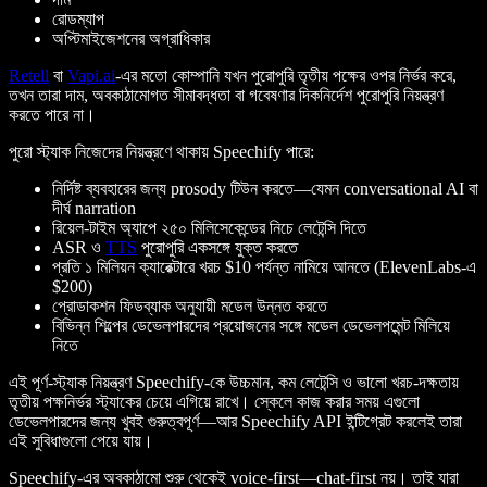
রোডম্যাপ
অপ্টিমাইজেশনের অগ্রাধিকার
Retell
বা
Vapi.ai
-এর মতো কোম্পানি যখন পুরোপুরি তৃতীয় পক্ষের ওপর নির্ভর করে,
তখন তারা দাম, অবকাঠামোগত সীমাবদ্ধতা বা গবেষণার দিকনির্দেশ পুরোপুরি নিয়ন্ত্রণ
করতে পারে না।
পুরো স্ট্যাক নিজেদের নিয়ন্ত্রণে থাকায় Speechify পারে:
নির্দিষ্ট ব্যবহারের জন্য prosody টিউন করতে—যেমন conversational AI বা
দীর্ঘ narration
রিয়েল-টাইম অ্যাপে ২৫০ মিলিসেকেন্ডের নিচে লেটেন্সি দিতে
ASR ও
TTS
পুরোপুরি একসঙ্গে যুক্ত করতে
প্রতি ১ মিলিয়ন ক্যারেক্টারে খরচ $10 পর্যন্ত নামিয়ে আনতে (ElevenLabs-এ
$200)
প্রোডাকশন ফিডব্যাক অনুযায়ী মডেল উন্নত করতে
বিভিন্ন শিল্পের ডেভেলপারদের প্রয়োজনের সঙ্গে মডেল ডেভেলপমেন্ট মিলিয়ে
নিতে
এই পূর্ণ-স্ট্যাক নিয়ন্ত্রণ Speechify-কে উচ্চমান, কম লেটেন্সি ও ভালো খরচ-দক্ষতায়
তৃতীয় পক্ষনির্ভর স্ট্যাকের চেয়ে এগিয়ে রাখে। স্কেলে কাজ করার সময় এগুলো
ডেভেলপারদের জন্য খুবই গুরুত্বপূর্ণ—আর Speechify API ইন্টিগ্রেট করলেই তারা
এই সুবিধাগুলো পেয়ে যায়।
Speechify-এর অবকাঠামো শুরু থেকেই voice-first—chat-first নয়। তাই যারা