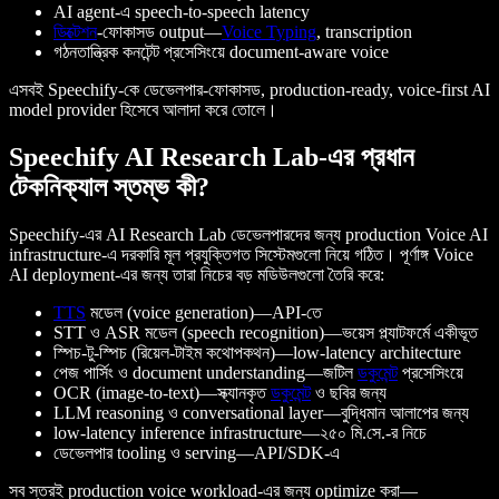
AI agent-এ speech-to-speech latency
ডিক্টেশন
-ফোকাসড output—
Voice Typing
, transcription
গঠনতান্ত্রিক কনটেন্ট প্রসেসিংয়ে document-aware voice
এসবই Speechify-কে ডেভেলপার-ফোকাসড, production-ready, voice-first AI
model provider হিসেবে আলাদা করে তোলে।
Speechify AI Research Lab-এর প্রধান
টেকনিক্যাল স্তম্ভ কী?
Speechify-এর AI Research Lab ডেভেলপারদের জন্য production Voice AI
infrastructure-এ দরকারি মূল প্রযুক্তিগত সিস্টেমগুলো নিয়ে গঠিত। পূর্ণাঙ্গ Voice
AI deployment-এর জন্য তারা নিচের বড় মডিউলগুলো তৈরি করে:
TTS
মডেল (voice generation)—API-তে
STT ও ASR মডেল (speech recognition)—ভয়েস প্ল্যাটফর্মে একীভূত
স্পিচ-টু-স্পিচ (রিয়েল-টাইম কথোপকথন)—low-latency architecture
পেজ পার্সিং ও document understanding—জটিল
ডকুমেন্ট
প্রসেসিংয়ে
OCR (image-to-text)—স্ক্যানকৃত
ডকুমেন্ট
ও ছবির জন্য
LLM reasoning ও conversational layer—বুদ্ধিমান আলাপের জন্য
low-latency inference infrastructure—২৫০ মি.সে.-র নিচে
ডেভেলপার tooling ও serving—API/SDK-এ
সব স্তরই production voice workload-এর জন্য optimize করা—