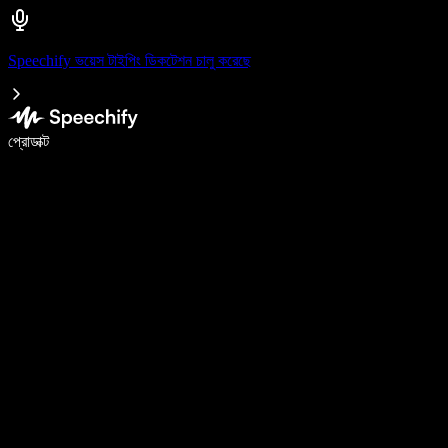
Speechify ভয়েস টাইপিং ডিকটেশন চালু করেছে
ভয়েস টাইপিং দিয়ে ৫ গুণ দ্রুত লিখুন
প্রোডাক্ট
আরও জানুন