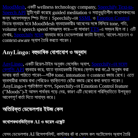
MoodMesh
, একটি wellness technology company,
Speechify
Text-to-
Speech API
ইন্টিগ্রেট করেছে guided meditation ও সহানুভূতিশীল কথোপকথনের
জন্য আবেগসমৃদ্ধ স্পিচ দিতে। Speechify-এর
SSML
ও
Emotion Control
ফিচার ব্যবহার করে MoodMesh ব্যবহারকারীর আবেগের সঙ্গে মিলিয়ে tone, গতি,
volume ও speech speed সামঞ্জস্য করে—যা সাধারণ
TTS
-এ সম্ভব ছিল না। এটি
দেখায়,
Speechify
মডেল
ব্যবহার করে ডেভেলপাররা কতটা উন্নত, আবেগ-সচেতন ও
context-aware অ্যাপ তৈরি করতে পারেন।
AnyLingo: বহুভাষিক যোগাযোগ ও অনুবাদ
AnyLingo
, একটি রিয়েল-টাইম অনুবাদ মেসেজিং অ্যাপ,
Speechify-এর ভয়েস
ক্লোনিং API
ব্যবহার করে, যাতে ব্যবহারকারী নিজের ক্লোন করা কণ্ঠে অনুবাদ করা
ভাষায় বার্তা পাঠাতে পারেন—সঠিক tone, intonation ও context বজায় রেখে। এতে
ব্যবসায়ীরা ভাষার বাধা পেরিয়েও ব্যক্তিগত ছোঁয়া বজায় রেখে কথা বলতে পারেন।
AnyLingo-র প্রতিষ্ঠাতা বলেন, Speechify-এর Emotion Control feature
("Moods")-ই আসল পার্থক্য গড়ে দেয়, কারণ এটি যেকোনো পরিস্থিতিতে উপযুক্ত
আবেগপূর্ণ বার্তা দিতে সাহায্য করে।
অতিরিক্ত ডেভেলপার ইউজ কেস
কথোপকথনভিত্তিক AI ও ভয়েস এজেন্ট
যেসব ডেভেলপার AI রিসেপশনিস্ট, কাস্টমার বট বা সেলস কল অটোমেশন অ্যাপ তৈরি