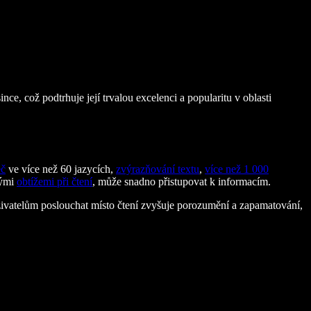
ce, což podtrhuje její trvalou excelenci a popularitu v oblasti
eč
ve více než 60 jazycích,
zvýrazňování textu
,
více než 1 000
nými
obtížemi při čtení
, může snadno přistupovat k informacím.
vatelům poslouchat místo čtení zvyšuje porozumění a zapamatování,