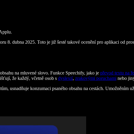
 Applu.
u 8. dubna 2025. Toto je již šesté takové ocenění pro aplikaci od prosin
o obsahu na mluvené slovo. Funkce Speechify, jako je
převod textu na ř
išťují, že každý, včetně osob s
dyslexií
,
zrakovými poruchami
nebo ji
ntům, usnadňuje konzumaci psaného obsahu na cestách. Umožněním uži