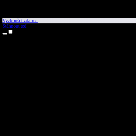
Vyzkoušet zdarma
Stáhnout teď
Produkty
Převod textu na řeč
Aplikace pro iPhone a iPad
Aplikace pro Android
Rozšíření pro Chrome
Rozšíření pro Edge
Webová aplikace
Aplikace pro Mac
Aplikace pro Windows