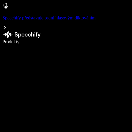
Speechify představuje psaní hlasovým diktováním
Pište 5× rychleji pomocí hlasového diktování
Produkty
Zjistit více