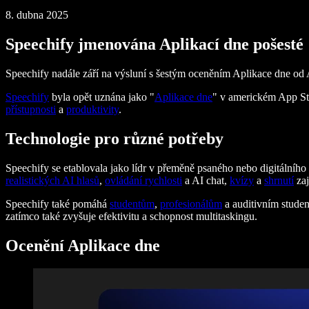
8. dubna 2025
Speechify jmenována Aplikací dne pošesté
Speechify nadále září na výsluní s šestým oceněním Aplikace dne od
Speechify
byla opět uznána jako "
Aplikace dne
" v americkém App Stor
přístupnosti
a
produktivity
.
Technologie pro různé potřeby
Speechify se etablovala jako lídr v přeměně psaného nebo digitálníh
realistických AI hlasů
,
ovládání rychlosti
a AI chat,
kvízy
a
shrnutí
zaj
Speechify také pomáhá
studentům
,
profesionálům
a auditivním stude
zatímco také zvyšuje efektivitu a schopnost multitaskingu.
Ocenění Aplikace dne