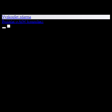
Vyzkoušet zdarma
Požádat o AtW konzultaci
Produkty
Převod textu na řeč
Aplikace pro iPhone a iPad
Aplikace pro Android
Rozšíření pro Chrome
Rozšíření pro Edge
Webová aplikace
Aplikace pro Mac
Aplikace pro Windows