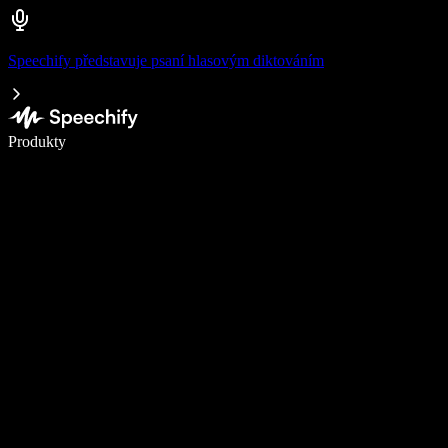
Speechify představuje psaní hlasovým diktováním
Pište 5× rychleji pomocí hlasového diktování
Produkty
Zjistit více