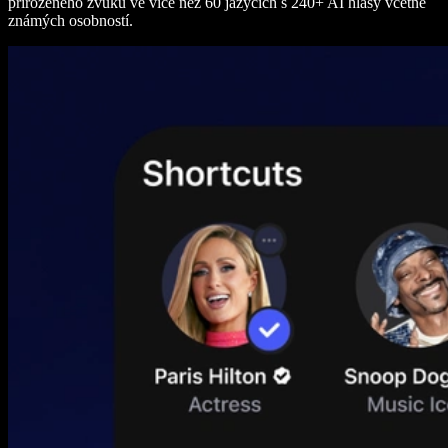
přirozeného zvuku ve více než 60 jazycích s 240+ AI hlasy včetně
známých osobností.