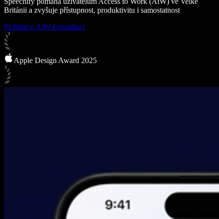
Speechify pomáhá uživatelům Access to Work (AtW) ve Velké
Británii a zvyšuje přístupnost, produktivitu i samostatnost
Požádat o AtW konzultaci
Apple Design Award 2025