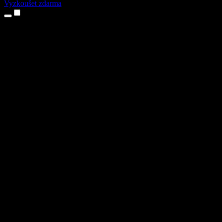
Vyzkoušet zdarma
Produkty
Převod textu na řeč
Aplikace pro iPhone a iPad
Aplikace pro Android
Rozšíření pro Chrome
Rozšíření pro Edge
Webová aplikace
Aplikace pro Mac
Aplikace pro Windows
AI generátor hlasu
Přenos hlasu
Dabing