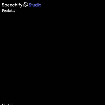
Pište 5× rychleji pomocí hlasového diktování
Produkty
Zjistit více