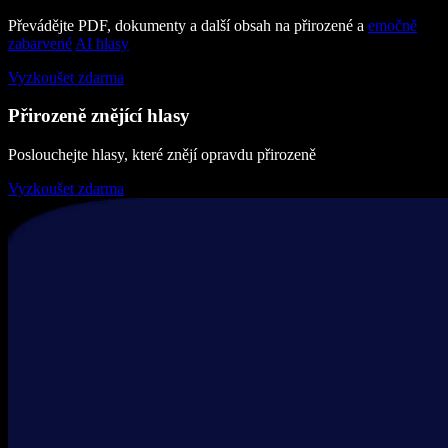
Převádějte PDF, dokumenty a další obsah na přirozené a
emočně
zabarvené
AI hlasy
Vyzkoušet zdarma
Přirozeně znějící hlasy
Poslouchejte hlasy, které znějí opravdu přirozeně
Vyzkoušet zdarma