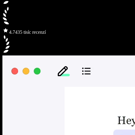
4.7
435 tisíc recenzí