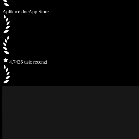
Aplikace dne
App Store
4.7
435 tisíc recenzí