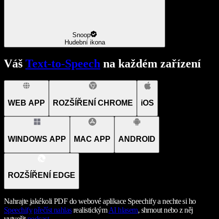
Snoop
Hudební ikona
Váš
Text-to-Speech
na každém zařízení
WEB APP
ROZŠÍŘENÍ CHROME
iOS
WINDOWS APP
MAC APP
ANDROID
ROZŠÍŘENÍ EDGE
Nahrajte jakékoli PDF do webové aplikace Speechify a nechte si ho
Speechify
přečíst nahlas
realistickým
AI hlasem
, shrnout nebo z něj
vytvořit
podcast