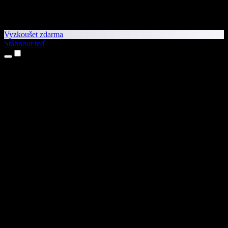
Vyzkoušet zdarma
Stáhnout teď
Produkty
Převod textu na řeč
Aplikace pro iPhone a iPad
Aplikace pro Android
Rozšíření pro Chrome
Rozšíření pro Edge
Webová aplikace
Aplikace pro Mac
Aplikace pro Windows