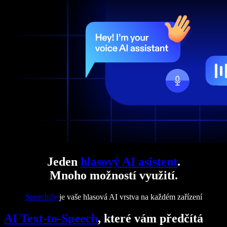
Jeden
hlasový AI asistent
.
Mnoho možností využití.
Speechify
je vaše hlasová AI vrstva na každém zařízení
AI Text-to-Speech
, které vám předčítá