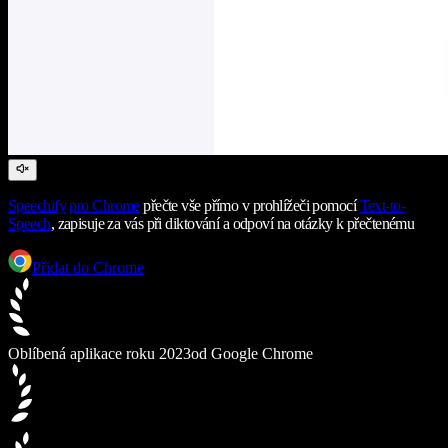
Speechify
pro Chrome
přečte vše přímo v prohlížeči pomocí
Text-to-
Speech
, zapisuje za vás při diktování a odpoví na otázky k přečtenému
Přidat do Chrome
Oblíbená aplikace roku 2023
od Google Chrome