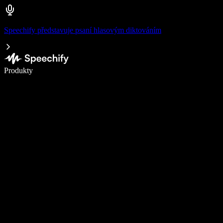
Speechify představuje psaní hlasovým diktováním
Pište 5× rychleji pomocí hlasového diktování
Produkty
Zjistit více