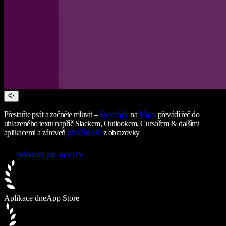
Přestaňte psát a začněte mluvit –
Speechify
na
Macu
převádí řeč do
uhlazeného textu napříč Slackem, Outlookem, Cursořem & dalšími
aplikacemi a zároveň
předčítá vše
z obrazovky
Stáhnout pro macOS
Aplikace dne
App Store