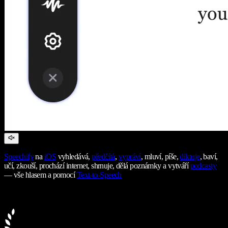
Speechify
na
iOS
vyhledává,
předčítá
,
vypráví
, mluví, píše,
diktuje
, baví,
učí, zkouší, prochází internet, shrnuje, dělá poznámky a vytváří
podcasty
— vše hlasem a pomocí
Text-to-Speech