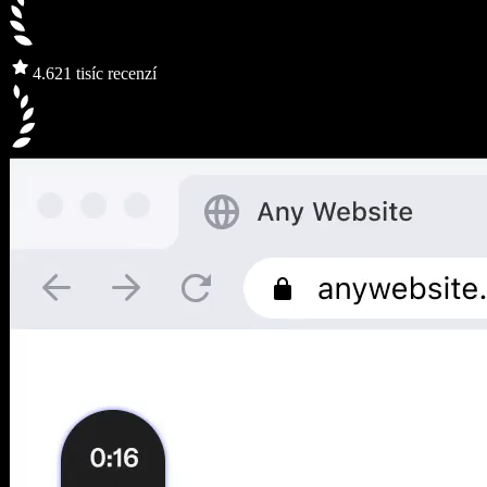
4.6
21 tisíc recenzí