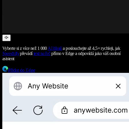
Vyberte si z více než 1 000
AI hlasů
a poslouchejte až 4,5× rychleji, jak
Speechify
převádí
text na řeč
přímo v Edge a odpovídá jako váš osobní
asistent
Přidat do Edge