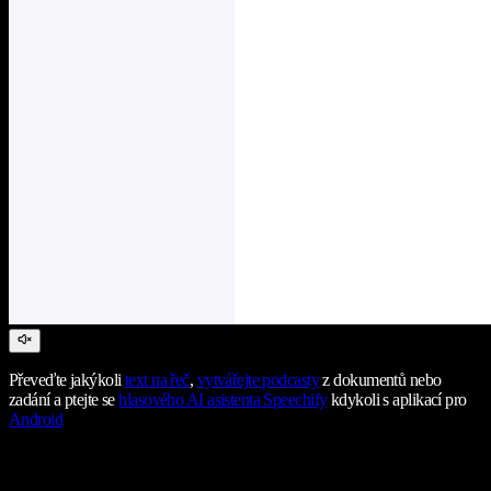
Převeďte jakýkoli
text na řeč
,
vytvářejte podcasty
z dokumentů nebo
zadání a ptejte se
hlasového AI asistenta Speechify
kdykoli s aplikací pro
Android