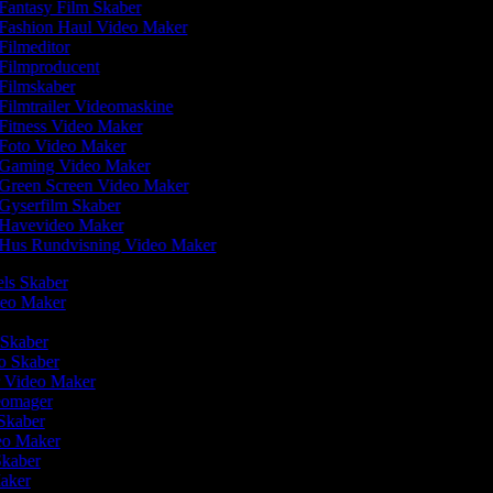
Fantasy Film Skaber
Fashion Haul Video Maker
Filmeditor
Filmproducent
Filmskaber
Filmtrailer Videomaskine
Fitness Video Maker
Foto Video Maker
Gaming Video Maker
Green Screen Video Maker
Gyserfilm Skaber
Havevideo Maker
Hus Rundvisning Video Maker
els Skaber
ideo Maker
 Skaber
eo Skaber
r Video Maker
deomager
 Skaber
deo Maker
 Skaber
Maker