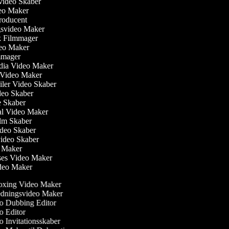
svideo Skaber
deo Maker
producent
gsvideo Maker
sk Filmmager
ideo Maker
ilmmager
edia Video Maker
e Video Maker
ailer Video Skaber
ideo Skaber
ie Skaber
ial Video Maker
Film Skaber
ideo Skaber
video Skaber
o Maker
ses Video Maker
ideo Maker
xing Video Maker
dningsvideo Maker
 Dubbing Editor
 Editor
 Invitationsskaber