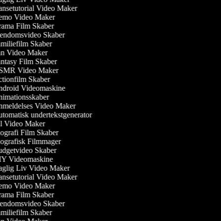
nsetutorial Video Maker
mo Video Maker
ama Film Skaber
endomsvideo Skaber
miliefilm Skaber
n Video Maker
ntasy Film Skaber
MR Video Maker
tionfilm Skaber
droid Videomaskine
imationsskaber
meldelses Video Maker
tomatisk undertekstgenerator
l Video Maker
ografi Film Skaber
ografisk Filmmager
dgetvideo Skaber
Y Videomaskine
glig Liv Video Maker
nsetutorial Video Maker
mo Video Maker
ama Film Skaber
endomsvideo Skaber
miliefilm Skaber