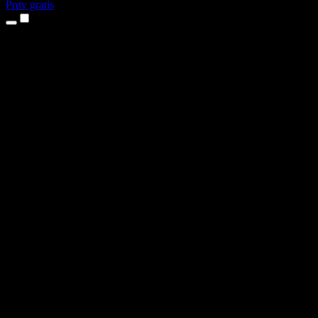
Prøv gratis
Produkter
Tekst til tale
iPhone- og iPad-apps
Android-app
Chrome-udvidelse
Edge-udvidelse
Webapp
Mac-app
Windows-app
AI-stemmegenerator
Voice Over
Dubbing