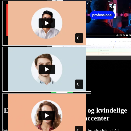
Et stort udvalg af mandlige og kvindelige
stemmer i alverdens accenter
Intet projekt behøver at lyde ens. Vælg blandt hundredvis af AI-