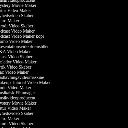
sikvideoproducent
stery Movie Maker
tur Video Maker
hedsvideo Skaber
tro Maker
rodi Video Skaber
dcast Video Maker
dcast Video Maker kopi
omo Video Maker
æsentationsvideofremstiller
A Video Maker
nst Video Skaber
ledyr Video Maker
rik Video Skaber
c Video Maker
dlavningsvideomaskine
keup Tutorial Video Maker
de Video Maker
sikalsk Filmmager
sikvideoproducent
stery Movie Maker
tur Video Maker
hedsvideo Skaber
tro Maker
rodi Video Skaber