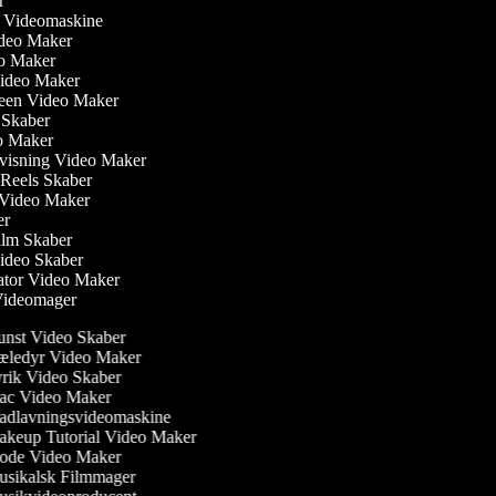
er
ler Videomaskine
Video Maker
eo Maker
Video Maker
reen Video Maker
m Skaber
eo Maker
visning Video Maker
m Reels Skaber
w Video Maker
ker
ilm Skaber
video Skaber
ator Video Maker
 Videomager
nst Video Skaber
ledyr Video Maker
rik Video Skaber
c Video Maker
dlavningsvideomaskine
keup Tutorial Video Maker
de Video Maker
sikalsk Filmmager