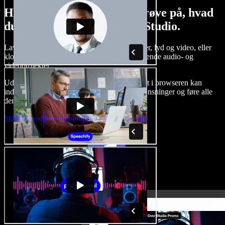
Her er bare en lille smagsprøve på, hvad
du kan lave med Speechify Studio.
Lav voice-overs, tilføj royaltyfrie stockbilleder, lyd og video, eller
klon din stemme og skab komplette, imponerende audio- og
videoprojekter.
Uden indlæringskurve og med alt tilgængeligt i browseren kan
indholdsskabere slippe for traditionelle begrænsninger og føre alle
deres kreative idéer ud i livet.
Start Studio