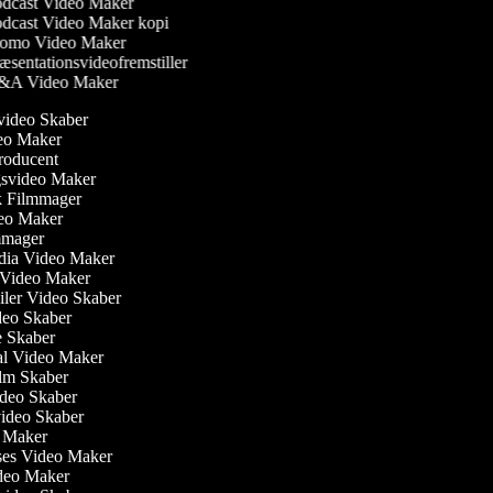
dcast Video Maker
dcast Video Maker kopi
omo Video Maker
æsentationsvideofremstiller
A Video Maker
svideo Skaber
deo Maker
producent
gsvideo Maker
sk Filmmager
ideo Maker
ilmmager
edia Video Maker
e Video Maker
ailer Video Skaber
ideo Skaber
ie Skaber
ial Video Maker
Film Skaber
ideo Skaber
video Skaber
o Maker
ses Video Maker
ideo Maker