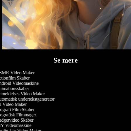
Se mere
MR Video Maker
tionfilm Skaber
droid Videomaskine
imationsskaber
meldelses Video Maker
tomatisk undertekstgenerator
l Video Maker
ografi Film Skaber
ografisk Filmmager
dgetvideo Skaber
Y Videomaskine
glig Liv Video Maker