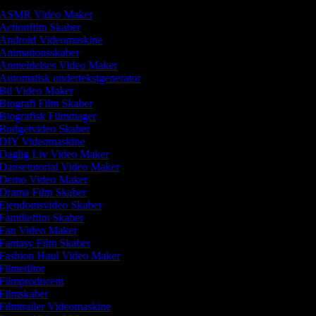
ASMR Video Maker
Actionfilm Skaber
Android Videomaskine
Animationsskaber
Anmeldelses Video Maker
Automatisk undertekstgenerator
Bil Video Maker
Biografi Film Skaber
Biografisk Filmmager
Budgetvideo Skaber
DIY Videomaskine
Daglig Liv Video Maker
Dansetutorial Video Maker
Demo Video Maker
Drama Film Skaber
Ejendomsvideo Skaber
Familiefilm Skaber
Fan Video Maker
Fantasy Film Skaber
Fashion Haul Video Maker
Filmeditor
Filmproducent
Filmskaber
Filmtrailer Videomaskine