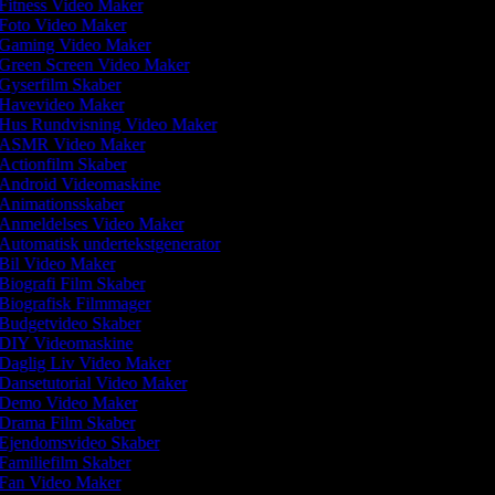
Fitness Video Maker
Foto Video Maker
Gaming Video Maker
Green Screen Video Maker
Gyserfilm Skaber
Havevideo Maker
Hus Rundvisning Video Maker
ASMR Video Maker
Actionfilm Skaber
Android Videomaskine
Animationsskaber
Anmeldelses Video Maker
Automatisk undertekstgenerator
Bil Video Maker
Biografi Film Skaber
Biografisk Filmmager
Budgetvideo Skaber
DIY Videomaskine
Daglig Liv Video Maker
Dansetutorial Video Maker
Demo Video Maker
Drama Film Skaber
Ejendomsvideo Skaber
Familiefilm Skaber
Fan Video Maker