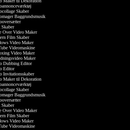
 Maker til Dekoration
annonceværktøj
collage Skaber
omager Baggrundsmusik
oversætter
Skaber
 Over Video Maker
rn Film Skaber
ows Video Maker
ube Videomaskine
xing Video Maker
dningsvideo Maker
 Dubbing Editor
 Editor
 Invitationsskaber
 Maker til Dekoration
annonceværktøj
collage Skaber
omager Baggrundsmusik
oversætter
Skaber
 Over Video Maker
rn Film Skaber
ows Video Maker
ube Videomaskine