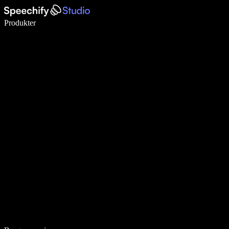
Skriv 5× hurtigere med stemmeskrivning
Produkter
Læs mere