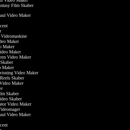
n Video Maker
ntasy Film Skaber
Haul Video Maker
r
ucent
er
ler Videomaskine
Video Maker
eo Maker
Video Maker
reen Video Maker
m Skaber
eo Maker
visning Video Maker
m Reels Skaber
w Video Maker
ker
ilm Skaber
video Skaber
ator Video Maker
 Videomager
Haul Video Maker
r
ucent