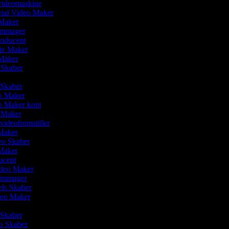
videomaskine
rial Video Maker
 Maker
ilmmager
roducent
vie Maker
 Maker
 Skaber
r
o Skaber
eo Maker
eo Maker kopi
o Maker
svideofremstiller
Maker
deo Skaber
 Maker
ducent
ideo Maker
ilmmager
els Skaber
ideo Maker
 Skaber
eo Skaber