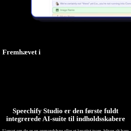
Fremhævet i
Speechify Studio er den første fuldt
integrerede AI-suite til indholdsskabere
Uanset om du er en enmandshær eller et kreativt team, bliver alt bare