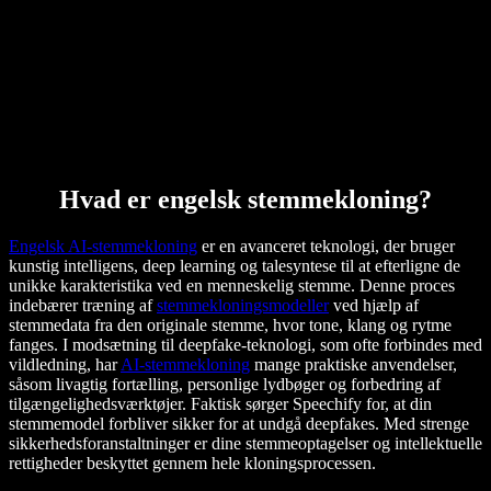
Hvad er engelsk stemmekloning?
Engelsk AI-stemmekloning
er en avanceret teknologi, der bruger
kunstig intelligens, deep learning og talesyntese til at efterligne de
unikke karakteristika ved en menneskelig stemme. Denne proces
indebærer træning af
stemmekloningsmodeller
ved hjælp af
stemmedata fra den originale stemme, hvor tone, klang og rytme
fanges. I modsætning til deepfake-teknologi, som ofte forbindes med
vildledning, har
AI-stemmekloning
mange praktiske anvendelser,
såsom livagtig fortælling, personlige lydbøger og forbedring af
tilgængelighedsværktøjer. Faktisk sørger Speechify for, at din
stemmemodel forbliver sikker for at undgå deepfakes. Med strenge
sikkerhedsforanstaltninger er dine stemmeoptagelser og intellektuelle
rettigheder beskyttet gennem hele kloningsprocessen.