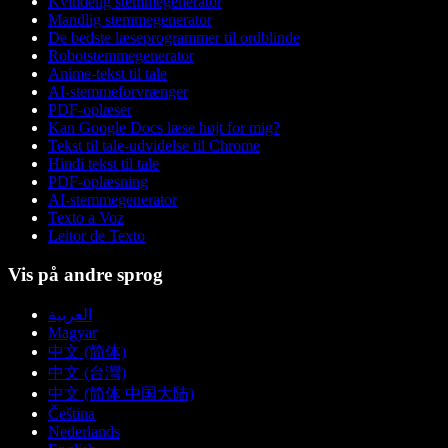
Kvindelig stemmegenerator
Mandlig stemmegenerator
De bedste læseprogrammer til ordblinde
Robotstemmegenerator
Anime-tekst til tale
AI-stemmeforvrænger
PDF-oplæser
Kan Google Docs læse højt for mig?
Tekst til tale-udvidelse til Chrome
Hindi tekst til tale
PDF-oplæsning
AI-stemmegenerator
Texto a Voz
Leitor de Texto
Vis på andre sprog
العربية
Magyar
中文 (简体)
中文 (台灣)
中文 (简体 中国大陆)
Čeština
Nederlands