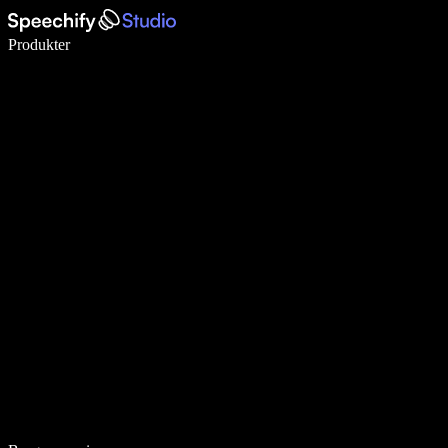
Skriv 5× hurtigere med stemmeskrivning
Produkter
Læs mere