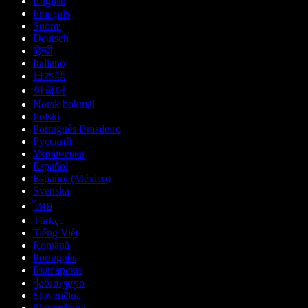
English
Français
Suomi
Deutsch
हिन्दी
Italiano
日本語
한국어
Norsk bokmål
Polski
Português Brasileiro
Русский
Українська
Español
Español (México)
Svenska
ไทย
Türkçe
Tiếng Việt
Română
Português
Български
ქართული
Slovenčina
Slovenščina