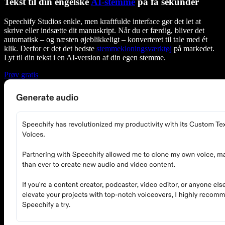
Tekst til din engelske
AI-stemme
på få sekunder
Speechify Studios enkle, men kraftfulde interface gør det let at
skrive eller indsætte dit manuskript. Når du er færdig, bliver det
automatisk – og næsten øjeblikkeligt – konverteret til tale med ét
klik. Derfor er det det bedste
stemmekloningsværktøj
på markedet.
Lyt til din tekst i en AI-version af din egen stemme.
Prøv gratis