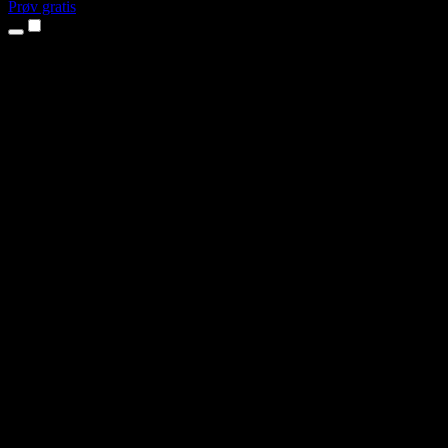
Prøv gratis
Produkter
Tekst til tale
iPhone- og iPad-apps
Android-app
Chrome-udvidelse
Edge-udvidelse
Webapp
Mac-app
Windows-app
AI-stemmegenerator
Voice Over
Dubbing