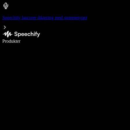
Speechify lancerer diktering med stemmetyper
Skriv 5× hurtigere med stemmeskrivning
Produkter
Læs mere