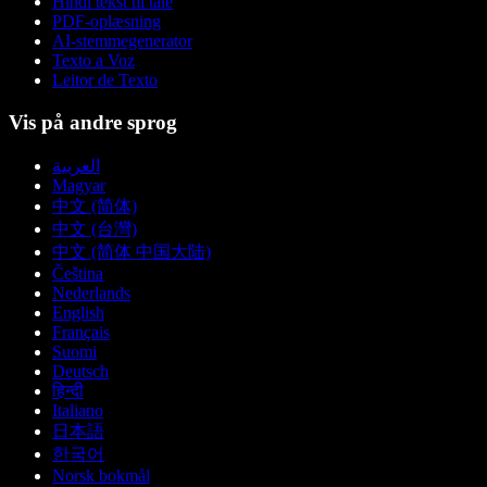
Hindi tekst til tale
PDF-oplæsning
AI-stemmegenerator
Texto a Voz
Leitor de Texto
Vis på andre sprog
العربية
Magyar
中文 (简体)
中文 (台灣)
中文 (简体 中国大陆)
Čeština
Nederlands
English
Français
Suomi
Deutsch
हिन्दी
Italiano
日本語
한국어
Norsk bokmål