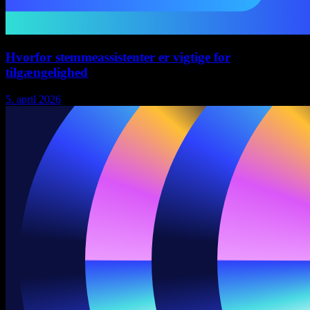
Hvorfor stemmeassistenter er vigtige for
tilgængelighed
5. april 2026