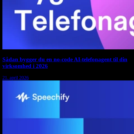
Sådan bygger du en no-code AI-telefonagent til din
virksomhed i 2026
21. april 2026