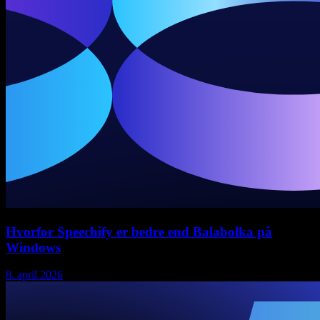
Hvorfor Speechify er bedre end Balabolka på
Windows
8. april 2026