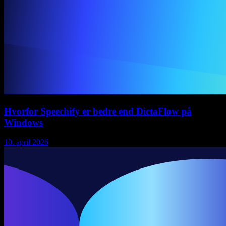
Hvorfor Speechify er bedre end DictaFlow på
Windows
10. april 2026