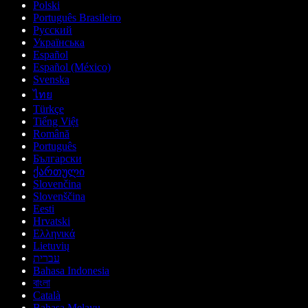
Polski
Português Brasileiro
Русский
Українська
Español
Español (México)
Svenska
ไทย
Türkçe
Tiếng Việt
Română
Português
Български
ქართული
Slovenčina
Slovenščina
Eesti
Hrvatski
Ελληνικά
Lietuvių
עברית
Bahasa Indonesia
বাংলা
Català
Bahasa Melayu