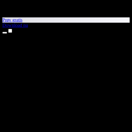
Prøv gratis
Download nu
Produkter
Tekst til tale
iPhone- og iPad-apps
Android-app
Chrome-udvidelse
Edge-udvidelse
Webapp
Mac-app
Windows-app