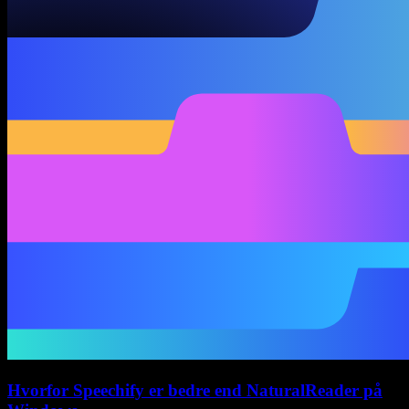
Hvorfor Speechify er bedre end NaturalReader på