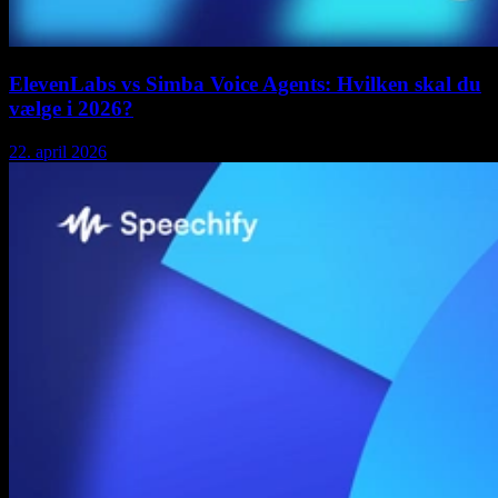
ElevenLabs vs Simba Voice Agents: Hvilken skal du
vælge i 2026?
22. april 2026