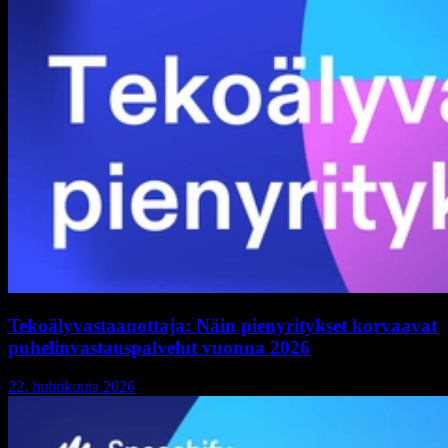
Tekoälyvastaanottaja: Näin pienyritykset korvaavat
puhelinvastauspalvelut vuonna 2026
22. huhtikuuta 2026