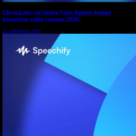
ElevenLabs vai Simba Voice Agents: kumpi
kannattaa valita vuonna 2026?
22. huhtikuuta 2026