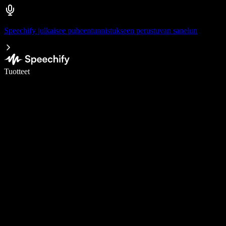
Speechify julkaisee puheentunnistukseen perustuvan sanelun
Kirjoita 5× nopeammin puheentunnistuksen avulla
Tuotteet
Lue lisää