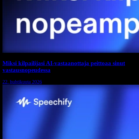
Miksi kilpailijasi AI-vastaanottaja peittoaa sinut
vastausnopeudessa
22. huhtikuuta 2026