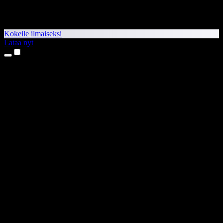
Kokeile ilmaiseksi
Lataa nyt
Tuotteet
Tekstistä puheeksi
iPhone- ja iPad-sovellukset
Android-sovellus
Chrome-laajennus
Edge-laajennus
Verkkosovellus
Mac-sovellus
Windows-sovellus