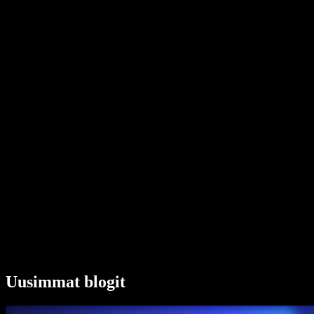
Tekstistä puheeksi Chrome-laajennus
Uutiset
Voiko Google Docs lukea minulle ääneen
Yhteystiedot
Kuinka lukea PDF ääneen
Avoimet työpaikat
Google tekstistä puheeksi
Ohjekeskus
PDF-äänimuunnin
Hinnoittelu
AI-äänigeneraattori
Asiakastarinat
Lue ääneen Google Docsissa
Yritysasiakkaiden case-esimerkit
AI-äänimuunnin
Arvostelut
Sovellukset, jotka lukevat tekstin ääneen
Lehdistö
Lue minulle
Tekstistä puheeksi -lukija
Enterprise
Speechify yrityksille ja opetukseen
Speechify työelämän saavutettavuuteen
Speechify DSA:lle
SIMBA-ääniagentit
Uusimmat blogit
Speechify kehittäjille