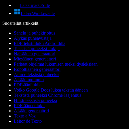
Lataa macOS:lle
Lataa Windowsille
Suositellut artikkelit
Sanelu ja puhekirjoitus
Älykäs puheavustaja
PDF-tekstinluku Androidilla
Tekstistä puheeksi -lukija
Naisäänen generaattori
Miesäänen generaattori
Parhaat ohjelmat lukemisen tueksi dysleksiaan
Robottiäänen generaattori
Anime-tekstistä puheeksi
AI-äänimuunnin
PDF-äänilukija
Voiko Google Docs lukea tekstin ääneen
Tekstistä puheeksi Chrome-laajennus
Hindi tekstistä puheeksi
PDF-ääneenluku
AI-äänigeneraattori
Texto a Voz
Leitor de Texto