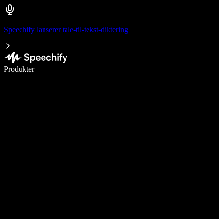
Speechify lanserer tale-til-tekst-diktering
Skriv 5× raskere med diktering
Produkter
Les mer