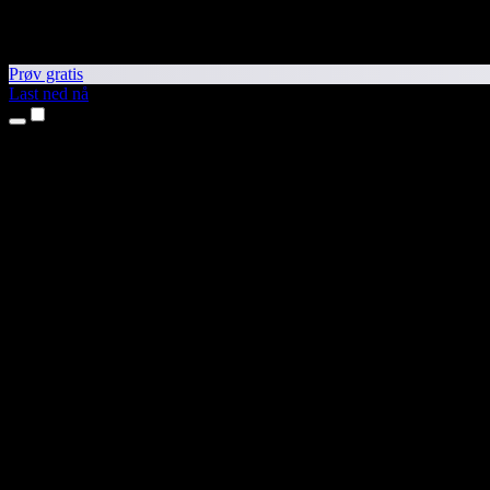
Prøv gratis
Last ned nå
Produkter
Tekst til tale
iPhone- og iPad-apper
Android-app
Chrome-utvidelse
Edge-utvidelse
Nettapp
Mac-app
Windows-app