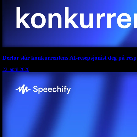
Derfor slår konkurrentens AI-resepsjonist deg på resp
22. april 2026