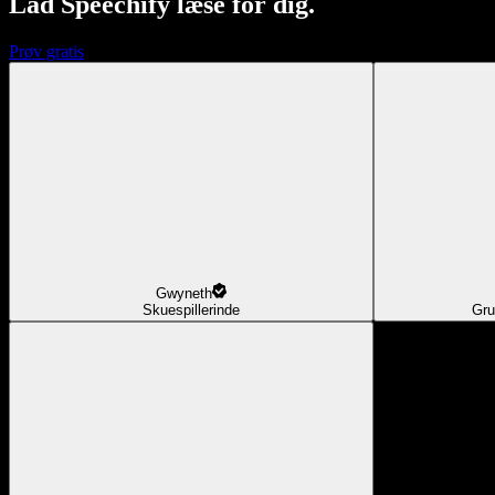
Lad Speechify læse for dig.
Prøv gratis
Gwyneth
Skuespillerinde
Gru