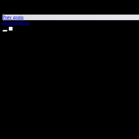
Prøv gratis
Download nu
Produkter
Tekst til tale
iPhone- og iPad-apps
Android-app
Chrome-udvidelse
Edge-udvidelse
Webapp
Mac-app
Windows-app