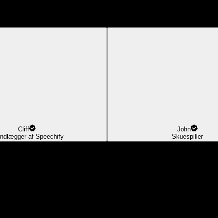
Cliff
John
ndlægger af Speechify
Skuespiller