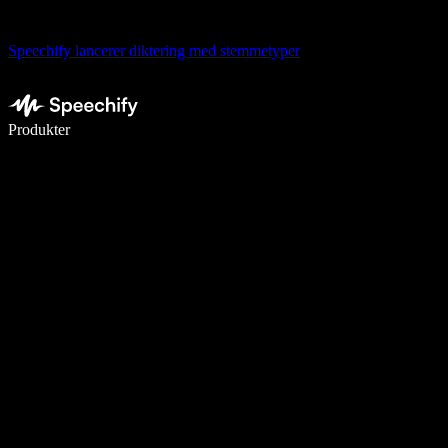
Speechify lancerer diktering med stemmetyper
Skriv 5× hurtigere med stemmeskrivning
Produkter
Læs mere