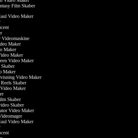
n Video Maker
tasy Film Skaber
 Haul Video Maker
or
ducent
ber
ler Videomaskine
Video Maker
deo Maker
Video Maker
creen Video Maker
m Skaber
eo Maker
dvisning Video Maker
m Reels Skaber
ew Video Maker
ker
film Skaber
video Skaber
ator Video Maker
m Videomager
 Haul Video Maker
or
ducent