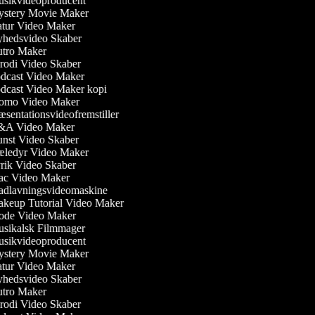
sikvideoproducent
stery Movie Maker
tur Video Maker
hedsvideo Skaber
tro Maker
odi Video Skaber
dcast Video Maker
dcast Video Maker kopi
omo Video Maker
sentationsvideofremstiller
A Video Maker
nst Video Skaber
ledyr Video Maker
ik Video Skaber
c Video Maker
dlavningsvideomaskine
keup Tutorial Video Maker
de Video Maker
sikalsk Filmmager
sikvideoproducent
stery Movie Maker
tur Video Maker
hedsvideo Skaber
tro Maker
odi Video Skaber