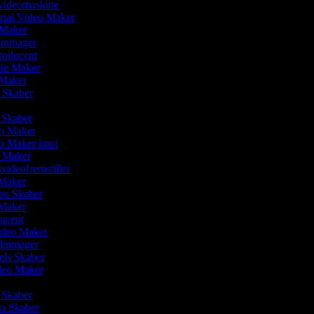
svideomaskine
rial Video Maker
 Maker
Filmmager
producent
vie Maker
o Maker
o Skaber
r
o Skaber
eo Maker
eo Maker kopi
o Maker
svideofremstiller
 Maker
deo Skaber
 Maker
ducent
video Maker
Filmmager
eels Skaber
ideo Maker
m Skaber
eo Skaber