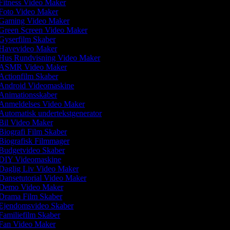
Fitness Video Maker
Foto Video Maker
Gaming Video Maker
Green Screen Video Maker
Gyserfilm Skaber
Havevideo Maker
Hus Rundvisning Video Maker
ASMR Video Maker
Actionfilm Skaber
Android Videomaskine
Animationsskaber
Anmeldelses Video Maker
Automatisk undertekstgenerator
Bil Video Maker
Biografi Film Skaber
Biografisk Filmmager
Budgetvideo Skaber
DIY Videomaskine
Daglig Liv Video Maker
Dansetutorial Video Maker
Demo Video Maker
Drama Film Skaber
Ejendomsvideo Skaber
Familiefilm Skaber
Fan Video Maker