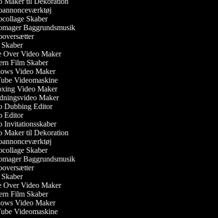
 Maker til Dekoration
annonceværktøj
collage Skaber
mager Baggrundsmusik
oversætter
Skaber
 Over Video Maker
rn Film Skaber
ws Video Maker
be Videomaskine
ing Video Maker
dningsvideo Maker
 Dubbing Editor
 Editor
Invitationsskaber
 Maker til Dekoration
annonceværktøj
collage Skaber
mager Baggrundsmusik
oversætter
Skaber
 Over Video Maker
rn Film Skaber
ws Video Maker
be Videomaskine