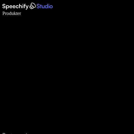
Skriv 5× hurtigere med stemmeskrivning
Produkter
Læs mere