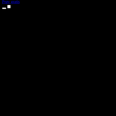
Prøv gratis
Produkter
Tekst til tale
iPhone- og iPad-apps
Android-app
Chrome-udvidelse
Edge-udvidelse
Webapp
Mac-app
Windows-app
AI-stemmegenerator
Voice Over
Dubbing