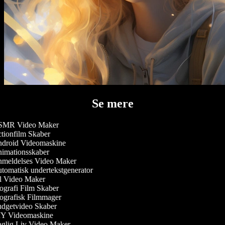
Se mere
MR Video Maker
ionfilm Skaber
droid Videomaskine
imationsskaber
meldelses Video Maker
omatisk undertekstgenerator
l Video Maker
grafi Film Skaber
grafisk Filmmager
dgetvideo Skaber
Y Videomaskine
glig Liv Video Maker