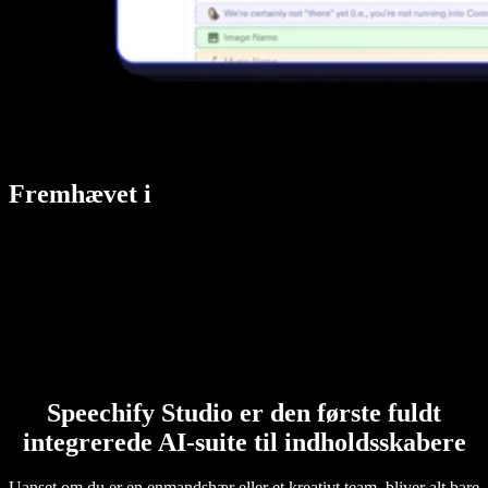
Fremhævet i
Speechify Studio er den første fuldt
integrerede AI-suite til indholdsskabere
Uanset om du er en enmandshær eller et kreativt team, bliver alt bare