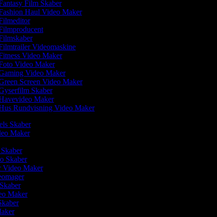
Fantasy Film Skaber
Fashion Haul Video Maker
Filmeditor
Filmproducent
Filmskaber
Filmtrailer Videomaskine
Fitness Video Maker
Foto Video Maker
Gaming Video Maker
Green Screen Video Maker
Gyserfilm Skaber
Havevideo Maker
Hus Rundvisning Video Maker
eels Skaber
ideo Maker
m Skaber
eo Skaber
r Video Maker
deomager
 Skaber
deo Maker
 Skaber
Maker