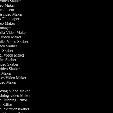
svideo Skaber
ideo Maker
producent
ngsvideo Maker
sk Filmmager
ideo Maker
ilmmager
Media Video Maker
me Video Maker
railer Video Skaber
ideo Skaber
ie Skaber
ial Video Maker
 Film Skaber
Video Skaber
svideo Skaber
eo Maker
lses Video Maker
Video Maker
ing Video Maker
dningsvideo Maker
 Dubbing Editor
 Editor
Invitationsskaber