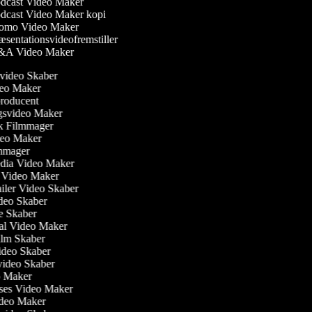
dcast Video Maker
dcast Video Maker kopi
omo Video Maker
sentationsvideofremstiller
A Video Maker
svideo Skaber
ideo Maker
producent
ngsvideo Maker
sk Filmmager
ideo Maker
ilmmager
Media Video Maker
me Video Maker
railer Video Skaber
ideo Skaber
ie Skaber
ial Video Maker
 Film Skaber
Video Skaber
svideo Skaber
eo Maker
lses Video Maker
Video Maker