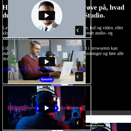
Her er bare en lille smagsprøve på, hvad
du kan lave med Speechify Studio.
Lav voice-overs, tilføj royaltyfrie stockbilleder, lyd og video, eller
klon din stemme og skab komplette, imponerende audio- og
videoprojekter.
Uden indlæringskurve og med alt tilgængeligt i browseren kan
indholdsskabere slippe for traditionelle begrænsninger og føre alle
deres kreative idéer ud i livet.
Start Studio