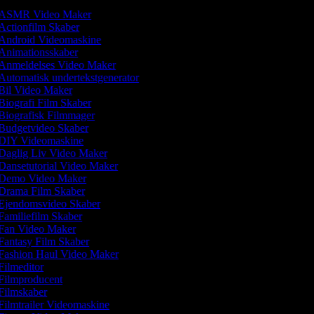
ASMR Video Maker
Actionfilm Skaber
Android Videomaskine
Animationsskaber
Anmeldelses Video Maker
Automatisk undertekstgenerator
Bil Video Maker
Biografi Film Skaber
Biografisk Filmmager
Budgetvideo Skaber
DIY Videomaskine
Daglig Liv Video Maker
Dansetutorial Video Maker
Demo Video Maker
Drama Film Skaber
Ejendomsvideo Skaber
Familiefilm Skaber
Fan Video Maker
Fantasy Film Skaber
Fashion Haul Video Maker
Filmeditor
Filmproducent
Filmskaber
Filmtrailer Videomaskine