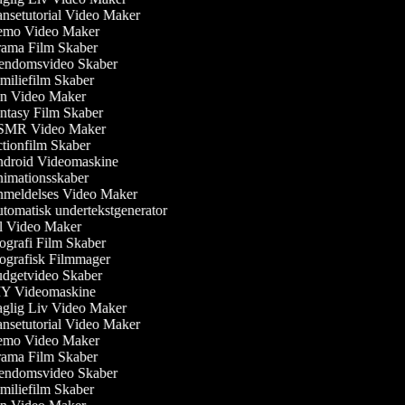
setutorial Video Maker
mo Video Maker
ama Film Skaber
endomsvideo Skaber
iliefilm Skaber
n Video Maker
tasy Film Skaber
MR Video Maker
ionfilm Skaber
droid Videomaskine
imationsskaber
meldelses Video Maker
omatisk undertekstgenerator
l Video Maker
grafi Film Skaber
grafisk Filmmager
dgetvideo Skaber
Y Videomaskine
glig Liv Video Maker
setutorial Video Maker
mo Video Maker
ama Film Skaber
endomsvideo Skaber
iliefilm Skaber