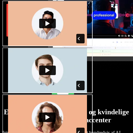
Et stort udvalg af mandlige og kvindelige
stemmer i alverdens accenter
Intet projekt behøver at lyde ens. Vælg blandt hundredvis af AI-