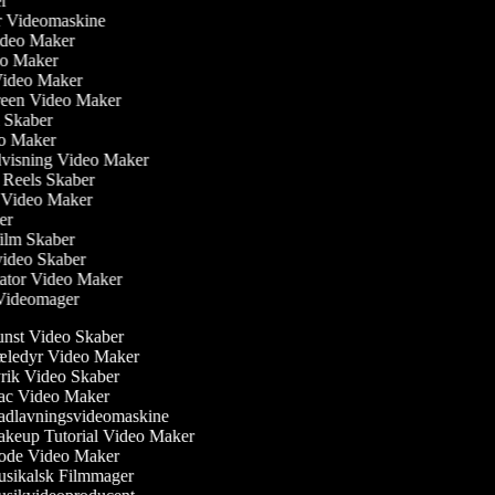
ber
ler Videomaskine
Video Maker
deo Maker
Video Maker
creen Video Maker
m Skaber
eo Maker
dvisning Video Maker
m Reels Skaber
ew Video Maker
ker
film Skaber
video Skaber
ator Video Maker
m Videomager
nst Video Skaber
ledyr Video Maker
ik Video Skaber
c Video Maker
dlavningsvideomaskine
keup Tutorial Video Maker
de Video Maker
sikalsk Filmmager