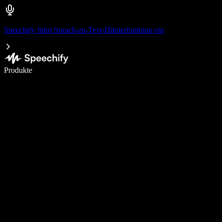
Speechify führt Sprach-zu-Text-Diktierfunktion ein
5× schneller schreiben mit Spracheingabe
Produkte
Mehr erfahren