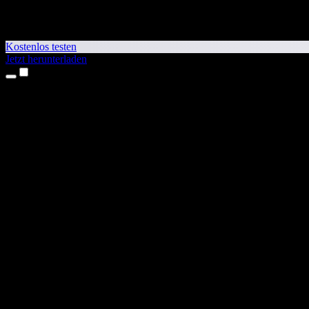
Kostenlos testen
Jetzt herunterladen
Produkte
Texte vorlesen lassen
iPhone- & iPad-Apps
Android-App
Chrome-Erweiterung
Edge-Erweiterung
Web-App
Mac-App
Windows-App