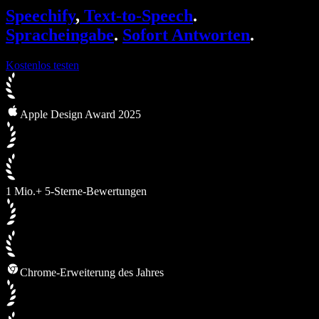
SIMBA Voice Agents
Speechify
,
Text-to-Speech
.
Speechify für Entwickler
Spracheingabe
.
Sofort Antworten
.
Kostenlos testen
Apple Design Award 2025
1 Mio.+ 5-Sterne-Bewertungen
Chrome-Erweiterung des Jahres