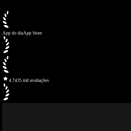
App do dia
App Store
4.7
435 mil avaliações