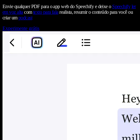
Envie qualquer PDF para o app web do Speechify e deixe o
Speechify
ler
em voz alta
com
texto para fala
realista, resumir o conteúdo para você ou
criar um
podcast
Experimente grátis