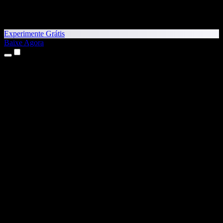
Experimente Grátis
Baixe Agora
Produtos
Texto para Fala
Apps para iPhone e iPad
App para Android
Extensão para Chrome
Extensão para Edge
App Web
App para Mac
App para Windows