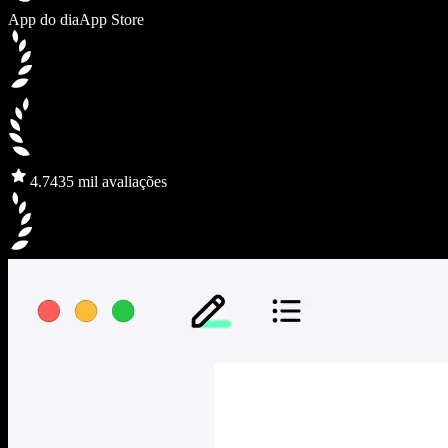
App do dia
App Store
4.7
435 mil avaliações