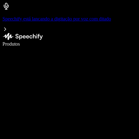
Speechify está lançando a digitação por voz com ditado
Escreva 5× mais rápido com digitação por voz
Produtos
Saiba mais