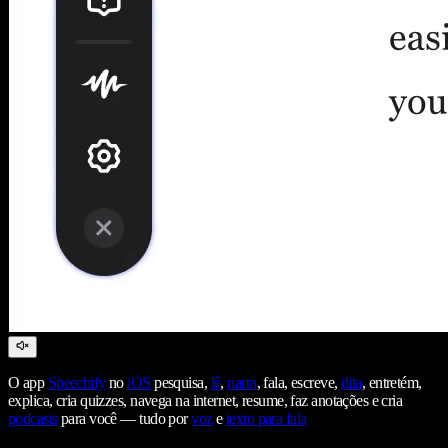
O app
Speechify
no
iOS
pesquisa,
lê
,
narra
, fala, escreve,
dita
, entretém,
explica, cria quizzes, navega na internet, resume, faz anotações e cria
podcasts
para você — tudo por
voz
e
texto para fala