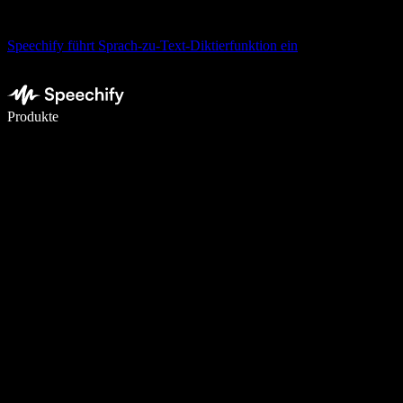
Speechify führt Sprach-zu-Text-Diktierfunktion ein
5× schneller schreiben mit Spracheingabe
Produkte
Mehr erfahren