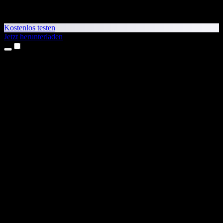
Kostenlos testen
Jetzt herunterladen
Produkte
Texte vorlesen lassen
iPhone- & iPad-Apps
Android-App
Chrome-Erweiterung
Edge-Erweiterung
Web-App
Mac-App
Windows-App