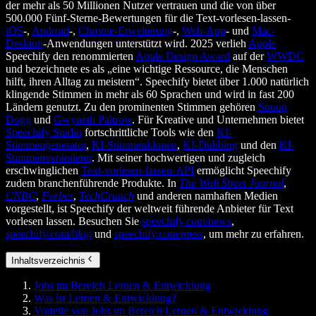
der mehr als 50 Millionen Nutzer vertrauen und die von über
500.000 Fünf-Sterne-Bewertungen für die Text-vorlesen-lassen-
iOS
-,
Android
-,
Chrome-Erweiterung
-,
Web-App
- und
Mac-
Desktop
-Anwendungen unterstützt wird. 2025 verlieh
Apple
Speechify den renommierten
Apple Design Award
auf der
WWDC
und bezeichnete es als „eine wichtige Ressource, die Menschen
hilft, ihren Alltag zu meistern“. Speechify bietet über 1.000 natürlich
klingende Stimmen in mehr als 60 Sprachen und wird in fast 200
Ländern genutzt. Zu den prominenten Stimmen gehören
Snoop
Dogg
und
Gwyneth Paltrow
. Für Kreative und Unternehmen bietet
Speechify Studio
fortschrittliche Tools wie den
KI-
Stimmengenerator
,
KI-Stimmenklonen
,
KI-Dubbing
und den
KI-
Stimmenveränderer
. Mit seiner hochwertigen und zugleich
erschwinglichen
Text-vorlesen-lassen-API
ermöglicht Speechify
zudem branchenführende Produkte. In
The Wall Street Journal
,
CNBC
,
Forbes
,
TechCrunch
und anderen namhaften Medien
vorgestellt, ist Speechify der weltweit führende Anbieter für Text
vorlesen lassen. Besuchen Sie
speechify.com/news
,
speechify.com/blog
und
speechify.com/press
, um mehr zu erfahren.
Inhaltsverzeichnis
Jobs im Bereich Lernen & Entwicklung
Was ist Lernen & Entwicklung?
Vorteile von Jobs im Bereich Lernen & Entwicklung