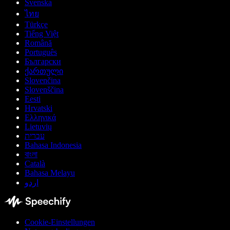
Svenska
ไทย
Türkçe
Tiếng Việt
Română
Português
Български
ქართული
Slovenčina
Slovenščina
Eesti
Hrvatski
Ελληνικά
Lietuvių
עברית
Bahasa Indonesia
বাংলা
Català
Bahasa Melayu
اردو
Cookie-Einstellungen