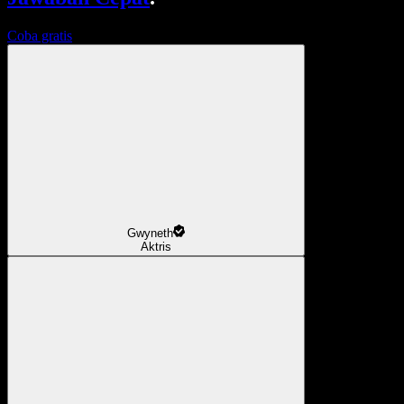
Coba gratis
Gwyneth
Aktris