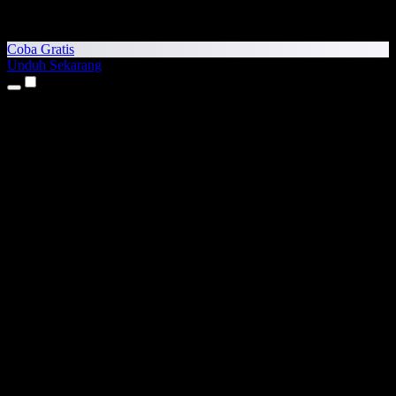
Coba Gratis
Unduh Sekarang
Produk
Teks ke Suara
Aplikasi iPhone & iPad
Aplikasi Android
Ekstensi Chrome
Ekstensi Edge
Aplikasi Web
Aplikasi Mac
Aplikasi Windows