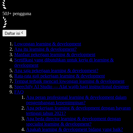
50J+ pengguna
Daftar isi
Lowongan learning & development
Apa itu learning & development?
Manfaat pekerjaan learning & development
Sertifikasi yang dibutuhkan untuk kerja di learning &
development
Apa saja pekerjaan learning & development?
Rata-rata gaji pekerjaan learning & development
Tempat terbaik mencari lowongan learning & development
Speechify AI Studio — Alat wajib bagi instructional designer
FAQ
Apa peran profesional learning & development dalam
pengembangan kepemimpinan?
Apa pekerjaan learning & development dengan bayaran
tertinggi tahun 2021?
Apa beda director learning & development dengan
specialist learning & development?
Apakah learning & development bidang yang baik?