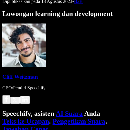
Dipublikasikan pada
13 Agustus 2023
•
B2B
Lowongan learning dan development
Cliff Weitzman
CEO/Pendiri Speechify
Speechify, asisten
AI Suara
Anda
Teks ke Ucapan
.
Pengetikan Suara
.
Jawaban Cepat
.