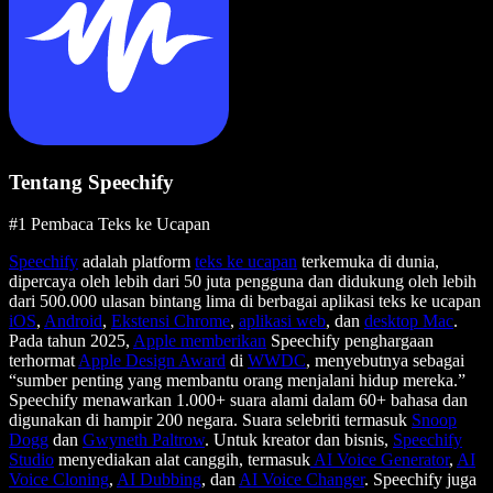
Tentang Speechify
#1 Pembaca Teks ke Ucapan
Speechify
adalah platform
teks ke ucapan
terkemuka di dunia,
dipercaya oleh lebih dari 50 juta pengguna dan didukung oleh lebih
dari 500.000 ulasan bintang lima di berbagai aplikasi teks ke ucapan
iOS
,
Android
,
Ekstensi Chrome
,
aplikasi web
, dan
desktop Mac
.
Pada tahun 2025,
Apple memberikan
Speechify penghargaan
terhormat
Apple Design Award
di
WWDC
, menyebutnya sebagai
“sumber penting yang membantu orang menjalani hidup mereka.”
Speechify menawarkan 1.000+ suara alami dalam 60+ bahasa dan
digunakan di hampir 200 negara. Suara selebriti termasuk
Snoop
Dogg
dan
Gwyneth Paltrow
. Untuk kreator dan bisnis,
Speechify
Studio
menyediakan alat canggih, termasuk
AI Voice Generator
,
AI
Voice Cloning
,
AI Dubbing
, dan
AI Voice Changer
. Speechify juga