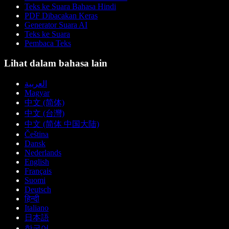
Teks ke Suara Bahasa Hindi
PDF Dibacakan Keras
Generator Suara AI
Teks ke Suara
Pembaca Teks
Lihat dalam bahasa lain
العربية
Magyar
中文 (简体)
中文 (台灣)
中文 (简体 中国大陆)
Čeština
Dansk
Nederlands
English
Français
Suomi
Deutsch
हिन्दी
Italiano
日本語
한국어