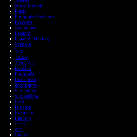
Norsk bokmål
Polski
Português Brasileiro
Русский
Українська
Español
Español (México)
Svenska
ไทย
Türkçe
Tiếng Việt
Română
Português
Български
ქართული
Slovenčina
Slovenščina
Eesti
Hrvatski
Ελληνικά
Lietuvių
עברית
বাংলা
Català