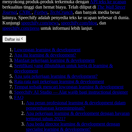
menyokong produk-produk terkemuka dengan
API teks ke ucapan
berkualitas tinggi dan hemat biaya. Telah diliput di
The Wall Street
Journal
,
CNBC
,
Forbes
,
TechCrunch
, dan banyak media besar
lainnya, Speechify adalah penyedia teks ke ucapan terbesar di dunia.
Kunjungi
speechify.com/news
,
speechify.com/blog
, dan
speechify.com/press
untuk informasi lebih lanjut.
Daftar isi
Lowongan learning & development
Apa itu learning & development?
Manfaat pekerjaan learning & development
Sertifikasi yang dibutuhkan untuk kerja di learning &
development
Apa saja pekerjaan learning & development?
Rata-rata gaji pekerjaan learning & development
Tempat terbaik mencari lowongan learning & development
Speechify AI Studio — Alat wajib bagi instructional designer
FAQ
Apa peran profesional learning & development dalam
pengembangan kepemimpinan?
Apa pekerjaan learning & development dengan bayaran
tertinggi tahun 2021?
Apa beda director learning & development dengan
specialist learning & development?