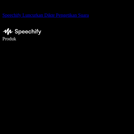
Speechify Luncurkan Dikte Pengetikan Suara
Menulis 5× lebih cepat dengan dikte suara
Produk
Pelajari lebih lanjut