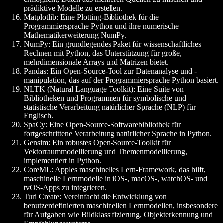
prädiktive Modelle zu erstellen.
Matplotlib
: Eine Plotting-Bibliothek für die
Programmiersprache Python und ihre numerische
Mathematikerweiterung NumPy.
NumPy
: Ein grundlegendes Paket für wissenschaftliches
Rechnen mit Python, das Unterstützung für große,
mehrdimensionale Arrays und Matrizen bietet.
Pandas
: Ein Open-Source-Tool zur Datenanalyse und -
manipulation, das auf der Programmiersprache Python basiert.
NLTK (Natural Language Toolkit)
: Eine Suite von
Bibliotheken und Programmen für symbolische und
statistische Verarbeitung natürlicher Sprache (NLP) für
Englisch.
SpaCy
: Eine Open-Source-Softwarebibliothek für
fortgeschrittene Verarbeitung natürlicher Sprache in Python.
Gensim
: Ein robustes Open-Source-Toolkit für
Vektorraummodellierung und Themenmodellierung,
implementiert in Python.
CoreML
: Apples maschinelles Lern-Framework, das hilft,
maschinelle Lernmodelle in iOS-, macOS-, watchOS- und
tvOS-Apps zu integrieren.
Turi Create
: Vereinfacht die Entwicklung von
benutzerdefinierten maschinellen Lernmodellen, insbesondere
für Aufgaben wie Bildklassifizierung, Objekterkennung und