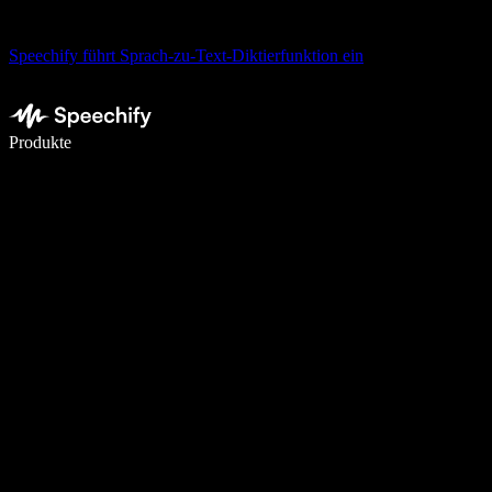
Speechify führt Sprach-zu-Text-Diktierfunktion ein
5× schneller schreiben mit Spracheingabe
Produkte
Mehr erfahren