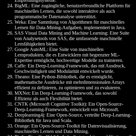
Empfehlungssysteme.
BigML
: Eine zugängliche, benutzerfreundliche Plattform für
maschinelles Lernen, die sowohl interaktive als auch
programmatische Datenanalyse unterstützt.
Weka
: Eine Sammlung von Algorithmen für maschinelles
Lernen für Data-Mining-Aufgaben, implementiert in Java.
SAS Visual Data Mining and Machine Learning
: Eine Suite
von Analysetools von SAS, die umfassende maschinelle
Lernfähigkeiten bietet.
Google AutoML
: Eine Suite von maschinellen
Lernprodukten, die es Entwicklern mit begrenzter ML-
Expertise ermöglicht, hochwertige Modelle zu trainieren.
Caffe
: Ein Deep-Learning-Framework, das mit Ausdruck,
Geschwindigkeit und Modularität entwickelt wurde.
Theano
: Eine Python-Bibliothek, die es ermöglicht,
mathematische Ausdrücke mit mehrdimensionalen Arrays
effizient zu definieren, zu optimieren und zu evaluieren.
MXNet
: Ein Deep-Learning-Framework, das sowohl
Effizienz als auch Flexibilität bietet.
CNTK (Microsoft Cognitive Toolkit)
: Ein Open-Source-
Deep-Learning-Framework, entwickelt von Microsoft.
Deeplearning4j
: Eine Open-Source, verteilte Deep-Learning-
Bibliothek für Java und Scala.
Orange
: Ein Open-Source-Toolkit für Datenvisualisierung,
maschinelles Lernen und Data Mining.