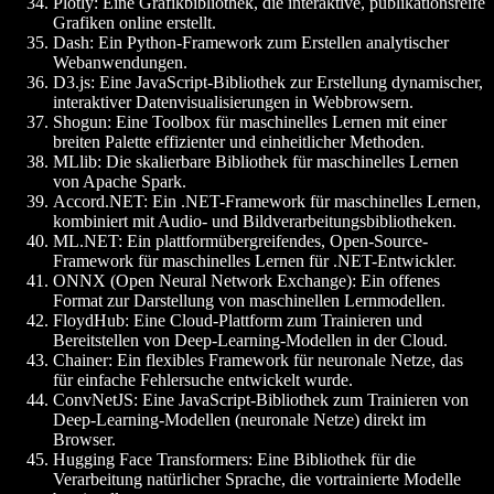
Plotly
: Eine Grafikbibliothek, die interaktive, publikationsreife
Grafiken online erstellt.
Dash
: Ein Python-Framework zum Erstellen analytischer
Webanwendungen.
D3.js
: Eine JavaScript-Bibliothek zur Erstellung dynamischer,
interaktiver Datenvisualisierungen in Webbrowsern.
Shogun
: Eine Toolbox für maschinelles Lernen mit einer
breiten Palette effizienter und einheitlicher Methoden.
MLlib
: Die skalierbare Bibliothek für maschinelles Lernen
von Apache Spark.
Accord.NET
: Ein .NET-Framework für maschinelles Lernen,
kombiniert mit Audio- und Bildverarbeitungsbibliotheken.
ML.NET
: Ein plattformübergreifendes, Open-Source-
Framework für maschinelles Lernen für .NET-Entwickler.
ONNX (Open Neural Network Exchange)
: Ein offenes
Format zur Darstellung von maschinellen Lernmodellen.
FloydHub
: Eine Cloud-Plattform zum Trainieren und
Bereitstellen von Deep-Learning-Modellen in der Cloud.
Chainer
: Ein flexibles Framework für neuronale Netze, das
für einfache Fehlersuche entwickelt wurde.
ConvNetJS
: Eine JavaScript-Bibliothek zum Trainieren von
Deep-Learning-Modellen (neuronale Netze) direkt im
Browser.
Hugging Face Transformers
: Eine Bibliothek für die
Verarbeitung natürlicher Sprache, die vortrainierte Modelle