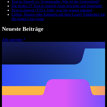
Text-to-Speech vs. Screenreader: Was ist der Unterschied?
Die besten 25 Text-to-Speech-Apps bewertet und eingestuft.
Text-to-Speech (TTS). Alles, was Sie wissen müssen!
Lieben, Hassen oder Kämpfen mit dem Lesen? Entdecken Sie
die besten Lese-Apps
Neueste Beiträge
Alle anzeigen