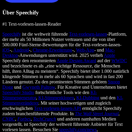
Über Speechify
#1 Text-vorlesen-lassen-Reader
Speechify
ist die weltweit führende
Text-vorlesen-lassen
-Plattform,
der mehr als 50 Millionen Nutzer vertrauen und die von über
500.000 Fünf-Sterne-Bewertungen für die Text-vorlesen-lassen-
iOS
-,
Android
-,
Chrome-Erweiterung
-,
Web-App
- und
Mac-
Desktop
-Anwendungen unterstützt wird. 2025 verlieh
Apple
Speechify den renommierten
Apple Design Award
auf der
WWDC
und bezeichnete es als „eine wichtige Ressource, die Menschen
hilft, ihren Alltag zu meistern“. Speechify bietet über 1.000 natürlich
klingende Stimmen in mehr als 60 Sprachen und wird in fast 200
Ländern genutzt. Zu den prominenten Stimmen gehören
Snoop
Dogg
und
Gwyneth Paltrow
. Für Kreative und Unternehmen bietet
Speechify Studio
fortschrittliche Tools wie den
KI-
Stimmengenerator
,
KI-Stimmenklonen
,
KI-Dubbing
und den
KI-
Stimmenveränderer
. Mit seiner hochwertigen und zugleich
erschwinglichen
Text-vorlesen-lassen-API
ermöglicht Speechify
zudem branchenführende Produkte. In
The Wall Street Journal
,
CNBC
,
Forbes
,
TechCrunch
und anderen namhaften Medien
vorgestellt, ist Speechify der weltweit führende Anbieter für Text
vorlesen lassen. Besuchen Sie
speechify.com/news
,