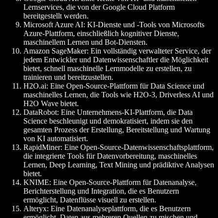
Lernservices, die von der Google Cloud Platform
bereitgestellt werden.
Microsoft Azure AI
: KI-Dienste und -Tools von Microsofts
Azure-Plattform, einschließlich kognitiver Dienste,
maschinellem Lernen und Bot-Diensten.
Amazon SageMaker
: Ein vollständig verwalteter Service, der
jedem Entwickler und Datenwissenschaftler die Möglichkeit
bietet, schnell maschinelle Lernmodelle zu erstellen, zu
trainieren und bereitzustellen.
H2O.ai
: Eine Open-Source-Plattform für Data Science und
maschinelles Lernen, die Tools wie H2O-3, Driverless AI und
H2O Wave bietet.
DataRobot
: Eine Unternehmens-KI-Plattform, die Data
Science beschleunigt und demokratisiert, indem sie den
gesamten Prozess der Erstellung, Bereitstellung und Wartung
von KI automatisiert.
RapidMiner
: Eine Open-Source-Datenwissenschaftsplattform,
die integrierte Tools für Datenvorbereitung, maschinelles
Lernen, Deep Learning, Text Mining und prädiktive Analysen
bietet.
KNIME
: Eine Open-Source-Plattform für Datenanalyse,
Berichterstellung und Integration, die es Benutzern
ermöglicht, Datenflüsse visuell zu erstellen.
Alteryx
: Eine Datenanalyseplattform, die es Benutzern
ermöglicht, Daten aus mehreren Quellen zu mischen und