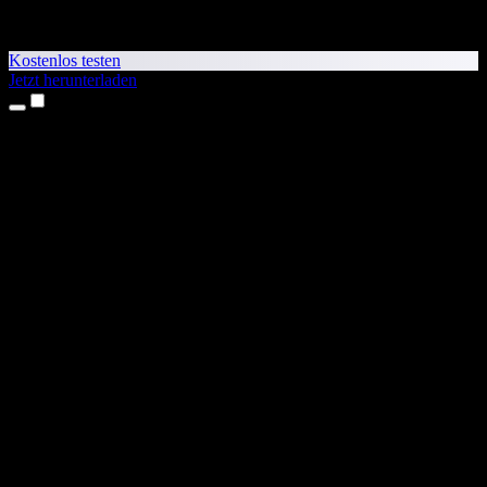
Kostenlos testen
Jetzt herunterladen
Produkte
Texte vorlesen lassen
iPhone- & iPad-Apps
Android-App
Chrome-Erweiterung
Edge-Erweiterung
Web-App
Mac-App
Windows-App