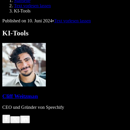
Startseite
Speechify für Entwickler
Text vorlesen lassen
KI-Tools
Published on
10. Juni 2024
•
Text vorlesen lassen
KI-Tools
Cliff Weitzman
CEO und Gründer von Speechify