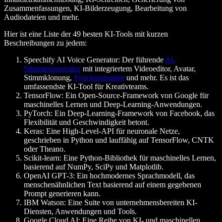
Zusammenfassungen, KI-Bilderzeugung, Bearbeitung von
Audiodateien und mehr.
Hier ist eine Liste der 49 besten KI-Tools mit kurzen
Beschreibungen zu jedem:
Speechify AI Voice Generator
: Der führende
AI-
Stimmengenerator
mit integriertem Videoeditor, Avatar,
Stimmklonung,
Synchronisation
und mehr. Es ist das
umfassendste KI-Tool für Kreativteams.
TensorFlow
: Ein Open-Source-Framework von Google für
maschinelles Lernen und Deep-Learning-Anwendungen.
PyTorch
: Ein Deep-Learning-Framework von Facebook, das
Flexibilität und Geschwindigkeit betont.
Keras
: Eine High-Level-API für neuronale Netze,
geschrieben in Python und lauffähig auf TensorFlow, CNTK
oder Theano.
Scikit-learn
: Eine Python-Bibliothek für maschinelles Lernen,
basierend auf NumPy, SciPy und Matplotlib.
OpenAI GPT-3
: Ein hochmodernes Sprachmodell, das
menschenähnlichen Text basierend auf einem gegebenen
Prompt generieren kann.
IBM Watson
: Eine Suite von unternehmensbereiten KI-
Diensten, Anwendungen und Tools.
Google Cloud AI
: Eine Reihe von KI- und maschinellen